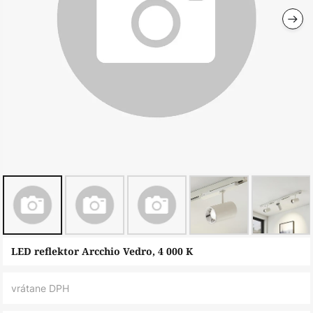
Preskočiť
LED reflektor Arcchio Vedro, 4 000 K
na
začiatok
vrátane DPH
galérie