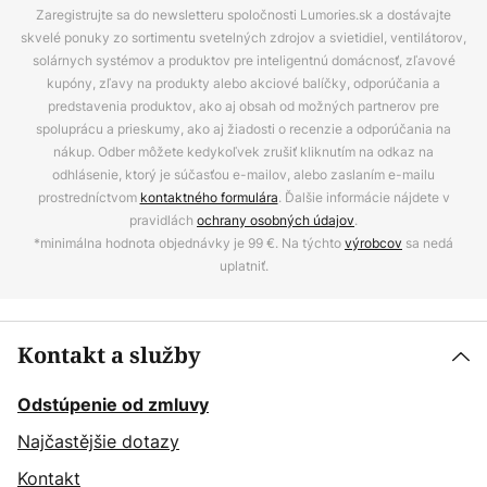
Zaregistrujte sa do newsletteru spoločnosti Lumories.sk a dostávajte
skvelé ponuky zo sortimentu svetelných zdrojov a svietidiel, ventilátorov,
solárnych systémov a produktov pre inteligentnú domácnosť, zľavové
kupóny, zľavy na produkty alebo akciové balíčky, odporúčania a
predstavenia produktov, ako aj obsah od možných partnerov pre
spoluprácu a prieskumy, ako aj žiadosti o recenzie a odporúčania na
nákup. Odber môžete kedykoľvek zrušiť kliknutím na odkaz na
odhlásenie, ktorý je súčasťou e-mailov, alebo zaslaním e-mailu
prostredníctvom
kontaktného formulára
. Ďalšie informácie nájdete v
pravidlách
ochrany osobných údajov
.
*minimálna hodnota objednávky je 99 €. Na týchto
výrobcov
sa nedá
uplatniť.
Kontakt a služby
Odstúpenie od zmluvy
Najčastějšie dotazy
Kontakt