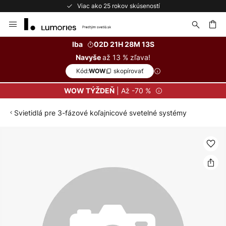
Viac ako 25 rokov skúseností
Skip
to
Content
ať
Iba
02D 21H 28M 13S
až 13 % zľava!
Navyše
Kód:
skopírovať
WOW
| Až -70 %
WOW TÝŽDEŇ
Svietidlá pre 3-fázové koľajnicové svetelné systémy
Preskočiť
na
koniec
galérie
obrázkov