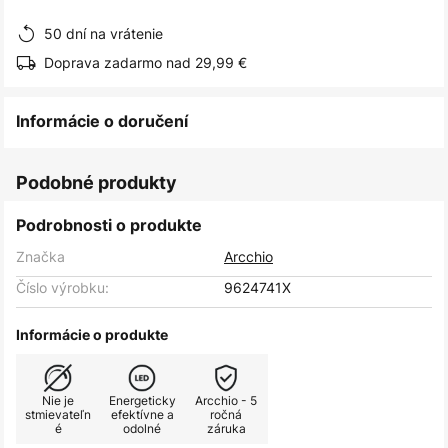
obrázkov
50 dní na vrátenie
Doprava zadarmo nad 29,99 €
Informácie o doručení
Podobné produkty
Podrobnosti o produkte
Značka
Arcchio
Číslo výrobku:
9624741X
Informácie o produkte
Nie je
Energeticky
Arcchio - 5
stmievateľn
efektívne a
ročná
é
odolné
záruka