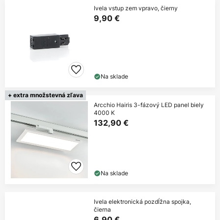
Ivela vstup zem vpravo, čierny
9,90 €
Na sklade
+ extra množstevná zľava
Arcchio Hairis 3-fázový LED panel biely
4000 K
132,90 €
Na sklade
Ivela elektronická pozdĺžna spojka,
čierna
6,90 €