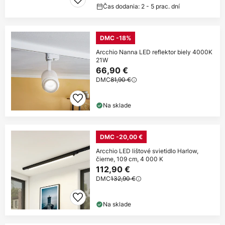
Čas dodania: 2 - 5 prac. dní
DMC -18%
Arcchio Nanna LED reflektor biely 4000K
21W
66,90 €
DMC
81,90 €
Na sklade
DMC -20,00 €
Arcchio LED lištové svietidlo Harlow,
čierne, 109 cm, 4 000 K
112,90 €
DMC
132,90 €
Na sklade