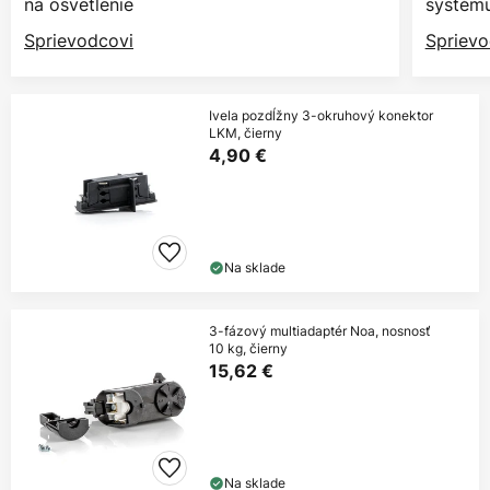
na osvetlenie
systém
Sprievodcovi
Sprievo
Ivela pozdĺžny 3-okruhový konektor
LKM, čierny
4,90 €
Na sklade
3-fázový multiadaptér Noa, nosnosť
10 kg, čierny
15,62 €
Na sklade