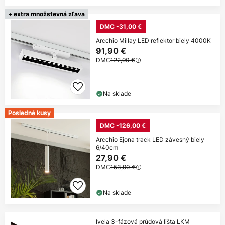
+ extra množstevná zľava
DMC -31,00 €
Arcchio Millay LED reflektor biely 4000K
91,90 €
DMC
122,90 €
Na sklade
Posledné kusy
DMC -126,00 €
Arcchio Ejona track LED závesný biely
6/40cm
27,90 €
DMC
153,90 €
Na sklade
Ivela 3-fázová prúdová lišta LKM