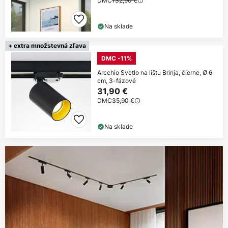
DMC
132,90 €
Na sklade
+ extra množstevná zľava
DMC -11%
Arcchio Svetlo na lištu Brinja, čierne, Ø 6
cm, 3-fázové
31,90 €
DMC
35,90 €
Na sklade