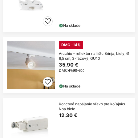
Na sklade
DMC -14%
Arcchio – reflektor na lištu Brinja, biely, Ø
6,5 cm, 3-fázový, GU10
35,90 €
DMC
41,90 €
Na sklade
Koncové napájanie vľavo pre koľajnicu
Noa biele
12,30 €