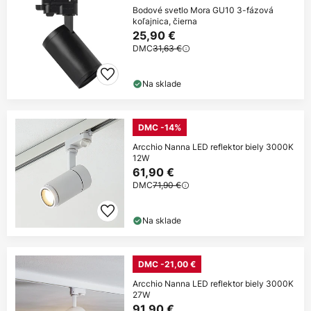
Bodové svetlo Mora GU10 3-fázová
koľajnica, čierna
25,90 €
DMC
31,63 €
Na sklade
DMC -14%
Arcchio Nanna LED reflektor biely 3000K
12W
61,90 €
DMC
71,90 €
Na sklade
DMC -21,00 €
Arcchio Nanna LED reflektor biely 3000K
27W
91,90 €