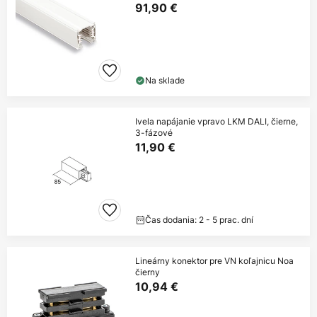
91,90 €
Na sklade
Ivela napájanie vpravo LKM DALI, čierne,
3-fázové
11,90 €
Čas dodania: 2 - 5 prac. dní
Lineárny konektor pre VN koľajnicu Noa
čierny
10,94 €