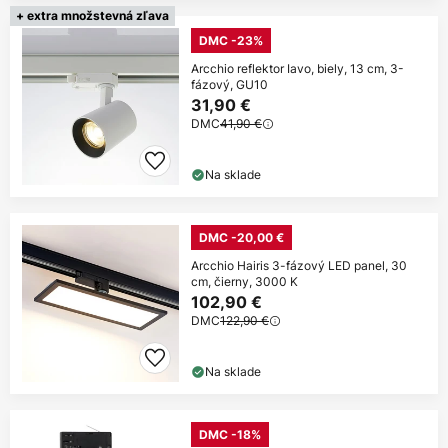
+ extra množstevná zľava
DMC -23%
Arcchio reflektor Iavo, biely, 13 cm, 3-
fázový, GU10
31,90 €
DMC
41,90 €
Na sklade
DMC -20,00 €
Arcchio Hairis 3-fázový LED panel, 30
cm, čierny, 3000 K
102,90 €
DMC
122,90 €
Na sklade
DMC -18%