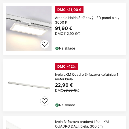
DMC -21,00 €
Arcchio Hairis 3-fázový LED panel biely
3000 K
91,90 €
DMC
112,90 €
Na sklade
DMC -42%
Ivela LKM Quadro 3-fázová koľajnica 1
meter biela
22,90 €
DMC
39,90 €
Na sklade
Ivela 3-fázová prúdová lišta LKM
QUADRO DALI, biela, 300 cm