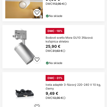
DMC
112,90 €
Na sklade
DMC -18%
Bodové svetlo Mora GU10 3fázová
koľajnica striebro
25,90 €
DMC
31,63 €
Na sklade
DMC -31%
Ivela adaptér 3-fázový 220-240 V 10 kg,
čierny
9,49 €
DMC
13,90 €