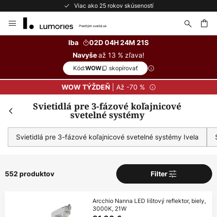
Bezplatné vrátenie do 50 dní
Skip
to
Content
ať
Iba
02D 04H 24M 20S
až 13 % zľava!
Navyše
Kód:
skopírovať
WOW
| Až -70 %
WOW TÝŽDEŇ
Svietidlá pre 3-fázové koľajnicové
svetelné systémy
Svietidlá pre 3-fázové koľajnicové svetelné systémy Ivela
552 produktov
Filter
Arcchio Nanna LED lištový reflektor, biely,
3000K, 21W