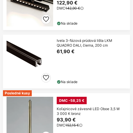
122,90 €
DMC
142,90 €
Na sklade
Ivela 3-fázová prúdová lišta LKM
QUADRO DALI, čierna, 200 cm
61,90 €
Na sklade
Posledné kusy
DMC -58,25 €
Koľajnicové závesné LED Oboe 3,5 W
3 000 K bronz
93,90 €
DMC
152,15 €