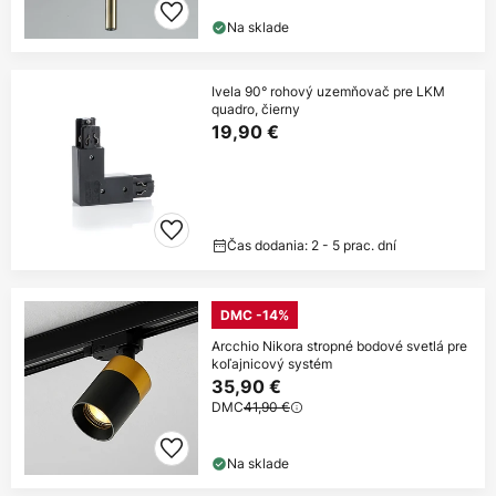
Na sklade
Ivela 90° rohový uzemňovač pre LKM
quadro, čierny
19,90 €
Čas dodania: 2 - 5 prac. dní
DMC -14%
Arcchio Nikora stropné bodové svetlá pre
koľajnicový systém
35,90 €
DMC
41,90 €
Na sklade