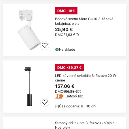
DMC -18%
Bodové svetlo Mora GU10 3-fázová
koľajnica, biela
25,90 €
DMC
31,63 €
Na sklade
DMC -39,27 €
LED závesné svietidlo 3-fázové 20 W
čierne
157,06 €
DMC
196,33 €
Dátový list
Čas dodania: 6 - 10 dní
Stropný držiak pre 3-fázovú koľajnicu
Noa biely