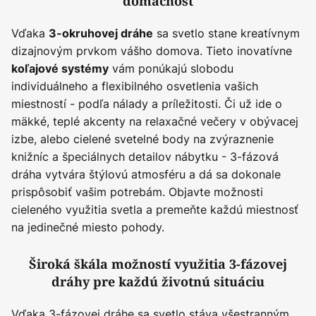
domácnosť
Vďaka
sa svetlo stane kreatívnym
3-okruhovej dráhe
dizajnovým prvkom vášho domova. Tieto inovatívne
vám ponúkajú slobodu
koľajové systémy
individuálneho a flexibilného osvetlenia vašich
miestností - podľa nálady a príležitosti. Či už ide o
mäkké, teplé akcenty na relaxačné večery v obývacej
izbe, alebo cielené svetelné body na zvýraznenie
knižníc a špeciálnych detailov nábytku - 3-fázová
dráha vytvára štýlovú atmosféru a dá sa dokonale
prispôsobiť vašim potrebám. Objavte možnosti
cieleného využitia svetla a premeňte každú miestnosť
na jedinečné miesto pohody.
Široká škála možností využitia 3-fázovej
dráhy pre každú životnú situáciu
Vďaka 3-fázovej dráhe sa svetlo stáva všestranným