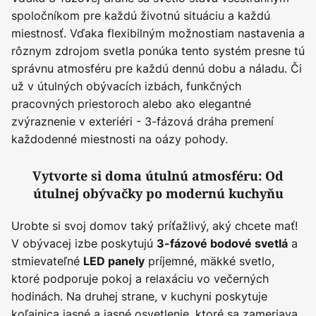
spoločníkom pre každú životnú situáciu a každú
miestnosť. Vďaka flexibilným možnostiam nastavenia a
rôznym zdrojom svetla ponúka tento systém presne tú
správnu atmosféru pre každú dennú dobu a náladu. Či
už v útulných obývacích izbách, funkčných
pracovných priestoroch alebo ako elegantné
zvýraznenie v exteriéri - 3-fázová dráha premení
každodenné miestnosti na oázy pohody.
Vytvorte si doma útulnú atmosféru: Od
útulnej obývačky po modernú kuchyňu
Urobte si svoj domov taký príťažlivý, aký chcete mať!
V obývacej izbe poskytujú
a
3-fázové bodové svetlá
stmievateľné
príjemné, mäkké svetlo,
LED panely
ktoré podporuje pokoj a relaxáciu vo večerných
hodinách. Na druhej strane, v kuchyni poskytuje
koľajnica jasné a jasné osvetlenie, ktoré sa zameriava