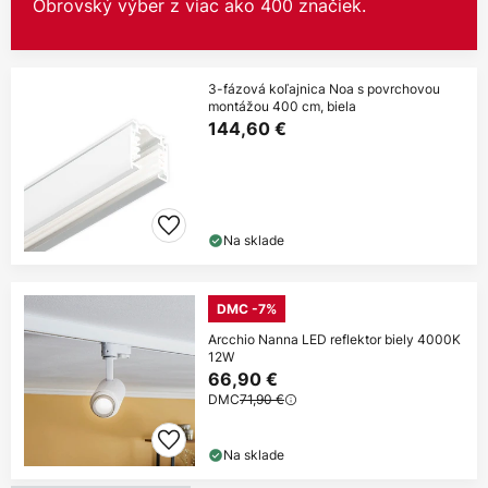
Obrovský výber z viac ako 400 značiek.
3-fázová koľajnica Noa s povrchovou
montážou 400 cm, biela
144,60 €
Na sklade
DMC -7%
Arcchio Nanna LED reflektor biely 4000K
12W
66,90 €
DMC
71,90 €
Na sklade