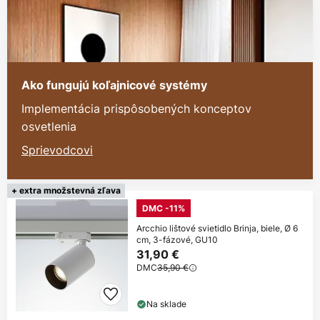
Ako fungujú koľajnicové systémy
Implementácia prispôsobených konceptov
osvetlenia
Sprievodcovi
+ extra množstevná zľava
DMC -11%
Arcchio lištové svietidlo Brinja, biele, Ø 6
cm, 3-fázové, GU10
31,90 €
DMC
35,90 €
Na sklade