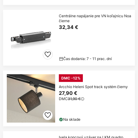
Centrálne napájanie pre VN koľajnicu Noa
čierne
32,34 €
Čas dodania: 7 - 11 prac. dní
DMC -12%
Arcchio Heleni Spot track systém čierny
27,90 €
DMC
31,90 €
Na sklade
Ivela koncový uzáver na LKM quadro,