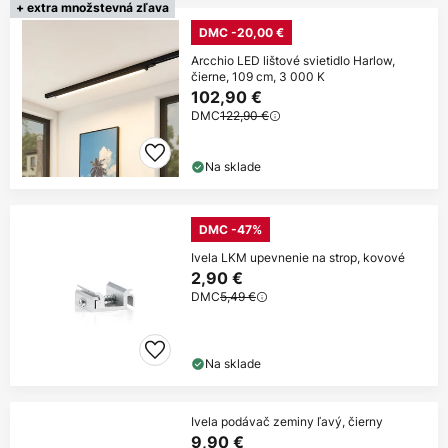
+ extra množstevná zľava
DMC -20,00 €
Arcchio LED lištové svietidlo Harlow,
čierne, 109 cm, 3 000 K
102,90 €
DMC
122,90 €
Na sklade
DMC -47%
Ivela LKM upevnenie na strop, kovové
2,90 €
DMC
5,49 €
Na sklade
Ivela podávač zeminy ľavý, čierny
9,90 €