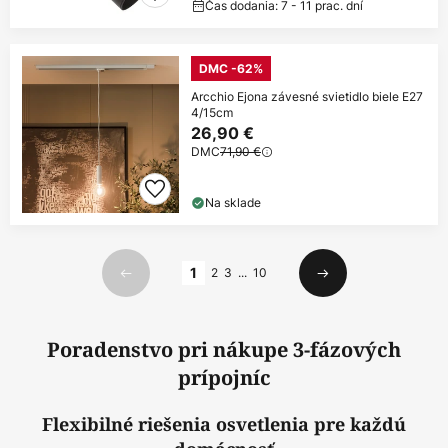
Čas dodania: 7 - 11 prac. dní
DMC -62%
Arcchio Ejona závesné svietidlo biele E27
4/15cm
26,90 €
DMC
71,90 €
Na sklade
Strana
1
2
3
...
10
Predchádzajúci
Ďalší
Poradenstvo pri nákupe 3-fázových
prípojníc
Flexibilné riešenia osvetlenia pre každú