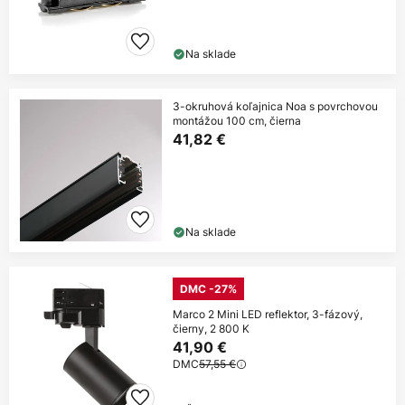
Na sklade
3-okruhová koľajnica Noa s povrchovou
montážou 100 cm, čierna
41,82 €
Na sklade
DMC -27%
Marco 2 Mini LED reflektor, 3-fázový,
čierny, 2 800 K
41,90 €
DMC
57,55 €