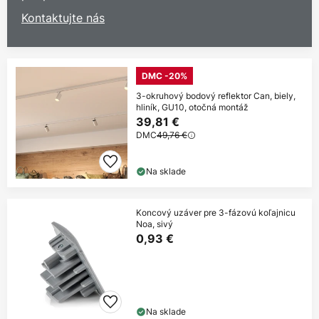
Kontaktujte nás
DMC -20%
3-okruhový bodový reflektor Can, biely,
hliník, GU10, otočná montáž
39,81 €
DMC
49,76 €
Na sklade
Koncový uzáver pre 3-fázovú koľajnicu
Noa, sivý
0,93 €
Na sklade