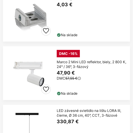
4,03 €
Na sklade
DMC -16%
Marco 2 Mini LED reflektor, biely, 2 800 K,
24° / 36°, 3-fázový
47,90 €
DMC
57,55 €
Na sklade
LED závesné svietidlo na lištu LORA III,
čierne, Ø 36 cm, 40°, CCT, 3-fázové
330,87 €