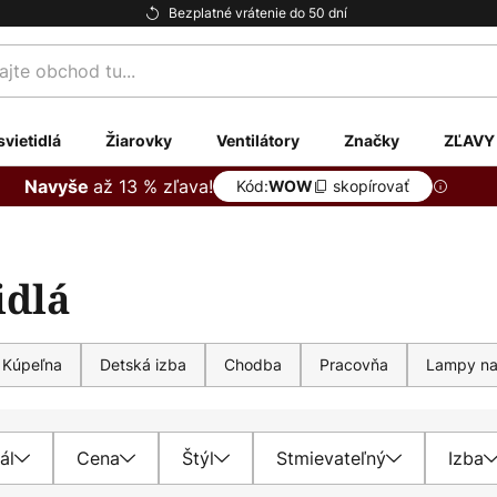
Bezplatné vrátenie do 50 dní
te
svietidlá
Žiarovky
Ventilátory
Značky
ZĽAVY
až 13 % zľava!
Navyše
Kód:
skopírovať
WOW
idlá
Kúpeľna
Detská izba
Chodba
Pracovňa
Lampy na 
ál
Cena
Štýl
Stmievateľný
Izba