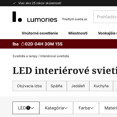
Skip
Viac ako 25 rokov skúseností
to
Prehľadávaj
Content
obchod
tu...
Vnútorné osvetlenie
Miestnosti
Vonkajšie 
Iba
02D 04H 30M 14S
Svietidla a lampy
Interiérové svietidlá
LED interiérové sviet
Obývacia izba
Spálňa
Jedáleň
Kuchyňa
LED
Kategória
Farba
Materi
1