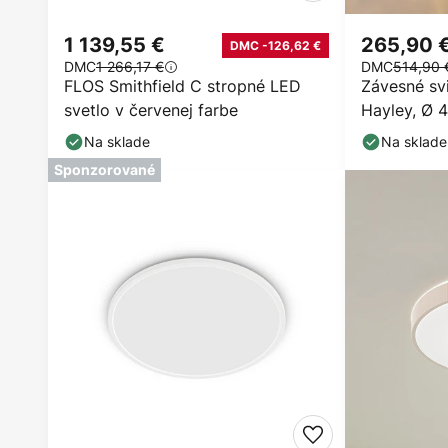
1 139,55 €
265,90 
DMC -126,62 €
DMC
1 266,17 €
DMC
514,90 
FLOS Smithfield C stropné LED
Závesné sv
svetlo v červenej farbe
Hayley, Ø 4
farba, sklo
Na sklade
Na sklade
Sponzorované