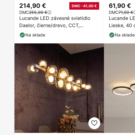
214,90 €
61,90 €
DMC -41,00 €
DMC
255,90 €
DMC
71,90 €
Lucande LED závesné svietidlo
Lucande LE
Daelor, čierne/drevo, CCT,
Lieske, 40 
stmievateľné
Na sklade
Na sklade