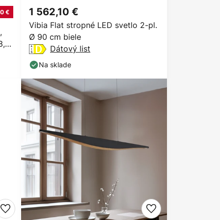
1 562,10 €
0 €
Vibia Flat stropné LED svetlo 2-pl.
,
Ø 90 cm biele
3,5
Dátový list
Na sklade