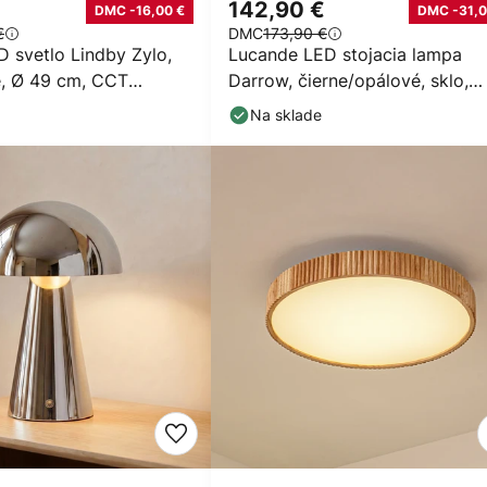
142,90 €
DMC -16,00 €
DMC -31,0
€
DMC
173,90 €
 svetlo Lindby Zylo,
Lucande LED stojacia lampa
e, Ø 49 cm, CCT
Darrow, čierne/opálové, sklo,
né
stmievateľné
Na sklade