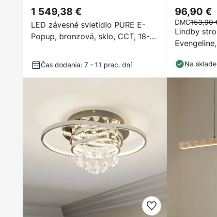
1 549,38 €
96,90 €
DMC
153,90 
LED závesné svietidlo PURE E-
Lindby str
Popup, bronzová, sklo, CCT, 18-
Evengeline,
flg.
Na sklade
Čas dodania: 7 - 11 prac. dní