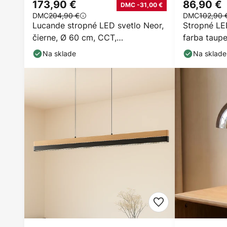
173,90 €
86,90 €
DMC -31,00 €
DMC
204,90 €
DMC
102,90 
Lucande stropné LED svetlo Neor,
Stropné LED
čierne, Ø 60 cm, CCT,
farba taup
stmievateľné
stmievateľ
Na sklade
Na sklade