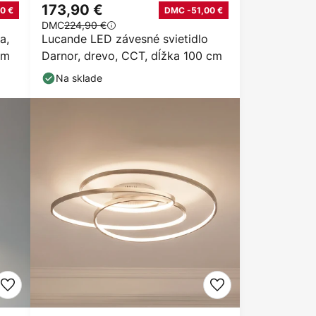
173,90 €
0 €
DMC -51,00 €
DMC
224,90 €
a,
Lucande LED závesné svietidlo
cm
Darnor, drevo, CCT, dĺžka 100 cm
Na sklade