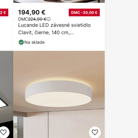
194,90 €
2 €
DMC -30,00 €
DMC
224,90 €
Lucande LED závesné svietidlo
Clavit, čierne, 140 cm,
stmievateľné
Na sklade