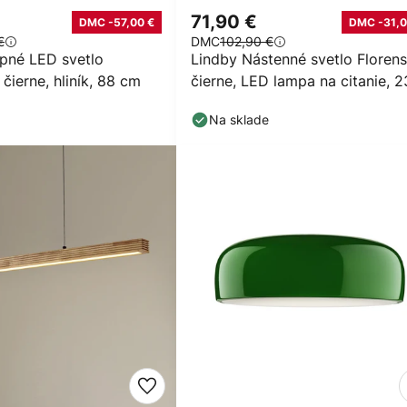
71,90 €
DMC -57,00 €
DMC -31,0
€
DMC
102,90 €
opné LED svetlo
Lindby Nástenné svetlo Florens
 čierne, hliník, 88 cm
čierne, LED lampa na citanie, 2
cm
Na sklade