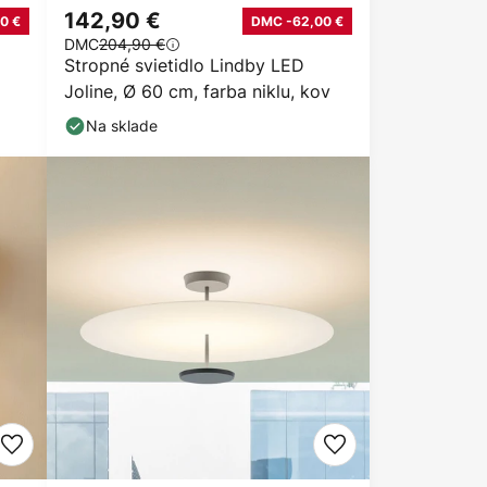
142,90 €
0 €
DMC -62,00 €
DMC
204,90 €
Stropné svietidlo Lindby LED
Joline, Ø 60 cm, farba niklu, kov
Na sklade