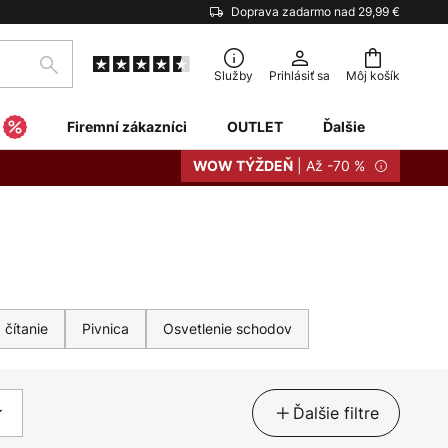
Doprava zadarmo nad 29,99 €
Hľadať
Služby
Prihlásiť sa
Môj košík
Firemní zákazníci
OUTLET
Ďalšie
| Až -70 %
WOW TÝŽDEŇ
čítanie
Pivnica
Osvetlenie schodov
Ďalšie filtre