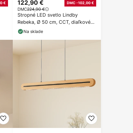
122,90 €
0 €
DMC -102,00 €
DMC
224,90 €
Stropné LED svetlo Lindby
Rebeka, Ø 50 cm, CCT, diaľkové
ovládanie
Na sklade