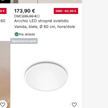
173,90 €
0 €
DMC -62,00 €
DMC
235,90 €
 60
Arcchio LED stropné svietidlo
Vanida, biele, Ø 60 cm, hore/dole
Na sklade
Sponzorované