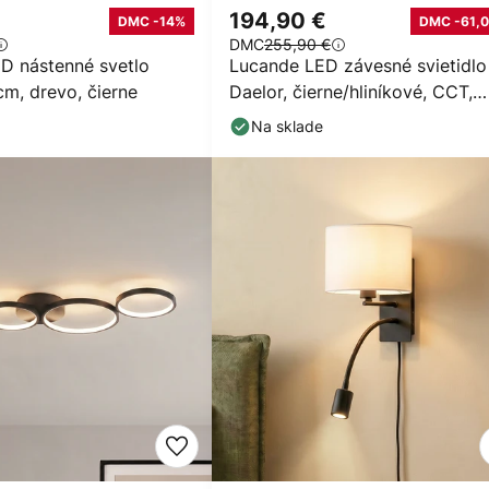
194,90 €
DMC -14%
DMC -61,0
DMC
255,90 €
D nástenné svetlo
Lucande LED závesné svietidlo
cm, drevo, čierne
Daelor, čierne/hliníkové, CCT,
stmievateľné
Na sklade