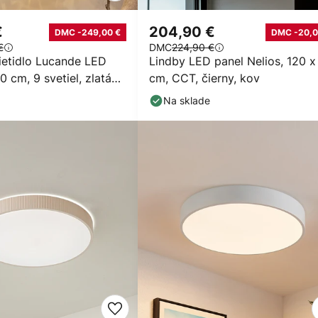
€
204,90 €
DMC -249,00 €
DMC -20,0
€
DMC
224,90 €
ietidlo Lucande LED
Lindby LED panel Nelios, 120 x
0 cm, 9 svetiel, zlatá
cm, CCT, čierny, kov
Na sklade