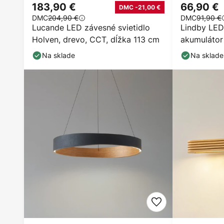
183,90 €
66,90 €
DMC -21,00 €
DMC
204,90 €
DMC
91,90 €
Lucande LED závesné svietidlo
Lindby LED
Holven, drevo, CCT, dĺžka 113 cm
akumulátor
cm, USB, s
Na sklade
Na sklade