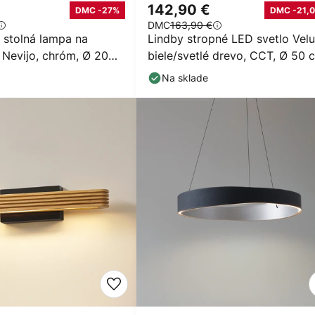
142,90 €
DMC -27%
DMC -21,0
DMC
163,90 €
 stolná lampa na
Lindby stropné LED svetlo Velu
 Nevijo, chróm, Ø 20
biele/svetlé drevo, CCT, Ø 50 
tmievač
Na sklade