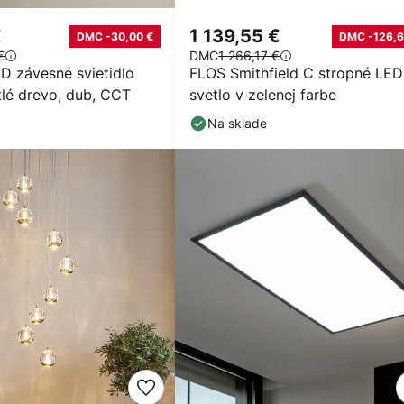
€
1 139,55 €
DMC -30,00 €
DMC -126,6
€
DMC
1 266,17 €
D závesné svietidlo
FLOS Smithfield C stropné LED
tlé drevo, dub, CCT
svetlo v zelenej farbe
Na sklade