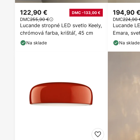
122,90 €
194,90 
DMC -133,00 €
DMC
255,90 €
DMC
224,90 
Lucande stropné LED svetlo Keely,
Lucande LE
chrómová farba, krištáľ, 45 cm
Emara, sve
Na sklade
Na sklade