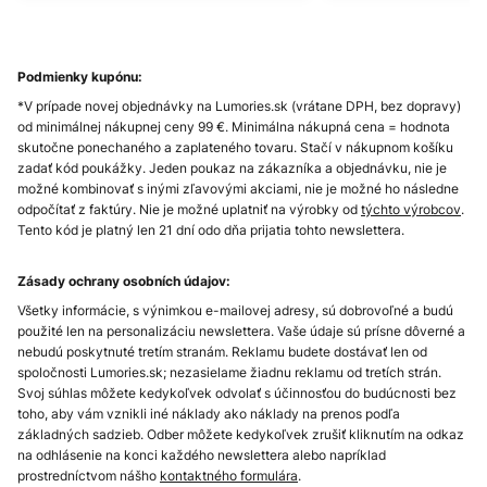
Podmienky kupónu:
*V prípade novej objednávky na Lumories.sk (vrátane DPH, bez dopravy)
od minimálnej nákupnej ceny 99 €. Minimálna nákupná cena = hodnota
skutočne ponechaného a zaplateného tovaru. Stačí v nákupnom košíku
zadať kód poukážky. Jeden poukaz na zákazníka a objednávku, nie je
možné kombinovať s inými zľavovými akciami, nie je možné ho následne
odpočítať z faktúry. Nie je možné uplatniť na výrobky od
týchto výrobcov
.
Tento kód je platný len 21 dní odo dňa prijatia tohto newslettera.
Zásady ochrany osobních údajov:
Všetky informácie, s výnimkou e-mailovej adresy, sú dobrovoľné a budú
použité len na personalizáciu newslettera. Vaše údaje sú prísne dôverné a
nebudú poskytnuté tretím stranám. Reklamu budete dostávať len od
spoločnosti Lumories.sk; nezasielame žiadnu reklamu od tretích strán.
Svoj súhlas môžete kedykoľvek odvolať s účinnosťou do budúcnosti bez
toho, aby vám vznikli iné náklady ako náklady na prenos podľa
základných sadzieb. Odber môžete kedykoľvek zrušiť kliknutím na odkaz
na odhlásenie na konci každého newslettera alebo napríklad
prostredníctvom nášho
kontaktného formulára
.