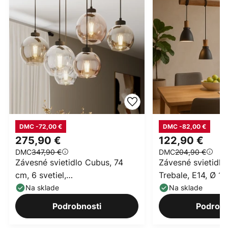
DMC -72,00 €
DMC -82,00 €
275,90 €
122,90 €
DMC
347,90 €
DMC
204,90 €
Závesné svietidlo Cubus, 74
Závesné svietidlo
cm, 6 svetiel,
Trebale, E14, Ø 15
číre/medové/hnedé, sklo
drevo
Na sklade
Na sklade
Podrobnosti
Podrobn