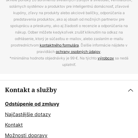
solárnych systémov a produktov pre inteligentnú domácnosť, zľavové
kupóny, zľavy na produkty alebo akciové balíčky, odporúčania a
predstavenia produktov, ako aj obsah od možných partnerov pre
spoluprácu a prieskumy, ako aj žiadosti o recenzie a odporúčania na
nákup. Odber môžete kedykoľvek zrušiť kliknutím na odkaz na
odhlásenie, ktorý je súčasťou e-mailov, alebo zaslaním e-mailu
prostredníctvom
kontaktného formulára
. Ďalšie informácie nájdete v
pravidlách
ochrany osobných údajov
.
*minimálna hodnota objednávky je 99 €. Na týchto
výrobcov
sa nedá
uplatniť.
Kontakt a služby
Odstúpenie od zmluvy
Najčastějšie dotazy
Kontakt
Možnosti dopravy