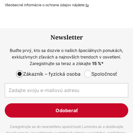
Všeobecné informácie o ochrane údajov nájdete
tu
Newsletter
Buďte prvý, kto sa dozvie o našich špeciálnych ponukách,
exkluzívnych zľavách a najnovších trendoch v osvetlení.
Zaregistrujte sa teraz a získajte
15
%*
Zákazník – fyzická osoba
Spoločnosť
Odoberať
Zaregistrujte sa do newsletteru spoločnosti Lumories.sk a dostávajte
skvelé ponuky zo sortimentu svetelných zdrojov a svietidiel, ventilátorov,