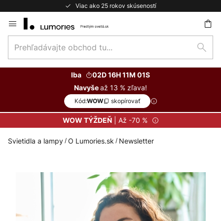
Viac ako 25 rokov skúseností
Skip
to
Prehľadávajte
Content
ať
Hľad
obchod
tu...
Iba
02D 16H 11M 01S
až 13 % zľava!
Navyše
Kód:
skopírovať
WOW
| Až -70 %
WOW TÝŽDEŇ
Svietidla a lampy
O Lumories.sk
Newsletter