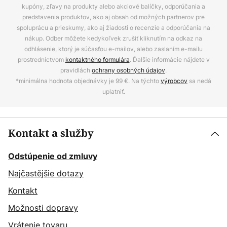
kupóny, zľavy na produkty alebo akciové balíčky, odporúčania a
predstavenia produktov, ako aj obsah od možných partnerov pre
spoluprácu a prieskumy, ako aj žiadosti o recenzie a odporúčania na
nákup. Odber môžete kedykoľvek zrušiť kliknutím na odkaz na
odhlásenie, ktorý je súčasťou e-mailov, alebo zaslaním e-mailu
prostredníctvom
kontaktného formulára
. Ďalšie informácie nájdete v
pravidlách
ochrany osobných údajov
.
*minimálna hodnota objednávky je 99 €. Na týchto
výrobcov
sa nedá
uplatniť.
Kontakt a služby
Odstúpenie od zmluvy
Najčastějšie dotazy
Kontakt
Možnosti dopravy
Vrátenie tovaru