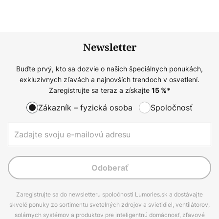
Newsletter
Buďte prvý, kto sa dozvie o našich špeciálnych ponukách,
exkluzívnych zľavách a najnovších trendoch v osvetlení.
Zaregistrujte sa teraz a získajte
15
%*
Zákazník – fyzická osoba
Spoločnosť
Odoberať
Zaregistrujte sa do newsletteru spoločnosti Lumories.sk a dostávajte
skvelé ponuky zo sortimentu svetelných zdrojov a svietidiel, ventilátorov,
solárnych systémov a produktov pre inteligentnú domácnosť, zľavové