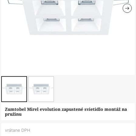
Preskočiť
Zumtobel Mirel evolution zapustené svietidlo montáž na
na
pružinu
začiatok
galérie
vrátane DPH