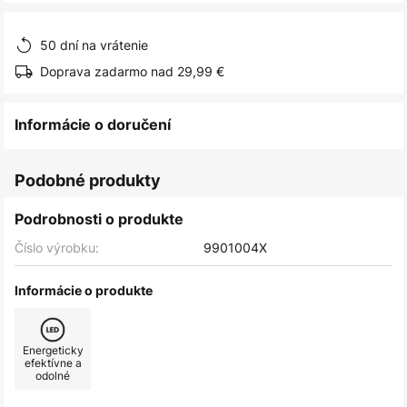
obrázkov
50 dní na vrátenie
Doprava zadarmo nad 29,99 €
Informácie o doručení
Podobné produkty
Podrobnosti o produkte
Číslo výrobku:
9901004X
Informácie o produkte
Energeticky
efektívne a
odolné