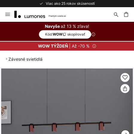
Viac ako 25 rokov skúseností
Skip
to
Content
ať
až 13 % zľava!
Navyše
Kód:
skopírovať
WOW
| Až -70 %
WOW TÝŽDEŇ
Závesné svietidlá
Preskočiť
na
koniec
galérie
obrázkov