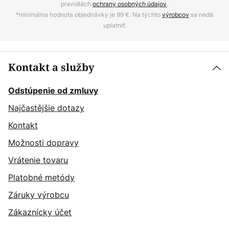
pravidlách
ochrany osobných údajov
.
*minimálna hodnota objednávky je 99 €. Na týchto
výrobcov
sa nedá
uplatniť.
Kontakt a služby
Odstúpenie od zmluvy
Najčastějšie dotazy
Kontakt
Možnosti dopravy
Vrátenie tovaru
Platobné metódy
Záruky výrobcu
Zákaznícky účet