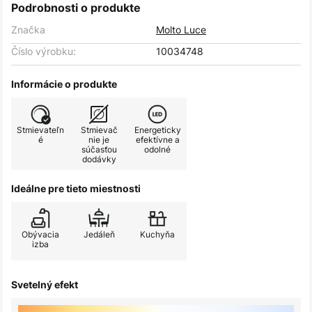
Podrobnosti o produkte
Značka
Molto Luce
Číslo výrobku:
10034748
Informácie o produkte
Stmievateľn
Stmievač
Energeticky
é
nie je
efektívne a
súčasťou
odolné
dodávky
Ideálne pre tieto miestnosti
Obývacia
Jedáleň
Kuchyňa
izba
Svetelný efekt