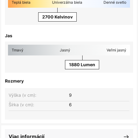
Teplá biela
Univerzálna biela
Denné svetlo
2700 Kelvinov
Jas
Tmavý
Jasný
Veľmi jasný
1880 Lumen
Rozmery
Výška (v cm):
9
Šírka (v cm):
6
Viac informácií