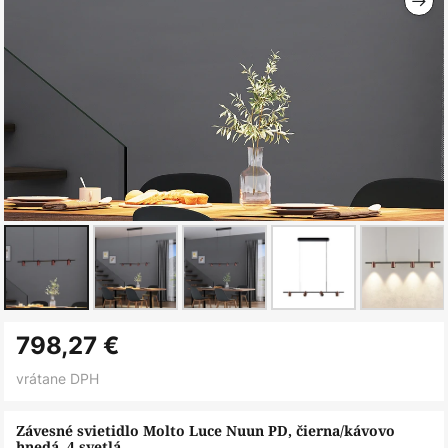
Preskočiť
798,27 €
na
začiatok
vrátane DPH
galérie
obrázkov
Závesné svietidlo Molto Luce Nuun PD, čierna/kávovo
hnedá, 4 svetlá.