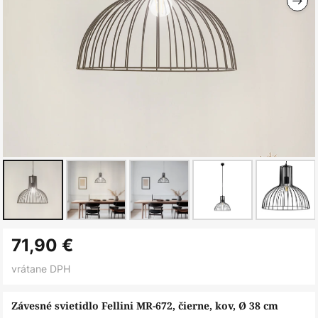
Preskočiť
71,90 €
na
začiatok
vrátane DPH
galérie
obrázkov
Závesné svietidlo Fellini MR-672, čierne, kov, Ø 38 cm