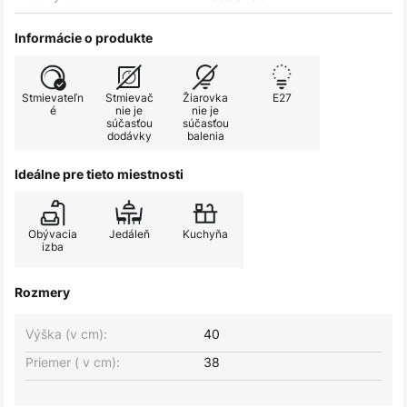
Informácie o produkte
Stmievateľn
Stmievač
Žiarovka
E27
é
nie je
nie je
súčasťou
súčasťou
dodávky
balenia
Ideálne pre tieto miestnosti
Obývacia
Jedáleň
Kuchyňa
izba
Rozmery
Výška (v cm):
40
Priemer ( v cm):
38