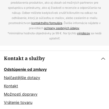
predstavenia produktov, ako aj obsah od možných partnerov pre
spoluprácu a prieskumy, ako aj žiadosti o recenzie a odporúčania na
nákup. Odber môžete kedykoľvek zrušiť kliknutím na odkaz na
odhlásenie, ktorý je súčasťou e-mailov, alebo zaslaním e-mailu
prostredníctvom
kontaktného formulára
. Ďalšie informácie nájdete v
pravidlách
ochrany osobných údajov
.
*minimálna hodnota objednávky je 99 €. Na týchto
výrobcov
sa nedá
uplatniť.
Kontakt a služby
Odstúpenie od zmluvy
Najčastějšie dotazy
Kontakt
Možnosti dopravy
Vrátenie tovaru