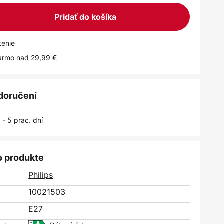
Pridať do košíka
tenie
armo nad 29,99 €
 doručení
 - 5 prac. dní
o produkte
Philips
10021503
E27