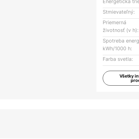
Energetická tri
Stmievateľný:
Priemerná
životnosť (v h):
Spotreba energ
kWh/1000 h:
Farba svetla:
Všetky i
pro