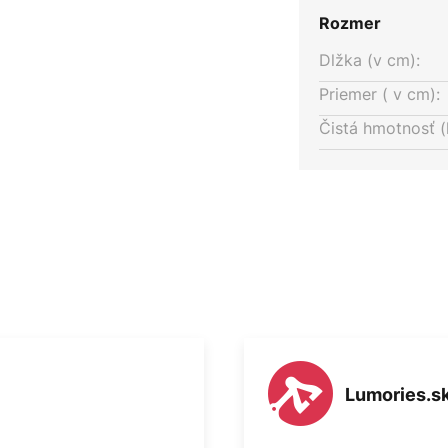
Rozmer
Dlžka (v cm):
Priemer ( v cm):
Čistá hmotnosť (
Lumories.s