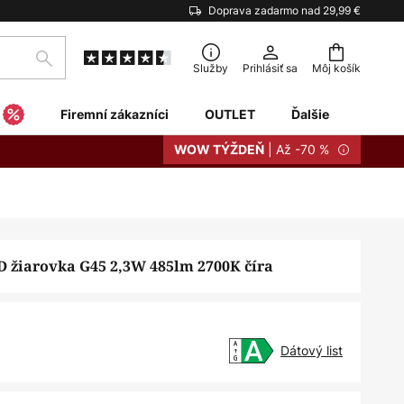
Doprava zadarmo nad 29,99 €
Hľadať
Služby
Prihlásiť sa
Môj košík
Firemní zákazníci
OUTLET
Ďalšie
| Až -70 %
WOW TÝŽDEŇ
ED žiarovka G45 2,3W 485lm 2700K číra
Dátový list