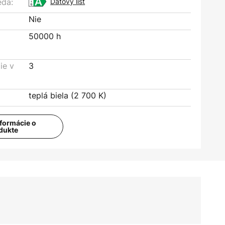
eda:
Dátový list
Nie
50000 h
ie v
3
teplá biela (2 700 K)
nformácie o
dukte