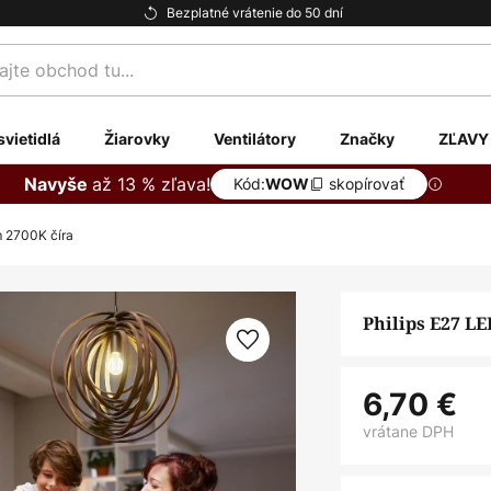
Bezplatné vrátenie do 50 dní
te
svietidlá
Žiarovky
Ventilátory
Značky
ZĽAVY
až 13 % zľava!
Navyše
Kód:
skopírovať
WOW
m 2700K číra
Philips E27 L
6,70 €
vrátane DPH