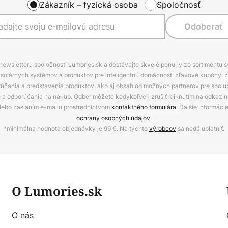
Zákazník – fyzická osoba
Spoločnosť
Odoberať
 newsletteru spoločnosti Lumories.sk a dostávajte skvelé ponuky zo sortimentu 
ov, solárnych systémov a produktov pre inteligentnú domácnosť, zľavové kupóny, 
rúčania a predstavenia produktov, ako aj obsah od možných partnerov pre spolu
ie a odporúčania na nákup. Odber môžete kedykoľvek zrušiť kliknutím na odkaz na
alebo zaslaním e-mailu prostredníctvom
kontaktného formulára
. Ďalšie informáci
ochrany osobných údajov
.
*minimálna hodnota objednávky je 99 €. Na týchto
výrobcov
sa nedá uplatniť.
O Lumories.sk
O nás