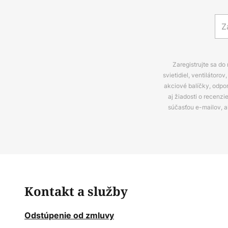
Zaregistrujte sa do
svietidiel, ventilátor
akciové balíčky, odpo
aj žiadosti o recenz
súčasťou e-mailov, 
Kontakt a služby
Odstúpenie od zmluvy