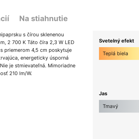
cií
Na stiahnutie
ipaprsku s čírou sklenenou
Svetelný efekt
m, 2 700 K Táto číra 2,3 W LED
 s priemerom 4,5 cm poskytuje
Teplá biela
otrvajúca, energeticky úsporná
Nie je stmievateľná. Mimoriadne
nosť 210 lm/W.
Jas
Tmavý