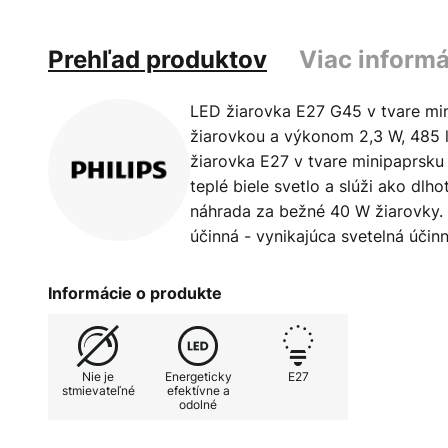
Prehľad produktov
Viac informá
LED žiarovka E27 G45 v tvare min
žiarovkou a výkonom 2,3 W, 485 l
žiarovka E27 v tvare minipaprsku
teplé biele svetlo a slúži ako dlh
náhrada za bežné 40 W žiarovky. 
účinná - vynikajúca svetelná účin
Informácie o produkte
Nie je
Energeticky
E27
stmievateľné
efektívne a
odolné