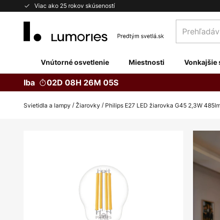
Skip
Viac ako 25 rokov skúseností
to
Prehľadávaj
Content
obchod
tu...
Vnútorné osvetlenie
Miestnosti
Vonkajšie 
Iba
02D 08H 26M 05S
Svietidla a lampy
Žiarovky
Philips E27 LED žiarovka G45 2,3W 485l
Preskočiť
na
koniec
galérie
obrázkov