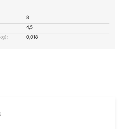
8
4,5
kg):
0,018
k