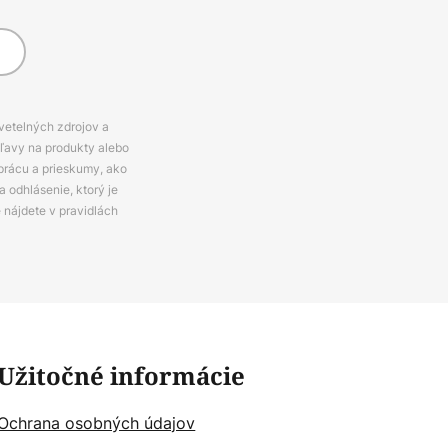
svetelných zdrojov a
zľavy na produkty alebo
prácu a prieskumy, ako
 odhlásenie, ktorý je
e nájdete v pravidlách
Užitočné informácie
Ochrana osobných údajov