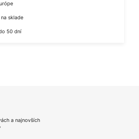
Európe
na sklade
do 50 dní
vách a najnovších
*