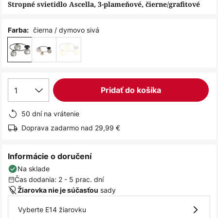
obrázkov
Stropné svietidlo Ascella, 3-plameňové, čierne/grafitové
čierna / dymovo sivá
Farba:
1
Pridať do košíka
50 dní na vrátenie
Doprava zadarmo nad 29,99 €
Informácie o doručení
Na sklade
Čas dodania: 2 - 5 prac. dní
sady
Žiarovka nie je súčasťou
Vyberte E14 žiarovku