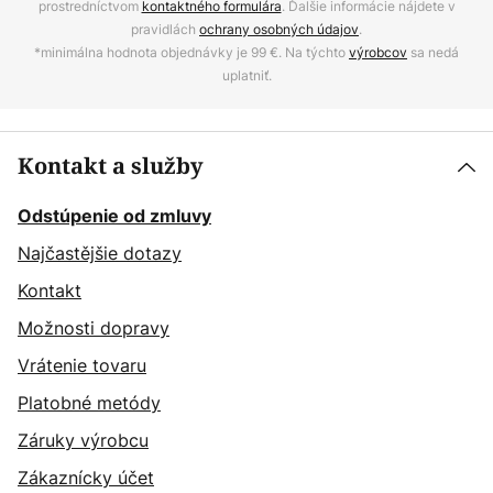
prostredníctvom
kontaktného formulára
. Ďalšie informácie nájdete v
pravidlách
ochrany osobných údajov
.
*minimálna hodnota objednávky je 99 €. Na týchto
výrobcov
sa nedá
uplatniť.
Kontakt a služby
Odstúpenie od zmluvy
Najčastějšie dotazy
Kontakt
Možnosti dopravy
Vrátenie tovaru
Platobné metódy
Záruky výrobcu
Zákaznícky účet