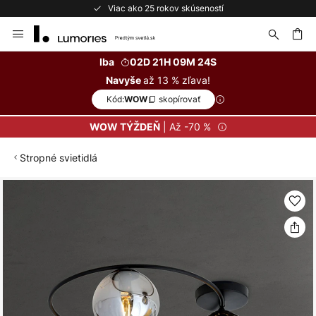
Viac ako 25 rokov skúseností
Skip
to
Content
ať
Iba
02D 21H 09M 24S
až 13 % zľava!
Navyše
Kód:
skopírovať
WOW
| Až -70 %
WOW TÝŽDEŇ
Stropné svietidlá
Preskočiť
na
koniec
galérie
obrázkov