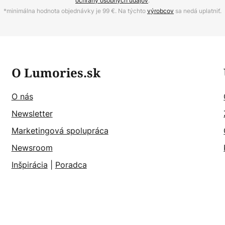
ochrany osobných údajov
.
*minimálna hodnota objednávky je 99 €. Na týchto
výrobcov
sa nedá uplatniť.
O Lumories.sk
O nás
Newsletter
Marketingová spolupráca
Newsroom
Inšpirácia
|
Poradca