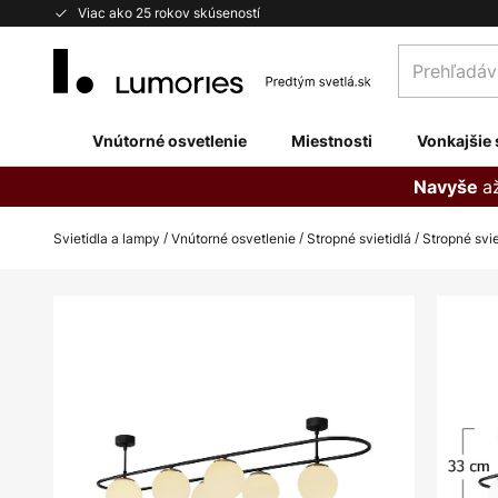
Skip
Viac ako 25 rokov skúseností
to
Prehľadávaj
Content
obchod
tu...
Vnútorné osvetlenie
Miestnosti
Vonkajšie 
a
Navyše
Svietidla a lampy
Vnútorné osvetlenie
Stropné svietidlá
Stropné svi
Preskočiť
na
koniec
galérie
obrázkov