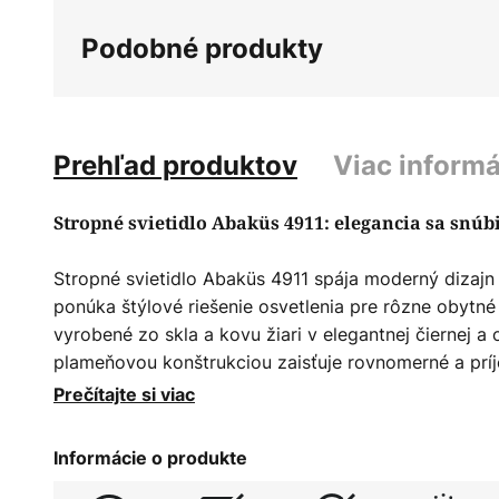
galérie
Podobné produkty
obrázkov
Prehľad produktov
Viac informá
Stropné svietidlo Abaküs 4911: elegancia sa snúb
Stropné svietidlo Abaküs 4911 spája moderný dizajn 
ponúka štýlové riešenie osvetlenia pre rôzne obytné 
vyrobené zo skla a kovu žiari v elegantnej čiernej a 
plameňovou konštrukciou zaisťuje rovnomerné a príj
ponorí každú miestnosť do harmonickej atmosféry. 
Prečítajte si viac
pomocou externého stmievača umožňuje flexibilné pr
osvetlenia individuálnym potrebám.
Informácie o produkte