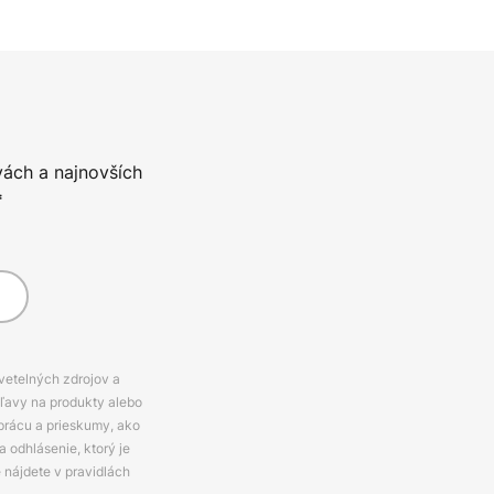
vách a najnovších
*
svetelných zdrojov a
zľavy na produkty alebo
prácu a prieskumy, ako
 odhlásenie, ktorý je
e nájdete v pravidlách