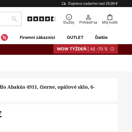
Doprava zadarmo nad 29,99 €
Hľadať
Služby
Prihlásiť sa
Môj košík
Firemní zákazníci
OUTLET
Ďalšie
| Až -70 %
WOW TÝŽDEŇ
dlo Abaküs 4911, čierne, opálové sklo, 6-
€