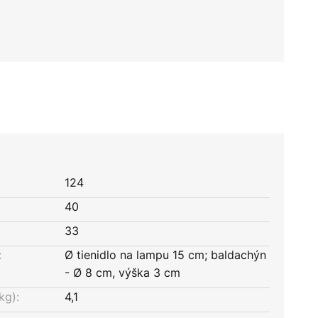
124
40
33
:
Ø tienidlo na lampu 15 cm; baldachýn
- Ø 8 cm, výška 3 cm
kg):
4,1