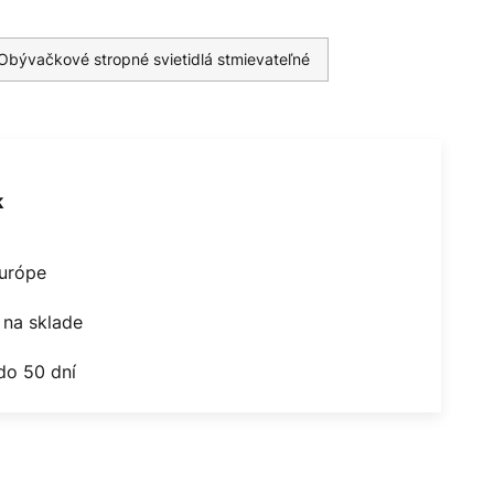
Obývačkové stropné svietidlá stmievateľné
k
Európe
na sklade
do 50 dní