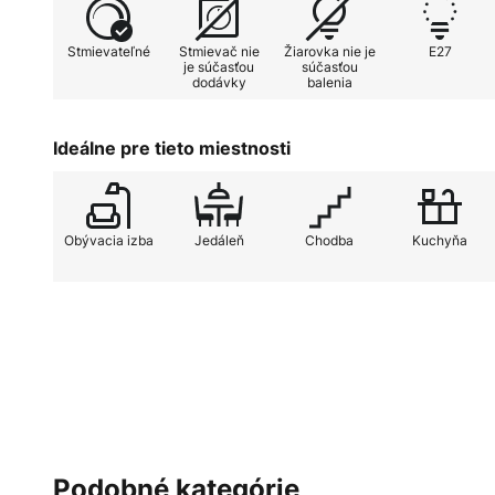
Za zmienku stojí európska výroba svietidla Abaküs 49
remeselné majstrovstvo. Toto svietidlo je ideálne do
Stmievateľné
Stmievač nie
Žiarovka nie je
E27
chodieb a kuchýň a dokonale zapadá do moderného š
je súčasťou
súčasťou
dodávky
balenia
funkčnosti a estetických nárokov robí zo stropného 
nevyhnutný prvok štýlových interiérov.
Ideálne pre tieto miestnosti
Obývacia izba
Jedáleň
Chodba
Kuchyňa
Podobné kategórie