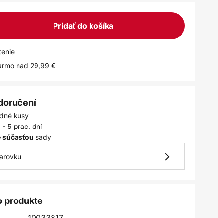
Pridať do košíka
tenie
armo nad 29,99 €
 doručení
dné kusy
 - 5 prac. dní
sady
je súčasťou
iarovku
o produkte
10033817