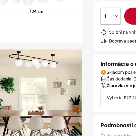
1
50 dní na vrá
Doprava zad
Informácie o
Skladom posle
Čas dodania: 2
Žiarovka nie 
Vyberte E27 ž
Podrobnosti 
Číslo výrobku: