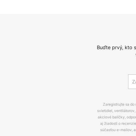
Buďte prvý, kto 
Zaregistrujte sa do
svietidiel, ventilátor
akciové balíčky, odpo
aj žiadosti o recenz
súčasťou e-mailov, 