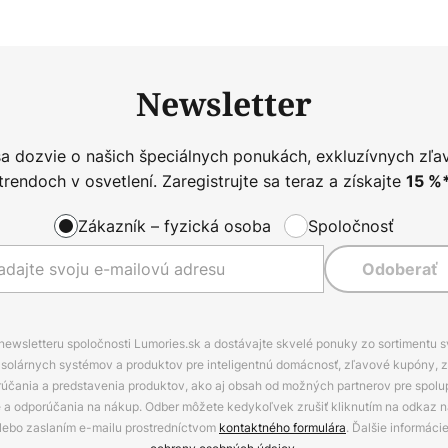
Newsletter
sa dozvie o našich špeciálnych ponukách, exkluzívnych zľa
trendoch v osvetlení. Zaregistrujte sa teraz a získajte
15
%
Zákazník – fyzická osoba
Spoločnosť
Odoberať
 newsletteru spoločnosti Lumories.sk a dostávajte skvelé ponuky zo sortimentu 
ov, solárnych systémov a produktov pre inteligentnú domácnosť, zľavové kupóny, 
rúčania a predstavenia produktov, ako aj obsah od možných partnerov pre spolu
ie a odporúčania na nákup. Odber môžete kedykoľvek zrušiť kliknutím na odkaz na
alebo zaslaním e-mailu prostredníctvom
kontaktného formulára
. Ďalšie informáci