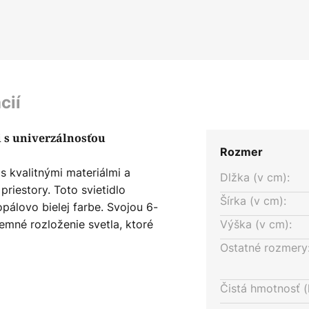
cií
i s univerzálnosťou
Rozmer
s kvalitnými materiálmi a
Dlžka (v cm):
priestory. Toto svietidlo
Šírka (v cm):
opálovo bielej farbe. Svojou 6-
emné rozloženie svetla, ktoré
Výška (v cm):
Možnosť stmievateľnosti
Ostatné rozmery
ispôsobenie intenzity
Čistá hmotnosť (