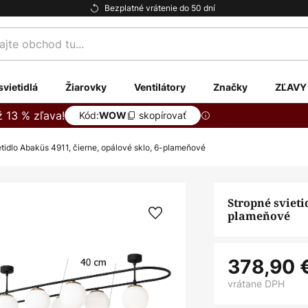
Bezplatné vrátenie do 50 dní
te
svietidlá
Žiarovky
Ventilátory
Značky
ZĽAVY
ž 13 % zľava!
Kód:
skopírovať
WOW
etidlo Abaküs 4911, čierne, opálové sklo, 6-plameňové
Stropné svieti
plameňové
378,90 
vrátane DPH