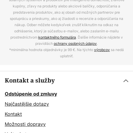
kupóny, zľavy na produkty alebo akciové balíčky, odporúčania a
predstavenia produktov, ako aj obsah od možných partnerov pre
spoluprácu a prieskumy, ako aj žiadosti o recenzie a odporúčania na
nákup. Odber môžete kedykoľvek zrušiť kliknutím na odkaz na
odhlásenie, ktorý je súčasťou e-mailov, alebo zaslaním e-mailu
prostredníctvom
kontaktného formulára
. Ďalšie informácie nájdete v
pravidlách
ochrany osobných údajov
.
*minimálna hodnota objednávky je 99 €. Na týchto
výrobcov
sa nedá
uplatniť.
Kontakt a služby
Odstúpenie od zmluvy
Najčastějšie dotazy
Kontakt
Možnosti dopravy