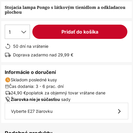
obrázkov
Stojacia lampa Pongo s látkovým tienidlom a odkladacou
plochou
1
Pridať do košíka
50 dní na vrátenie
Doprava zadarmo nad 29,99 €
Informácie o doručení
Skladom posledné kusy
Čas dodania: 3 - 6 prac. dní
24,90 €
poplatok za objemný tovar vrátane dane
sady
Žiarovka nie je súčasťou
Vyberte E27 žiarovku