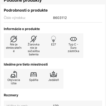
Podobné produkty
Podrobnosti o produkte
Číslo výrobku:
8603112
Informácie o produkte
Nie je
Žiarovka
E27
Typ C -
stmievateľn
nie je
Euro
é
súčasťou
zástrčka
balenia
Ideálne pre tieto miestnosti
Obývacia
Spálňa
Jedáleň
izba
Rozmery
Výška (v cm):
170