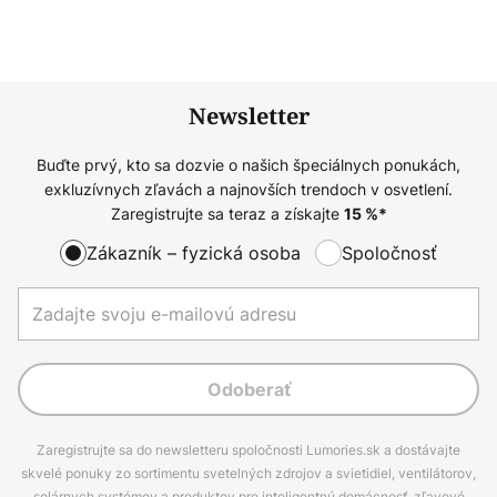
Newsletter
Buďte prvý, kto sa dozvie o našich špeciálnych ponukách,
exkluzívnych zľavách a najnovších trendoch v osvetlení.
Zaregistrujte sa teraz a získajte
15
%*
Zákazník – fyzická osoba
Spoločnosť
Odoberať
Zaregistrujte sa do newsletteru spoločnosti Lumories.sk a dostávajte
skvelé ponuky zo sortimentu svetelných zdrojov a svietidiel, ventilátorov,
solárnych systémov a produktov pre inteligentnú domácnosť, zľavové