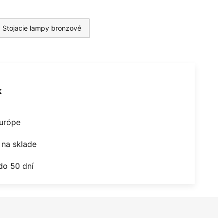
Stojacie lampy bronzové
k
Európe
na sklade
do 50 dní