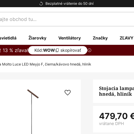
Bezplatné vrátenie do 50 dní
te
svietidlá
Žiarovky
Ventilátory
Značky
ZĽAVY
ž 13 % zľava!
Kód:
skopírovať
WOW
a Molto Luce LED Meyjo F, čierna/kávovo hnedá, hliník
Stojacia lamp
hnedá, hliník
479,70 
vrátane DPH