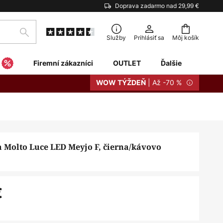
Doprava zadarmo nad 29,99 €
Hľadať
Služby
Prihlásiť sa
Môj košík
Firemní zákazníci
OUTLET
Ďalšie
| Až -70 %
WOW TÝŽDEŇ
a Molto Luce LED Meyjo F, čierna/kávovo
€