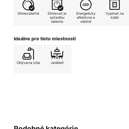
regulovať podľa potreby. Technol
životnosť, ale aj energeticky ús
Stmievateľné
Stmievač je
Energeticky
Vypínač na
modernému štýlu je stojacia lam
súčasťou
efektívne a
kábli
balenia
odolné
v každej miestnosti a zároveň sp
riešenie osvetlenia.
Ideálne pre tieto miestnosti
Obývacia izba
Jedáleň
Podobné kategórie