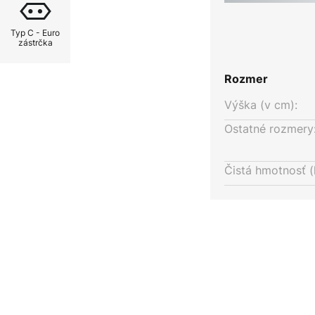
ógia LED zaručuje nielen dlhú
pornú prevádzku. Vďaka svojmu
Typ C - Euro
pa Meyjo F LED pútavým prvkom
zástrčka
ĺňa požiadavky na funkčné
Rozmer
Výška (v cm):
Ostatné rozmery
Čistá hmotnosť (