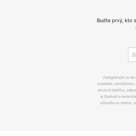
Buďte prvý, kto 
Zaregistrujte sa do
svietidiel, ventilátor
akciové balíčky, odpo
aj žiadosti o recenz
súčasťou e-mailov, 