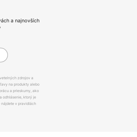
vách a najnovších
*
svetelných zdrojov a
zľavy na produkty alebo
prácu a prieskumy, ako
 odhlásenie, ktorý je
e nájdete v pravidlách