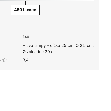
450 Lumen
140
:
Hlava lampy - dĺžka 25 cm, Ø 2,5 cm;
Ø základne 20 cm
kg):
3,4