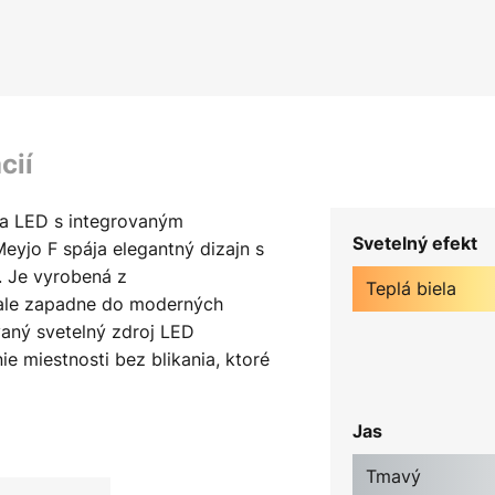
cií
pa LED s integrovaným
Svetelný efekt
yjo F spája elegantný dizajn s
. Je vyrobená z
Teplá biela
nale zapadne do moderných
ovaný svetelný zdroj LED
e miestnosti bez blikania, ktoré
 zvyšuje pohodu. Stojacia lampa
vaným stmievačom, ktorý
Jas
ntenzity svetla. Či už ide o
enie produktivity - svetlo možno
Tmavý