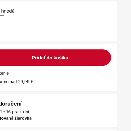
/ hnedá
Pridať do košíka
tenie
armo nad 29,99 €
 doručení
1 - 16 prac. dní
alovaná žiarovka