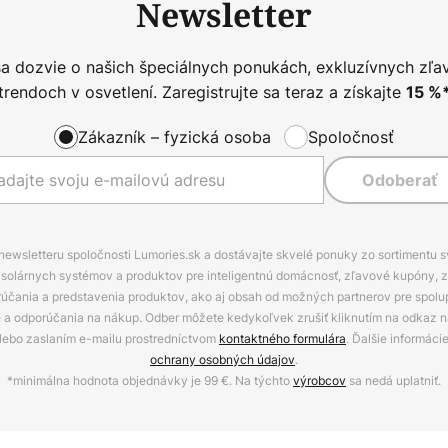
Newsletter
sa dozvie o našich špeciálnych ponukách, exkluzívnych zľa
trendoch v osvetlení. Zaregistrujte sa teraz a získajte
15
%
Zákazník – fyzická osoba
Spoločnosť
Odoberať
 newsletteru spoločnosti Lumories.sk a dostávajte skvelé ponuky zo sortimentu 
ov, solárnych systémov a produktov pre inteligentnú domácnosť, zľavové kupóny, 
rúčania a predstavenia produktov, ako aj obsah od možných partnerov pre spolu
ie a odporúčania na nákup. Odber môžete kedykoľvek zrušiť kliknutím na odkaz na
alebo zaslaním e-mailu prostredníctvom
kontaktného formulára
. Ďalšie informáci
ochrany osobných údajov
.
*minimálna hodnota objednávky je 99 €. Na týchto
výrobcov
sa nedá uplatniť.