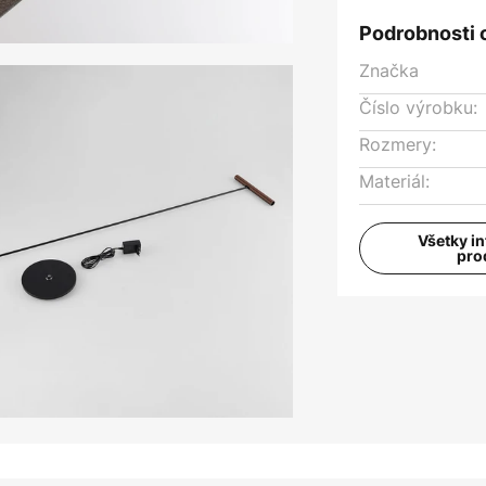
Podrobnosti 
Značka
Číslo výrobku:
Rozmery:
Materiál:
Všetky i
pro