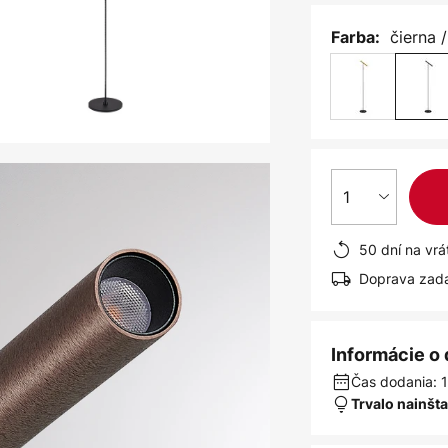
čierna 
Farba:
1
50 dní na vrá
Doprava zad
Informácie o
Čas dodania: 1
Trvalo nainšt