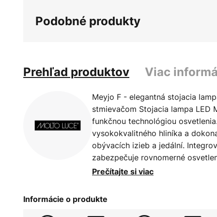
galérie
Podobné produkty
obrázkov
Prehľad produktov
Viac informá
Meyjo F - elegantná stojacia lam
stmievačom Stojacia lampa LED Me
funkčnou technológiou osvetlenia
vysokokvalitného hliníka a doko
obývacích izieb a jedální. Integr
zabezpečuje rovnomerné osvetleni
je nielen príjemné pre oči, ale aj
Prečítajte si viac
Meyjo F LED je vybavená integro
umožňuje individuálne nastavenie i
Informácie o produkte
uvoľnenú atmosféru, alebo o zvýš