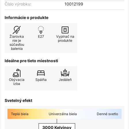
Číslo výrobku:
10012199
Informácie o produkte
Žiarovka
E27
Vypínač na
nie je
produkte
súčasťou
balenia
Ideálne pre tieto miestnosti
Obývacia
Spálňa
Jedáleň
izba
Svetelný efekt
Teplá biela
Univerzálna biela
Denné svetlo
3000 Kelvinov