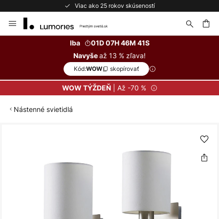
Viac ako 25 rokov skúseností
Skip
to
Content
ať
Iba
01D 07H 46M 41S
až 13 % zľava!
Navyše
Kód:
skopírovať
WOW
| Až -70 %
WOW TÝŽDEŇ
Nástenné svietidlá
Preskočiť
na
koniec
galérie
obrázkov