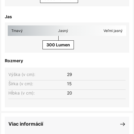
Jas
Tmavý
Jasný
Veľmi jasný
300 Lumen
Rozmery
Výška (v cm):
29
Šírka (v cm):
15
Hĺbka (v cm):
20
Viac informácií