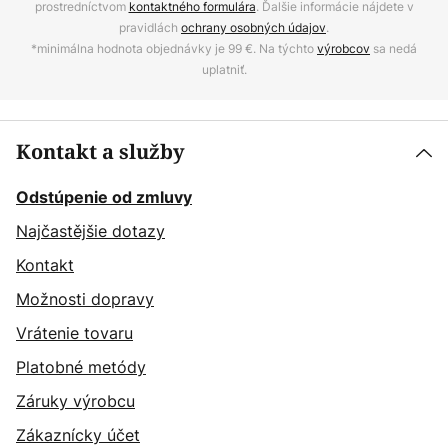
prostredníctvom
kontaktného formulára
. Ďalšie informácie nájdete v
pravidlách
ochrany osobných údajov
.
*minimálna hodnota objednávky je 99 €. Na týchto
výrobcov
sa nedá
uplatniť.
Kontakt a služby
Odstúpenie od zmluvy
Najčastějšie dotazy
Kontakt
Možnosti dopravy
Vrátenie tovaru
Platobné metódy
Záruky výrobcu
Zákaznícky účet