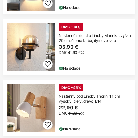
Na sklade
DMC -14%
Nástenné svietidlo Lindby Marinka, výška
20 cm, čierna farba, dymové sklo
35,90 €
DMC
41,90 €
Na sklade
DMC -45%
Nástenný bod Lindby Thorin, 14 cm
vysoký, biely, drevo, E14
22,90 €
DMC
41,90 €
Na sklade