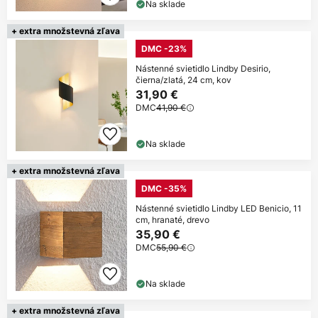
Na sklade
+ extra množstevná zľava
DMC -23%
Nástenné svietidlo Lindby Desirio,
čierna/zlatá, 24 cm, kov
31,90 €
DMC
41,90 €
Na sklade
+ extra množstevná zľava
DMC -35%
Nástenné svietidlo Lindby LED Benicio, 11
cm, hranaté, drevo
35,90 €
DMC
55,90 €
Na sklade
+ extra množstevná zľava