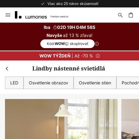
Bezplatné vrátenie do 50 dní
Skip
to
Content
ať
Iba
02D 19H 04M 56S
až 13 % zľava!
Navyše
Kód:
skopírovať
WOW
| Až -70 %
WOW TÝŽDEŇ
Lindby nástenné svietidlá
LED
Osvetlenie obrazov
Osvetlenie stien
Pochod