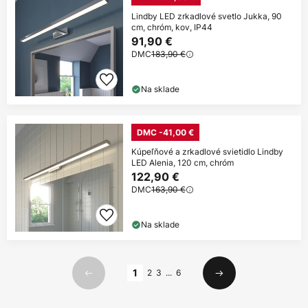
Lindby LED zrkadlové svetlo Jukka, 90
cm, chróm, kov, IP44
91,90 €
DMC
183,90 €
Na sklade
DMC -41,00 €
Kúpeľňové a zrkadlové svietidlo Lindby
LED Alenia, 120 cm, chróm
122,90 €
DMC
163,90 €
Na sklade
Strana
1
2
3
...
6
Predchádzajúci
Ďalší