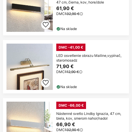
47 cm, čierna, kov, hore/dole
61,90 €
DMC
132,90 €
Na sklade
DMC -41,00 €
LED osvetlenie obrazu Mailine,vypínač,
staromosadz
71,90 €
DMC
112,90 €
Na sklade
DMC -66,00 €
Nástenné svetlo Lindby Ignazia, 47 cm,
biela, kov, smerom nahor/nadol
66,90 €
DMC
132,90 €