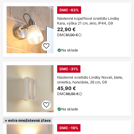
DMC -63%
Nástenné kúpeľňové svietidlo Lindby
Kara, výška 21 cm, sklo, IP44, G9
22,90 €
DMC
61,90 €
Na sklade
DMC -31%
Nástenné svietidlo Lindby Novali, biele,
omietka, hore/dole, 26 cm, G9
45,90 €
DMC
66,90 €
Na sklade
+ extra množstevná zľava
DMC -19%