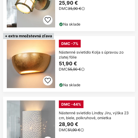
25,90 €
DMC
35,90 €
Na sklade
+ extra množstevná zľava
DMC -7%
Nástenné svietidlo Kolja s úpravou zo
zlatej fólie
51,90 €
DMC
55,90 €
Na sklade
DMC -44%
Nástenné svietidlo Lindby Jiru, výška 23
cm, biele, polkruhové, omietka
28,90 €
DMC
51,90 €