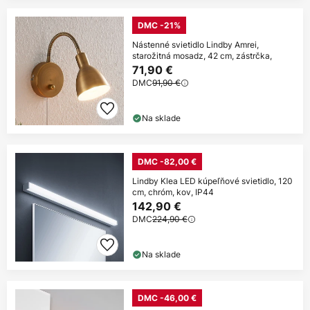
DMC -21%
Nástenné svietidlo Lindby Amrei,
starožitná mosadz, 42 cm, zástrčka,
71,90 €
DMC
91,90 €
Na sklade
DMC -82,00 €
Lindby Klea LED kúpeľňové svietidlo, 120
cm, chróm, kov, IP44
142,90 €
DMC
224,90 €
Na sklade
DMC -46,00 €