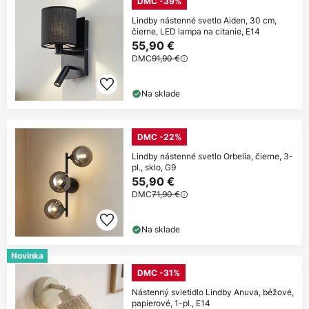
DMC -39%
Lindby nástenné svetlo Aiden, 30 cm,
čierne, LED lampa na citanie, E14
55,90 €
DMC
91,90 €
Na sklade
DMC -22%
Lindby nástenné svetlo Orbelia, čierne, 3-
pl., sklo, G9
55,90 €
DMC
71,90 €
Na sklade
Novinka
DMC -31%
Nástenný svietidlo Lindby Anuva, béžové,
papierové, 1-pl., E14