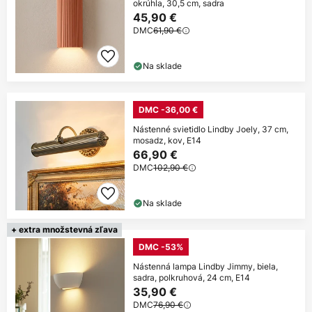
okrúhla, 30,5 cm, sadra
45,90 €
DMC
61,90 €
Na sklade
DMC -36,00 €
Nástenné svietidlo Lindby Joely, 37 cm,
mosadz, kov, E14
66,90 €
DMC
102,90 €
Na sklade
+ extra množstevná zľava
DMC -53%
Nástenná lampa Lindby Jimmy, biela,
sadra, polkruhová, 24 cm, E14
35,90 €
DMC
76,90 €