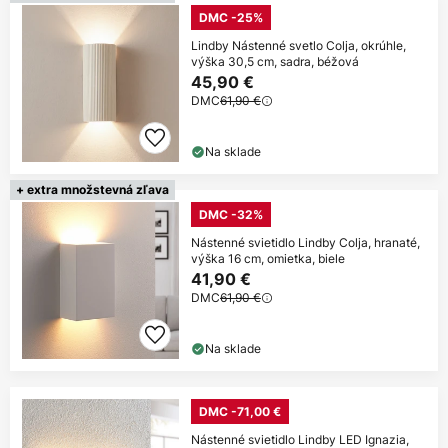
DMC -25%
Lindby Nástenné svetlo Colja, okrúhle,
výška 30,5 cm, sadra, béžová
45,90 €
DMC
61,90 €
Na sklade
+ extra množstevná zľava
DMC -32%
Nástenné svietidlo Lindby Colja, hranaté,
výška 16 cm, omietka, biele
41,90 €
DMC
61,90 €
Na sklade
DMC -71,00 €
Nástenné svietidlo Lindby LED Ignazia,