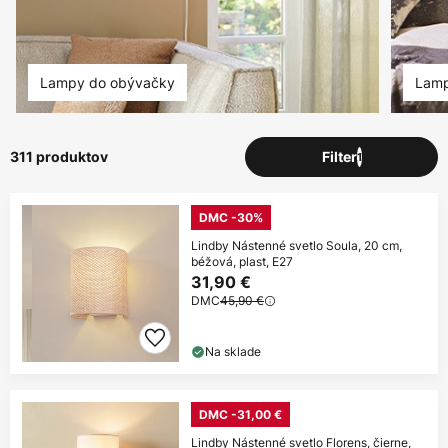
Lampy do obývačky
Lamp
311 produktov
Filter
1
DMC -30%
Lindby Nástenné svetlo Soula, 20 cm,
béžová, plast, E27
31,90 €
DMC
45,90 €
Na sklade
DMC -31,00 €
Lindby Nástenné svetlo Florens, čierne,