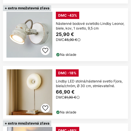
+ extra množstevná zľava
DMC -43%
Nástenné bodové svietidlo Lindby Leonor,
biele, kov, 1 svetlo, 9,5 cm
25,90 €
DMC
45,90 €
Na sklade
DMC -18%
Lindby LED stolná/nástenné svetlo Fjora,
biela/chróm, Ø 30 cm, stmievateľné.
66,90 €
DMC
81,90 €
Na sklade
+ extra množstevná zľava
DMC -46%