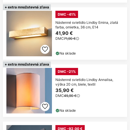
+ extra množstevná zľava
DMC -41%
Nástenné svietidlo Lindby Emina, zlatá
farba, omietka, 36 cm, E14
41,90 €
DMC
71,90 €
Na sklade
+ extra množstevná zľava
DMC -21%
Nástenné svietidlo Lindby Annalisa,
výška 20 cm, biele, textil
35,90 €
DMC
45,90 €
Na sklade
DMC -92,00 €