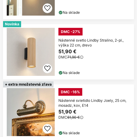
Na sklade
Novinka
DMC -27%
Nástenné svetlo Lindby Stralino, 2-pl.,
výška 22 cm, drevo
51,90 €
DMC
71,90 €
Na sklade
+ extra množstevná zľava
DMC -16%
Nástenné svietidlo Lindby Joely, 25 cm,
mosadz, kov, E14
51,90 €
DMC
61,90 €
Na sklade