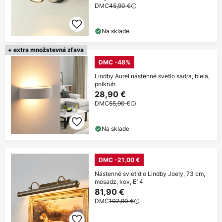
DMC
45,90 €
Na sklade
+ extra množstevná zľava
DMC -48%
Lindby Aurel nástenné svetlo sadra, biela,
polkruh
28,90 €
DMC
55,90 €
Na sklade
DMC -21,00 €
Nástenné svietidlo Lindby Joely, 73 cm,
mosadz, kov, E14
81,90 €
DMC
102,90 €