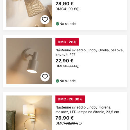
28,90 €
DMC
41,90 €
Na sklade
DMC -28%
Nástenné svietidlo Lindby Ovelia, béžové,
kovové, E27
22,90 €
DMC
31,90 €
Na sklade
DMC -26,00 €
Nástenné svietidlo Lindby Florens,
mosadz, LED lampa na čítanie, 23,5 cm
76,90 €
DMC
102,90 €