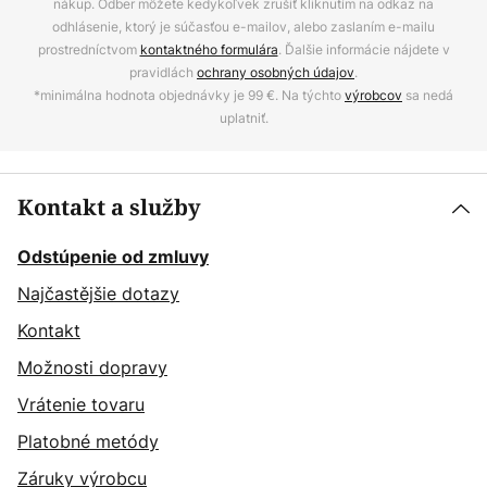
nákup. Odber môžete kedykoľvek zrušiť kliknutím na odkaz na
odhlásenie, ktorý je súčasťou e-mailov, alebo zaslaním e-mailu
prostredníctvom
kontaktného formulára
. Ďalšie informácie nájdete v
pravidlách
ochrany osobných údajov
.
*minimálna hodnota objednávky je 99 €. Na týchto
výrobcov
sa nedá
uplatniť.
Kontakt a služby
Odstúpenie od zmluvy
Najčastějšie dotazy
Kontakt
Možnosti dopravy
Vrátenie tovaru
Platobné metódy
Záruky výrobcu