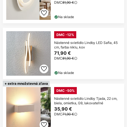
DMC
81,90 €
Na sklade
DMC -12%
Nástenné svietidlo Lindby LED Safia, 45
cm, farba niklu, kov
71,90 €
DMC
81,90 €
Na sklade
+ extra množstevná zľava
DMC -50%
Nástenné svietidlo Lindby Tjada, 22 cm,
biela, omietka, G9, lakovateľné
35,90 €
DMC
71,90 €