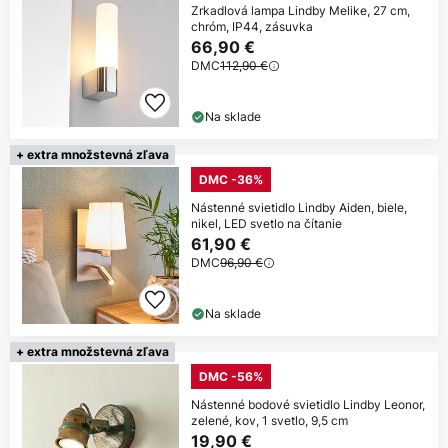
Zrkadlová lampa Lindby Melike, 27 cm,
chróm, IP44, zásuvka
66,90 €
DMC
112,90 €
Na sklade
+ extra množstevná zľava
DMC -36%
Nástenné svietidlo Lindby Aiden, biele,
nikel, LED svetlo na čítanie
61,90 €
DMC
96,90 €
Na sklade
+ extra množstevná zľava
DMC -56%
Nástenné bodové svietidlo Lindby Leonor,
zelené, kov, 1 svetlo, 9,5 cm
19,90 €