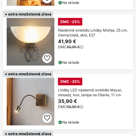
Na sklade
+ extra množstevná zľava
DMC -25%
Nástenné svietidlo Lindby Mohija, 25 cm,
čierna/zlatá, sklo, E27
41,90 €
DMC
55,90 €
Na sklade
+ extra množstevná zľava
DMC -35%
Lindby LED nástenné svietidlo Mayar,
mosadz, kov, lampa na čítanie, 11 cm
35,90 €
DMC
55,90 €
Na sklade
+ extra množstevná zľava