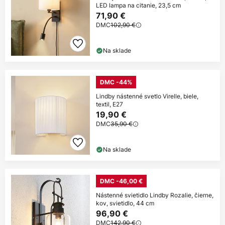
LED lampa na citanie, 23,5 cm
71,90 €
DMC
102,90 €
Na sklade
DMC -44%
Lindby nástenné svetlo Virelle, biele,
textil, E27
19,90 €
DMC
35,90 €
Na sklade
DMC -46,00 €
Nástenné svietidlo Lindby Rozalie, čierne,
kov, svietidlo, 44 cm
96,90 €
DMC
142,90 €