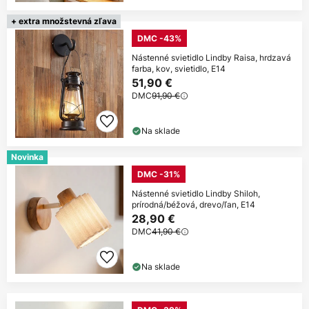
+ extra množstevná zľava
DMC -43%
Nástenné svietidlo Lindby Raisa, hrdzavá
farba, kov, svietidlo, E14
51,90 €
DMC
91,90 €
Na sklade
Novinka
DMC -31%
Nástenné svietidlo Lindby Shiloh,
prírodná/béžová, drevo/ľan, E14
28,90 €
DMC
41,90 €
Na sklade