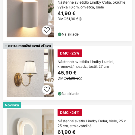
Nástenné svietidlo Lindby Colja, okrúhle,
výška 16 cm, omietka, biele
41,90 €
DMC
51,90 €
Na sklade
+ extra množstevná zľava
DMC -25%
Nástenné svietidlo Lindby Lumiel,
krémová/mosadz, textil, 27 cm
45,90 €
DMC
61,90 €
Na sklade
Novinka
DMC -24%
Nástenné svetlo Lindby Delar, biele, 25 x
25 cm, stmievateľné
61,90 €