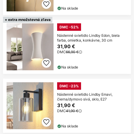
Na sklade
+ extra množstevná zľava
DMC -52%
Nástenné svietidlo Lindby Edon, biela
farba, omietka, konkávne, 30 cm
31,90 €
DMC
66,90 €
Na sklade
DMC -23%
Nástenné svietidlo Lindby Emavi,
čierna/dymovo sivá, sklo, E27
31,90 €
DMC
41,90 €
Na sklade