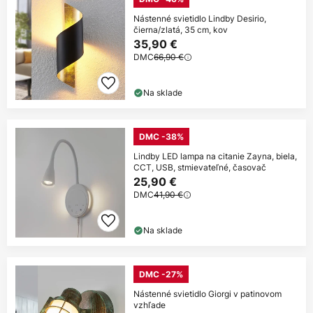
Nástenné svietidlo Lindby Desirio,
čierna/zlatá, 35 cm, kov
35,90 €
DMC
66,90 €
Na sklade
DMC -38%
Lindby LED lampa na citanie Zayna, biela,
CCT, USB, stmievateľné, časovač
25,90 €
DMC
41,90 €
Na sklade
DMC -27%
Nástenné svietidlo Giorgi v patinovom
vzhľade