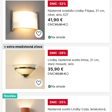
DMC -32%
Nástenné svietidlo Lindby Filippa, 31 cm,
nikel, sklo, E27
41,90 €
DMC
61,90 €
Na sklade
+ extra množstevná zľava
DMC -28%
Lindby nástenné svetlo Irimia, 31 cm,
starý mosadz, sklo
35,90 €
DMC
49,90 €
Na sklade
Novinka
DMC -25%
Nástenné svetlo Lindby Colja, terakotová,