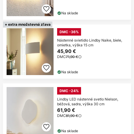
Na sklade
+ extra množstevná zľava
DMC -36%
Nástenné svietidlo Lindby Naike, biele,
omietka, výška 15 cm
45,90 €
DMC
71,90 €
Na sklade
DMC -24%
Lindby LED nástenné svetlo Nielson,
béžová, sadra, výška 30 cm
61,90 €
DMC
81,90 €
Na sklade