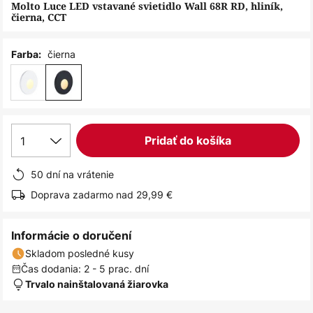
obrázkov
Molto Luce LED vstavané svietidlo Wall 68R RD, hliník,
čierna, CCT
čierna
Farba:
1
Pridať do košíka
50 dní na vrátenie
Doprava zadarmo nad 29,99 €
Informácie o doručení
Skladom posledné kusy
Čas dodania: 2 - 5 prac. dní
Trvalo nainštalovaná žiarovka