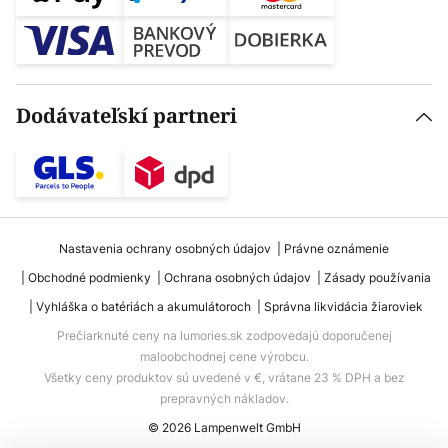
Dodávateľskí partneri
Nastavenia ochrany osobných údajov
Právne oznámenie
Obchodné podmienky
Ochrana osobných údajov
Zásady používania
Vyhláška o batériách a akumulátoroch
Správna likvidácia žiaroviek
Prečiarknuté ceny na lumories.sk zodpovedajú doporučenej
maloobchodnej cene výrobcu.
Všetky ceny produktov sú uvedené v €, vrátane 23 % DPH a bez
prepravných nákladov.
© 2026 Lampenwelt GmbH