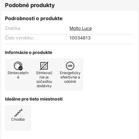
Podobné produkty
Podrobnosti o produkte
Značka
Molto Luce
Číslo výrobku:
10034813
Informácie o produkte
Stmievateľn
Stmievač
Energeticky
é
nie je
efektívne a
súčasťou
odolné
dodávky
Ideálne pre tieto miestnosti
Chodba