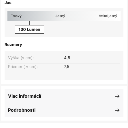
Jas
Tmavý
Jasný
Veľmi jasný
130 Lumen
Rozmery
Výška (v cm):
4,5
Priemer ( v cm):
7,5
Viac informácií
Podrobnosti