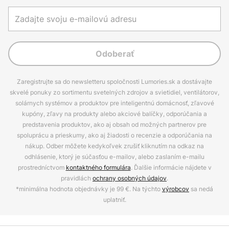
Odoberať
Zaregistrujte sa do newsletteru spoločnosti Lumories.sk a dostávajte
skvelé ponuky zo sortimentu svetelných zdrojov a svietidiel, ventilátorov,
solárnych systémov a produktov pre inteligentnú domácnosť, zľavové
kupóny, zľavy na produkty alebo akciové balíčky, odporúčania a
predstavenia produktov, ako aj obsah od možných partnerov pre
spoluprácu a prieskumy, ako aj žiadosti o recenzie a odporúčania na
nákup. Odber môžete kedykoľvek zrušiť kliknutím na odkaz na
odhlásenie, ktorý je súčasťou e-mailov, alebo zaslaním e-mailu
prostredníctvom
kontaktného formulára
. Ďalšie informácie nájdete v
pravidlách
ochrany osobných údajov
.
*minimálna hodnota objednávky je 99 €. Na týchto
výrobcov
sa nedá
uplatniť.