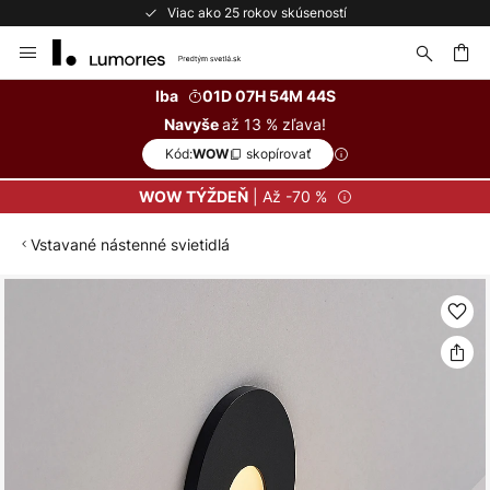
Viac ako 25 rokov skúseností
Skip
to
Content
ať
Iba
01D 07H 54M 43S
až 13 % zľava!
Navyše
Kód:
skopírovať
WOW
| Až -70 %
WOW TÝŽDEŇ
Vstavané nástenné svietidlá
Preskočiť
na
koniec
galérie
obrázkov