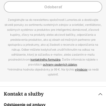
Odoberať
Zaregistrujte sa do newsletteru spoločnosti Lumories.sk a dostávajte
skvelé ponuky zo sortimentu svetelných zdrojov a svietidiel, ventilátorov,
solárnych systémov a produktov pre inteligentnú domácnosť, zľavové
kupóny, zľavy na produkty alebo akciové balíčky, odporúčania a
predstavenia produktov, ako aj obsah od možných partnerov pre
spoluprácu a prieskumy, ako aj žiadosti o recenzie a odporúčania na
nákup. Odber môžete kedykoľvek zrušiť kliknutím na odkaz na
odhlásenie, ktorý je súčasťou e-mailov, alebo zaslaním e-mailu
prostredníctvom
kontaktného formulára
. Ďalšie informácie nájdete v
pravidlách
ochrany osobných údajov
.
*minimálna hodnota objednávky je 99 €. Na týchto
výrobcov
sa nedá
uplatniť.
Kontakt a služby
Odstúpenie od zmluvy