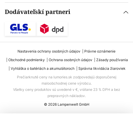
Dodávateľskí partneri
Nastavenia ochrany osobných údajov
Právne oznámenie
Obchodné podmienky
Ochrana osobných údajov
Zásady používania
Vyhláška o batériách a akumulátoroch
Správna likvidácia žiaroviek
Prečiarknuté ceny na lumories.sk zodpovedajú doporučenej
maloobchodnej cene výrobcu.
Všetky ceny produktov sú uvedené v €, vrátane 23 % DPH a bez
prepravných nákladov.
© 2026 Lampenwelt GmbH
Pridať do košíka