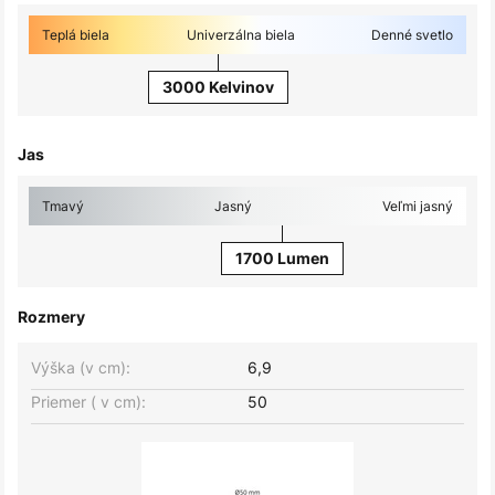
Teplá biela
Univerzálna biela
Denné svetlo
3000 Kelvinov
Jas
Tmavý
Jasný
Veľmi jasný
1700 Lumen
Rozmery
Výška (v cm):
6,9
Priemer ( v cm):
50