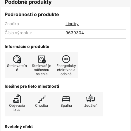
Podobné produkty
Podrobnosti o produkte
Značka
Lindby
Číslo výrobku:
9639304
Informácie o produkte
Stmievateľn
Stmievač je
Energeticky
é
súčasťou
efektívne a
balenia
odolné
Ideálne pre tieto miestnosti
Obývacia
Chodba
Spálňa
Jedáleň
izba
Svetelný efekt