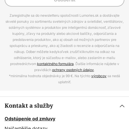
Zaregistrujte sa do newsletteru spoločnosti Lumories.sk a dostávajte
skvelé ponuky zo sortimentu svetelných zdrojov a svietidiel, ventilátorov,
solárnych systémov a produktov pre inteligentnú domácnosť, zľavové
kupóny, zľavy na produkty alebo akciové balíčky, odporúčania a
predstavenia produktov, ako aj obsah od možných partnerov pre
spoluprácu a prieskumy, ako aj žiadosti o recenzie a odporúčania na
nákup. Odber môžete kedykoľvek zrušiť kliknutím na odkaz na
odhlásenie, ktorý je súčasťou e-mailov, alebo zaslaním e-mailu
prostredníctvom
kontaktného formulára
. Ďalšie informácie nájdete v
pravidlách
ochrany osobných údajov
.
*minimálna hodnota objednávky je 99 €. Na týchto
výrobcov
sa nedá
uplatniť.
Kontakt a služby
Odstúpenie od zmluvy
Najčastějšie dotazy