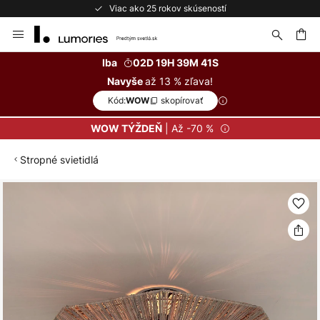
Viac ako 25 rokov skúseností
Skip
to
Content
ať
Iba
02D 19H 39M 40S
až 13 % zľava!
Navyše
Kód:
skopírovať
WOW
| Až -70 %
WOW TÝŽDEŇ
Stropné svietidlá
Preskočiť
na
koniec
galérie
obrázkov