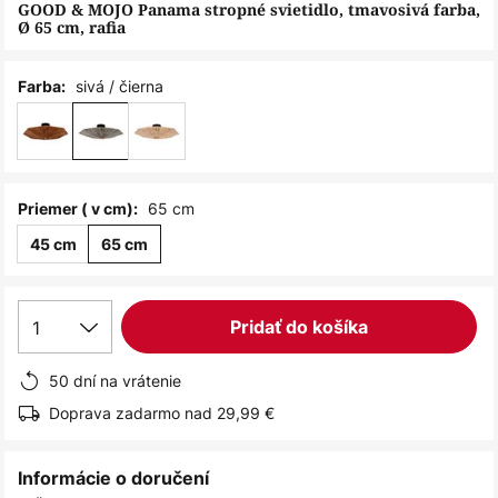
obrázkov
GOOD & MOJO Panama stropné svietidlo, tmavosivá farba,
Ø 65 cm, rafia
sivá / čierna
Farba:
65 cm
Priemer ( v cm):
45 cm
65 cm
1
Pridať do košíka
50 dní na vrátenie
Doprava zadarmo nad 29,99 €
Informácie o doručení