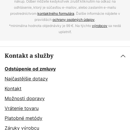
nákup. Odber môžete kedykoľvek zrušiť kliknutím na odkaz na
odhlásenie, ktorý je súčasťou e-mailov, alebo zaslaním e-mailu
prostredníctvom
kontaktného formulára
. Ďalšie informácie nájdete v
pravidlách
ochrany osobných údajov
.
*minimálna hodnota objednávky je 99 €. Na týchto
výrobcov
sa nedá
uplatniť.
Kontakt a služby
Odstúpenie od zmluvy
Najčastějšie dotazy
Kontakt
Možnosti dopravy
Vrátenie tovaru
Platobné metódy
Záruky výrobcu