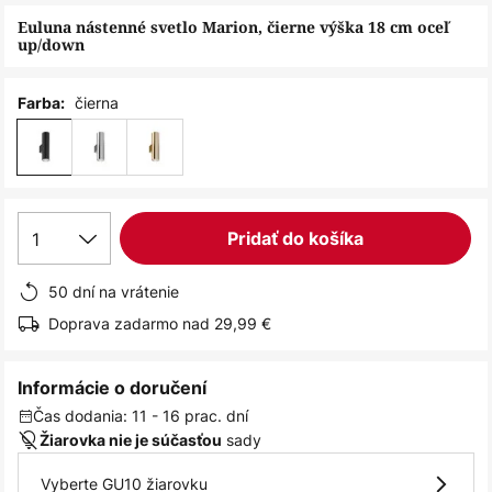
obrázkov
Euluna nástenné svetlo Marion, čierne výška 18 cm oceľ
up/down
čierna
Farba:
1
Pridať do košíka
50 dní na vrátenie
Doprava zadarmo nad 29,99 €
Informácie o doručení
Čas dodania: 11 - 16 prac. dní
sady
Žiarovka nie je súčasťou
Vyberte GU10 žiarovku