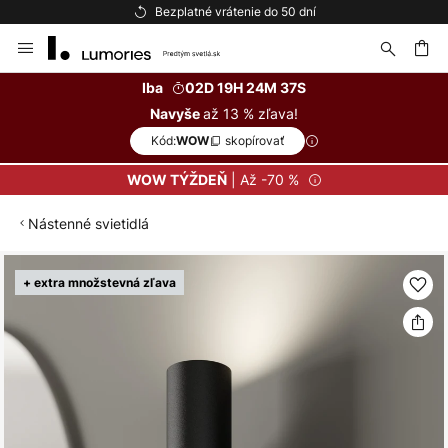
Bezplatné vrátenie do 50 dní
Skip
to
Content
ať
Iba
02D 19H 24M 36S
až 13 % zľava!
Navyše
Kód:
skopírovať
WOW
| Až -70 %
WOW TÝŽDEŇ
Nástenné svietidlá
Preskočiť
+ extra množstevná zľava
na
koniec
galérie
obrázkov