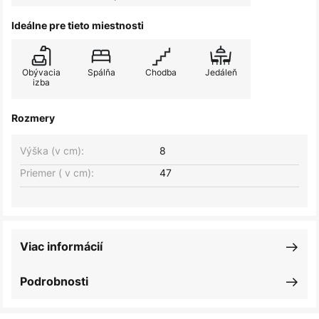
Ideálne pre tieto miestnosti
Obývacia
Spálňa
Chodba
Jedáleň
izba
Rozmery
Výška (v cm):
8
Priemer ( v cm):
47
Viac informácií
Podrobnosti