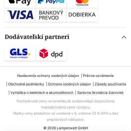
Dodávateľskí partneri
Nastavenia ochrany osobných údajov
Právne oznámenie
Obchodné podmienky
Ochrana osobných údajov
Zásady používania
Vyhláška o batériách a akumulátoroch
Správna likvidácia žiaroviek
Prečiarknuté ceny na lumories.sk zodpovedajú doporučenej
maloobchodnej cene výrobcu.
Všetky ceny produktov sú uvedené v €, vrátane 23 % DPH a bez
prepravných nákladov.
© 2026 Lampenwelt GmbH