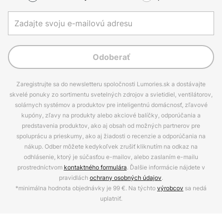
Odoberať
Zaregistrujte sa do newsletteru spoločnosti Lumories.sk a dostávajte
skvelé ponuky zo sortimentu svetelných zdrojov a svietidiel, ventilátorov,
solárnych systémov a produktov pre inteligentnú domácnosť, zľavové
kupóny, zľavy na produkty alebo akciové balíčky, odporúčania a
predstavenia produktov, ako aj obsah od možných partnerov pre
spoluprácu a prieskumy, ako aj žiadosti o recenzie a odporúčania na
nákup. Odber môžete kedykoľvek zrušiť kliknutím na odkaz na
odhlásenie, ktorý je súčasťou e-mailov, alebo zaslaním e-mailu
prostredníctvom
kontaktného formulára
. Ďalšie informácie nájdete v
pravidlách
ochrany osobných údajov
.
*minimálna hodnota objednávky je 99 €. Na týchto
výrobcov
sa nedá
uplatniť.