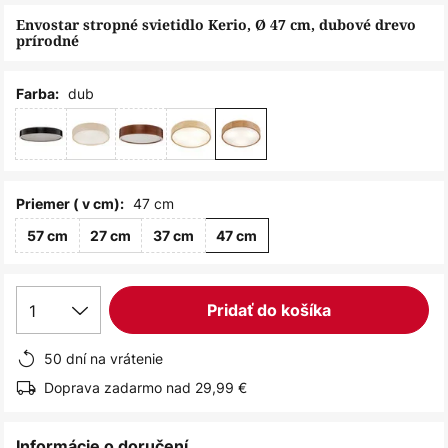
obrázkov
Envostar stropné svietidlo Kerio, Ø 47 cm, dubové drevo
prírodné
dub
Farba:
47 cm
Priemer ( v cm):
57 cm
27 cm
37 cm
47 cm
1
Pridať do košíka
50 dní na vrátenie
Doprava zadarmo nad 29,99 €
Informácie o doručení