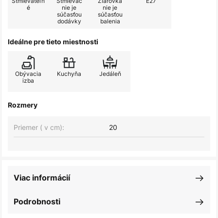
Stmievateľn
Stmievač
Žiarovka
E27
é
nie je
nie je
súčasťou
súčasťou
dodávky
balenia
Ideálne pre tieto miestnosti
Obývacia
Kuchyňa
Jedáleň
izba
Rozmery
Priemer ( v cm):
20
Viac informácií
Podrobnosti