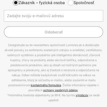
Zákazník – fyzická osoba
Spoločnosť
Odoberať
Zaregistrujte sa do newsletteru spoločnosti Lumories.sk a dostávajte
skvelé ponuky zo sortimentu svetelných zdrojov a svietidiel, ventilátorov,
solárnych systémov a produktov pre inteligentnú domácnosť, zľavové
kupóny, zľavy na produkty alebo akciové balíčky, odporúčania a
predstavenia produktov, ako aj obsah od možných partnerov pre
spoluprácu a prieskumy, ako aj žiadosti o recenzie a odporúčania na
nákup. Odber môžete kedykoľvek zrušiť kliknutím na odkaz na
odhlásenie, ktorý je súčasťou e-mailov, alebo zaslaním e-mailu
prostredníctvom
kontaktného formulára
. Ďalšie informácie nájdete v
pravidlách
ochrany osobných údajov
.
*minimálna hodnota objednávky je 99 €. Na týchto
výrobcov
sa nedá
uplatniť.