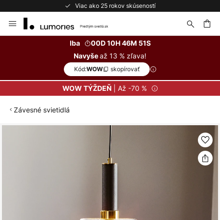
Viac ako 25 rokov skúseností
Skip
to
Content
ať
Iba
00D 10H 46M 51S
až 13 % zľava!
Navyše
Kód:
skopírovať
WOW
| Až -70 %
WOW TÝŽDEŇ
Závesné svietidlá
Preskočiť
na
koniec
galérie
obrázkov