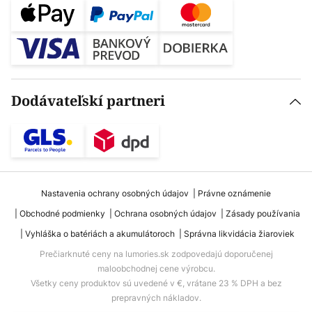
Dodávateľskí partneri
Nastavenia ochrany osobných údajov
Právne oznámenie
Obchodné podmienky
Ochrana osobných údajov
Zásady používania
Vyhláška o batériách a akumulátoroch
Správna likvidácia žiaroviek
Prečiarknuté ceny na lumories.sk zodpovedajú doporučenej
maloobchodnej cene výrobcu.
Všetky ceny produktov sú uvedené v €, vrátane 23 % DPH a bez
prepravných nákladov.