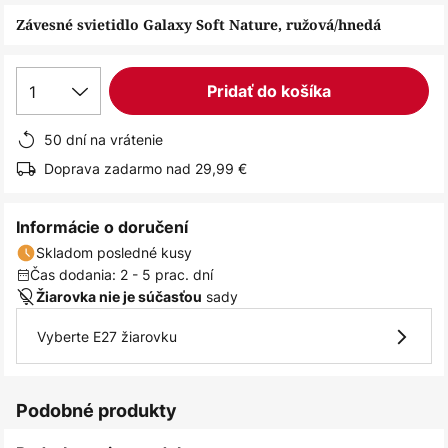
obrázkov
Závesné svietidlo Galaxy Soft Nature, ružová/hnedá
1
Pridať do košíka
50 dní na vrátenie
Doprava zadarmo nad 29,99 €
Informácie o doručení
Skladom posledné kusy
Čas dodania: 2 - 5 prac. dní
sady
Žiarovka nie je súčasťou
Vyberte E27 žiarovku
Podobné produkty