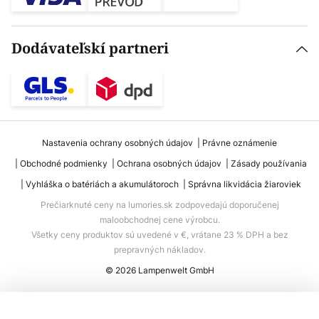
Dodávateľskí partneri
Nastavenia ochrany osobných údajov
Právne oznámenie
Obchodné podmienky
Ochrana osobných údajov
Zásady používania
Vyhláška o batériách a akumulátoroch
Správna likvidácia žiaroviek
Prečiarknuté ceny na lumories.sk zodpovedajú doporučenej
maloobchodnej cene výrobcu.
Všetky ceny produktov sú uvedené v €, vrátane 23 % DPH a bez
prepravných nákladov.
© 2026 Lampenwelt GmbH
Pridať do košíka