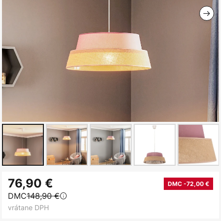
Preskočiť
76,90 €
na
DMC -72,00 €
DMC
148,90 €
začiatok
vrátane DPH
galérie