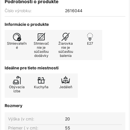
Podrobnosti o produkte
Číslo výrobku:
2616044
Informácie o produkte
Stmievateľn
Stmievač
Žiarovka
E27
é
nie je
nie je
súčasťou
súčasťou
dodávky
balenia
Ideálne pre tieto miestnosti
Obývacia
Kuchyňa
Jedáleň
izba
Rozmery
Výška (v cm):
20
Priemer ( v cm):
55