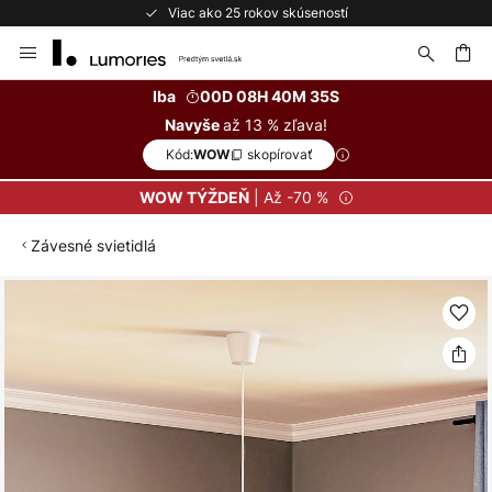
skúseností
Bezplatné vrátenie do 50
Skip
to
Content
ať
Iba
00D 08H 40M 34S
až 13 % zľava!
Navyše
Kód:
skopírovať
WOW
| Až -70 %
WOW TÝŽDEŇ
Závesné svietidlá
Preskočiť
na
koniec
galérie
obrázkov