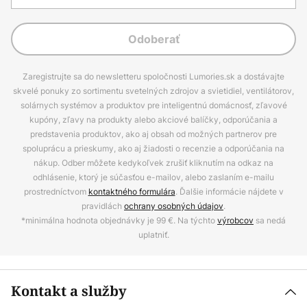
Odoberať
Zaregistrujte sa do newsletteru spoločnosti Lumories.sk a dostávajte
skvelé ponuky zo sortimentu svetelných zdrojov a svietidiel, ventilátorov,
solárnych systémov a produktov pre inteligentnú domácnosť, zľavové
kupóny, zľavy na produkty alebo akciové balíčky, odporúčania a
predstavenia produktov, ako aj obsah od možných partnerov pre
spoluprácu a prieskumy, ako aj žiadosti o recenzie a odporúčania na
nákup. Odber môžete kedykoľvek zrušiť kliknutím na odkaz na
odhlásenie, ktorý je súčasťou e-mailov, alebo zaslaním e-mailu
prostredníctvom
kontaktného formulára
. Ďalšie informácie nájdete v
pravidlách
ochrany osobných údajov
.
*minimálna hodnota objednávky je 99 €. Na týchto
výrobcov
sa nedá
uplatniť.
Kontakt a služby