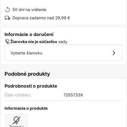
obrázkov
50 dní na vrátenie
Doprava zadarmo nad 29,99 €
Informácie o doručení
sady
Žiarovka nie je súčasťou
Vyberte žiarovku
Podobné produkty
Podrobnosti o produkte
Číslo výrobku:
7255733X
Informácie o produkte
Žiarovka