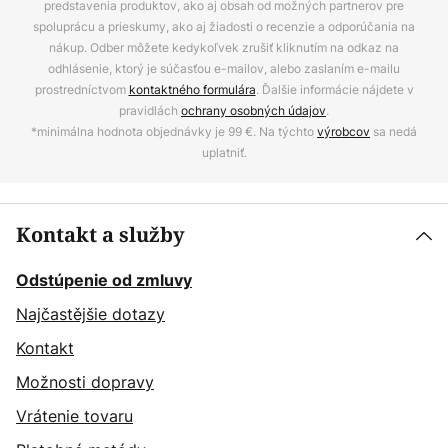
predstavenia produktov, ako aj obsah od možných partnerov pre
spoluprácu a prieskumy, ako aj žiadosti o recenzie a odporúčania na
nákup. Odber môžete kedykoľvek zrušiť kliknutím na odkaz na
odhlásenie, ktorý je súčasťou e-mailov, alebo zaslaním e-mailu
prostredníctvom
kontaktného formulára
. Ďalšie informácie nájdete v
pravidlách
ochrany osobných údajov
.
*minimálna hodnota objednávky je 99 €. Na týchto
výrobcov
sa nedá
uplatniť.
Kontakt a služby
Odstúpenie od zmluvy
Najčastějšie dotazy
Kontakt
Možnosti dopravy
Vrátenie tovaru