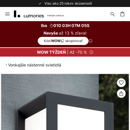
Viac ako 25 rokov skúseností
Skip
to
Content
ať
Iba
01D 03H 07M 05S
až 13 % zľava!
Navyše
Kód:
skopírovať
WOW
| Až -70 %
WOW TÝŽDEŇ
Vonkajšie nástenné svietidlá
Preskočiť
na
koniec
galérie
obrázkov