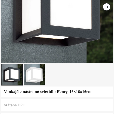
Preskočiť
Vonkajšie nástenné svietidlo Henry, 16x16x16cm
na
začiatok
vrátane DPH
galérie