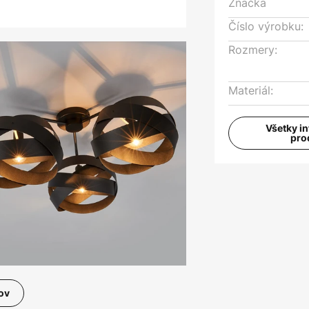
Značka
Číslo výrobku:
Rozmery:
Materiál:
Všetky i
pro
ov