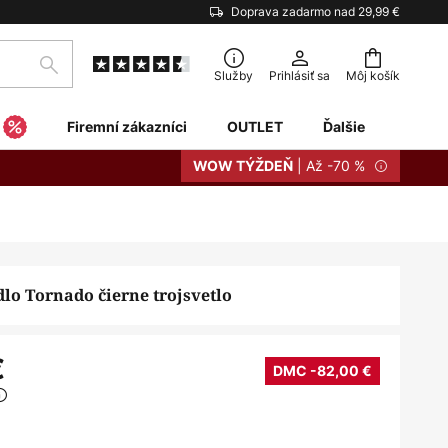
Doprava zadarmo nad 29,99 €
Hľadať
Služby
Prihlásiť sa
Môj košík
Firemní zákazníci
OUTLET
Ďalšie
| Až -70 %
WOW TÝŽDEŇ
dlo Tornado čierne trojsvetlo
€
DMC -82,00 €