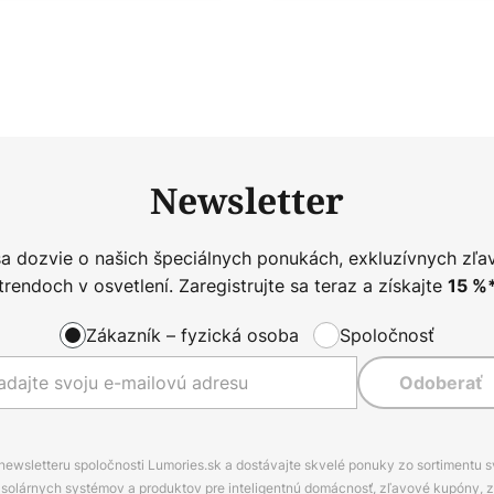
Newsletter
sa dozvie o našich špeciálnych ponukách, exkluzívnych zľa
trendoch v osvetlení. Zaregistrujte sa teraz a získajte
15
%
Zákazník – fyzická osoba
Spoločnosť
Odoberať
 newsletteru spoločnosti Lumories.sk a dostávajte skvelé ponuky zo sortimentu 
ov, solárnych systémov a produktov pre inteligentnú domácnosť, zľavové kupóny, 