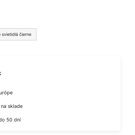
 svietidlá čierne
k
Európe
na sklade
do 50 dní