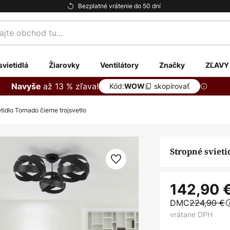
Bezplatné vrátenie do 50 dní
te
svietidlá
Žiarovky
Ventilátory
Značky
ZĽAVY
až 13 % zľava!
Navyše
Kód:
skopírovať
WOW
tidlo Tornado čierne trojsvetlo
Stropné svieti
142,90 
DMC
224,90 €
vrátane DPH