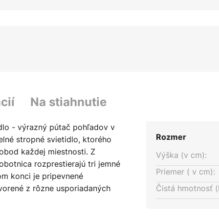
cií
Na stiahnutie
idlo - výrazný pútač pohľadov v
Rozmer
elné stropné svietidlo, ktorého
dobod každej miestnosti. Z
Výška (v cm):
obotnica rozprestierajú tri jemné
Priemer ( v cm):
om konci je pripevnené
ytvorené z rôzne usporiadaných
Čistá hmotnosť (
svietidlu osobitý vzhľad.
dnými svetelnými zdrojmi, možno