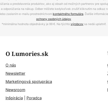
rúčania a predstavenia produktov, ako aj obsah od možných partnerov pre spolu
ie a odporúčania na nákup. Odber môžete kedykoľvek zrušiť kliknutím na odkaz na
alebo zaslaním e-mailu prostredníctvom
kontaktného formulára
. Ďalšie informáci
ochrany osobných údajov
.
*minimálna hodnota objednávky je 99 €. Na týchto
výrobcov
sa nedá uplatniť.
O Lumories.sk
O nás
Newsletter
Marketingová spolupráca
Newsroom
Inšpirácia
|
Poradca