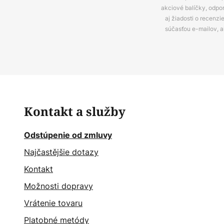
akciové balíčky, odpo
aj žiadosti o recenz
súčasťou e-mailov, 
Kontakt a služby
Odstúpenie od zmluvy
Najčastějšie dotazy
Kontakt
Možnosti dopravy
Vrátenie tovaru
Platobné metódy