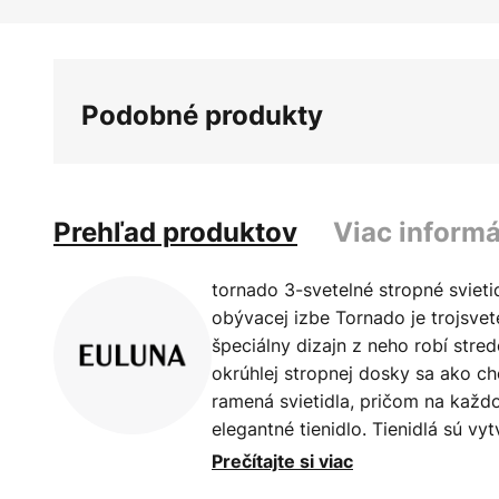
Preskočiť
na
začiatok
galérie
Podobné produkty
obrázkov
Prehľad produktov
Viac informá
tornado 3-svetelné stropné sviet
obývacej izbe Tornado je trojsvet
špeciálny dizajn z neho robí stre
okrúhlej stropnej dosky sa ako ch
ramená svietidla, pričom na každ
elegantné tienidlo. Tienidlá sú v
kovových pásikov, ktoré dodávajú 
Prečítajte si viac
Svietidlo Tornado, vybavené vho