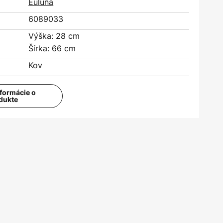
Euluna
6089033
Výška: 28 cm
Šírka: 66 cm
Kov
nformácie o
dukte