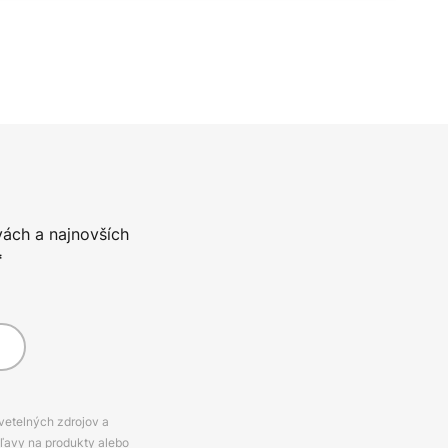
vách a najnovších
*
svetelných zdrojov a
zľavy na produkty alebo