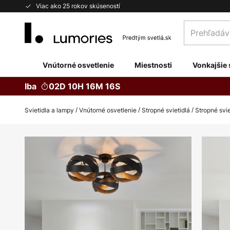
Skip
Viac ako 25 rokov skúseností
to
Prehľadávaj
Content
obchod
tu...
Vnútorné osvetlenie
Miestnosti
Vonkajšie 
Iba
02D 10H 16M 15S
Svietidla a lampy
Vnútorné osvetlenie
Stropné svietidlá
Stropné svie
Preskočiť
na
koniec
galérie
obrázkov