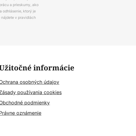
prácu a prieskumy, ako
 odhlásenie, ktorý je
e nájdete v pravidlách
Užitočné informácie
Ochrana osobných údajov
Zásady používania cookies
Obchodné podmienky
Právne oznámenie