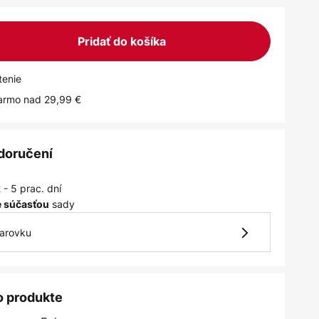
Pridať do košíka
tenie
armo nad 29,99 €
 doručení
 - 5 prac. dní
sady
je súčasťou
iarovku
o produkte