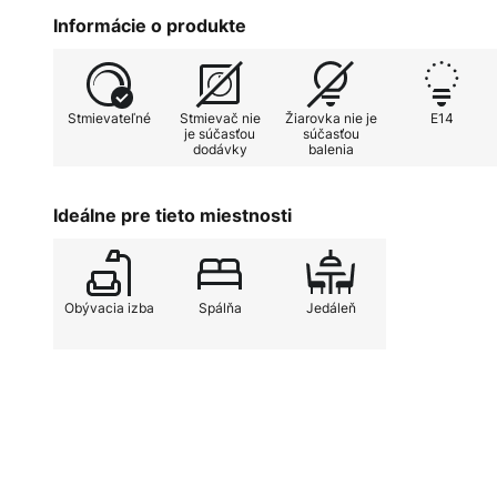
stmievať aj prostredníctvom domá
Informácie o produkte
Stmievateľné
Stmievač nie
Žiarovka nie je
E14
je súčasťou
súčasťou
dodávky
balenia
Ideálne pre tieto miestnosti
Obývacia izba
Spálňa
Jedáleň