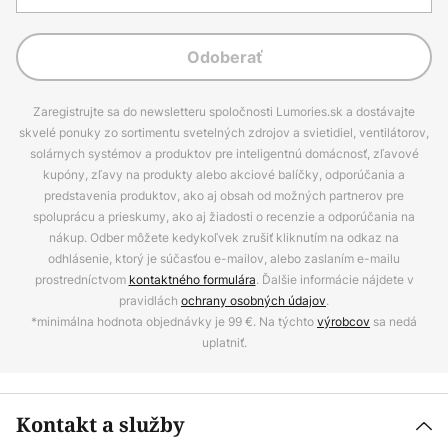
Odoberať
Zaregistrujte sa do newsletteru spoločnosti Lumories.sk a dostávajte
skvelé ponuky zo sortimentu svetelných zdrojov a svietidiel, ventilátorov,
solárnych systémov a produktov pre inteligentnú domácnosť, zľavové
kupóny, zľavy na produkty alebo akciové balíčky, odporúčania a
predstavenia produktov, ako aj obsah od možných partnerov pre
spoluprácu a prieskumy, ako aj žiadosti o recenzie a odporúčania na
nákup. Odber môžete kedykoľvek zrušiť kliknutím na odkaz na
odhlásenie, ktorý je súčasťou e-mailov, alebo zaslaním e-mailu
prostredníctvom
kontaktného formulára
. Ďalšie informácie nájdete v
pravidlách
ochrany osobných údajov
.
*minimálna hodnota objednávky je 99 €. Na týchto
výrobcov
sa nedá
uplatniť.
Kontakt a služby