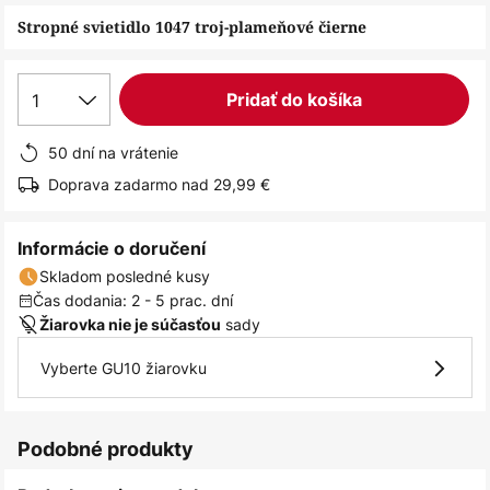
obrázkov
Stropné svietidlo 1047 troj-plameňové čierne
1
Pridať do košíka
50 dní na vrátenie
Doprava zadarmo nad 29,99 €
Informácie o doručení
Skladom posledné kusy
Čas dodania: 2 - 5 prac. dní
sady
Žiarovka nie je súčasťou
Vyberte GU10 žiarovku
Podobné produkty