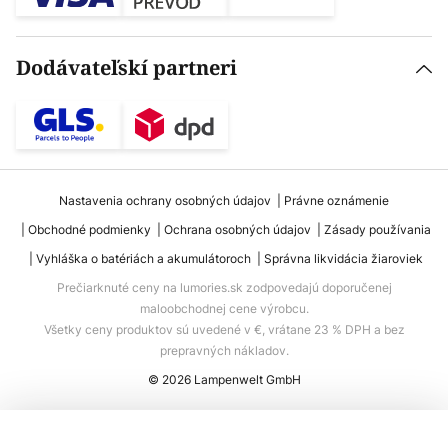
Dodávateľskí partneri
Nastavenia ochrany osobných údajov
Právne oznámenie
Obchodné podmienky
Ochrana osobných údajov
Zásady používania
Vyhláška o batériách a akumulátoroch
Správna likvidácia žiaroviek
Prečiarknuté ceny na lumories.sk zodpovedajú doporučenej
maloobchodnej cene výrobcu.
Všetky ceny produktov sú uvedené v €, vrátane 23 % DPH a bez
prepravných nákladov.
© 2026 Lampenwelt GmbH
Pridať do košíka