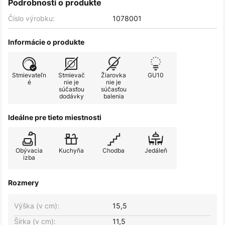
Podrobnosti o produkte
Číslo výrobku:
1078001
Informácie o produkte
Stmievateľn
Stmievač
Žiarovka
GU10
é
nie je
nie je
súčasťou
súčasťou
dodávky
balenia
Ideálne pre tieto miestnosti
Obývacia
Kuchyňa
Chodba
Jedáleň
izba
Rozmery
Výška (v cm):
15,5
Šírka (v cm):
11,5