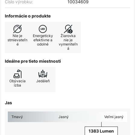
Číslo výrobku:
10034609
Informácie o produkte
Nie je
Energeticky
Žiarovka
stmievateľn
efektívne a
nie je
é
odolné
vymeniteľn
á
Ideálne pre tieto miestnosti
Obývacia
Jedáleň
izba
Jas
Tmavý
Jasný
Veľmi jasný
1383 Lumen