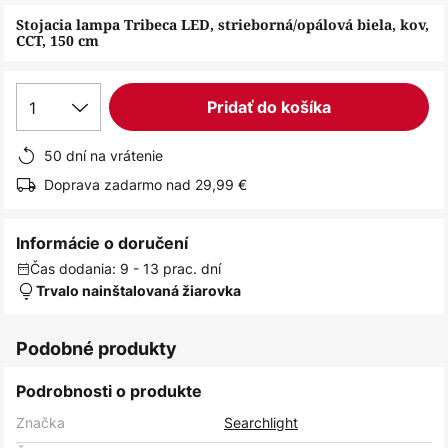
obrázkov
Stojacia lampa Tribeca LED, strieborná/opálová biela, kov,
CCT, 150 cm
1
Pridať do košíka
50 dní na vrátenie
Doprava zadarmo nad 29,99 €
Informácie o doručení
Čas dodania: 9 - 13 prac. dní
Trvalo nainštalovaná žiarovka
Podobné produkty
Podrobnosti o produkte
Značka
Searchlight