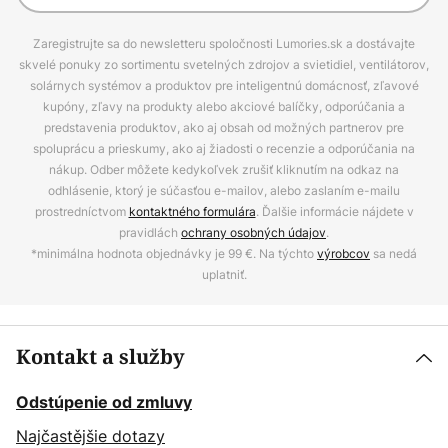
Zaregistrujte sa do newsletteru spoločnosti Lumories.sk a dostávajte
skvelé ponuky zo sortimentu svetelných zdrojov a svietidiel, ventilátorov,
solárnych systémov a produktov pre inteligentnú domácnosť, zľavové
kupóny, zľavy na produkty alebo akciové balíčky, odporúčania a
predstavenia produktov, ako aj obsah od možných partnerov pre
spoluprácu a prieskumy, ako aj žiadosti o recenzie a odporúčania na
nákup. Odber môžete kedykoľvek zrušiť kliknutím na odkaz na
odhlásenie, ktorý je súčasťou e-mailov, alebo zaslaním e-mailu
prostredníctvom
kontaktného formulára
. Ďalšie informácie nájdete v
pravidlách
ochrany osobných údajov
.
*minimálna hodnota objednávky je 99 €. Na týchto
výrobcov
sa nedá
uplatniť.
Kontakt a služby
Odstúpenie od zmluvy
Najčastějšie dotazy