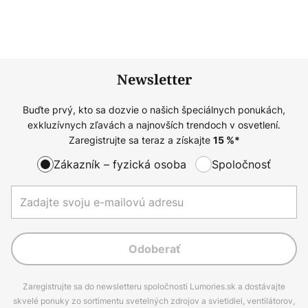
Newsletter
Buďte prvý, kto sa dozvie o našich špeciálnych ponukách,
exkluzívnych zľavách a najnovších trendoch v osvetlení.
Zaregistrujte sa teraz a získajte
15
%*
Zákazník – fyzická osoba
Spoločnosť
Odoberať
Zaregistrujte sa do newsletteru spoločnosti Lumories.sk a dostávajte
skvelé ponuky zo sortimentu svetelných zdrojov a svietidiel, ventilátorov,