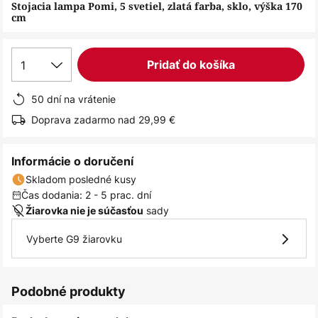
obrázkov
Stojacia lampa Pomi, 5 svetiel, zlatá farba, sklo, výška 170
cm
1
Pridať do košíka
50 dní na vrátenie
Doprava zadarmo nad 29,99 €
Informácie o doručení
Skladom posledné kusy
Čas dodania: 2 - 5 prac. dní
sady
Žiarovka nie je súčasťou
Vyberte G9 žiarovku
Podobné produkty