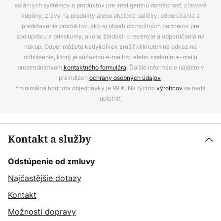
solárnych systémov a produktov pre inteligentnú domácnosť, zľavové
kupóny, zľavy na produkty alebo akciové balíčky, odporúčania a
predstavenia produktov, ako aj obsah od možných partnerov pre
spoluprácu a prieskumy, ako aj žiadosti o recenzie a odporúčania na
nákup. Odber môžete kedykoľvek zrušiť kliknutím na odkaz na
odhlásenie, ktorý je súčasťou e-mailov, alebo zaslaním e-mailu
prostredníctvom
kontaktného formulára
. Ďalšie informácie nájdete v
pravidlách
ochrany osobných údajov
.
*minimálna hodnota objednávky je 99 €. Na týchto
výrobcov
sa nedá
uplatniť.
Kontakt a služby
Odstúpenie od zmluvy
Najčastějšie dotazy
Kontakt
Možnosti dopravy