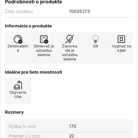
Podrobnosti o produkte
Číslo výrobku:
10035273
Informácie o produkte
Stmievateľn
Stmievač je
Žiarovka
G9
Vypínač na
é
súčasťou
nie je
kábli
balenia
súčasťou
balenia
Ideálne pre tieto miestnosti
Obývacia
izba
Rozmery
Výška (v cm):
170
Priemer ( v cm):
20