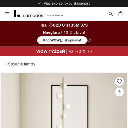
Viac ako 25 rokov skúseností
Skip
to
Content
ať
Iba
02D 01H 35M 37S
až 13 % zľava!
Navyše
Kód:
skopírovať
WOW
| Až -70 %
WOW TÝŽDEŇ
Stojacie lampy
Preskočiť
na
koniec
galérie
obrázkov