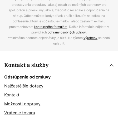
predstavenia produktov, ako aj obsah od možných partnerov pre
spoluprácu a prieskumy, ako aj žiadosti o recenzie a odporúčania na
nákup. Odber môžete kedykoľvek zrušiť kliknutím na odkaz na
odhlásenie, ktorý je súčasťou e-mailov, alebo zaslaním e-mailu
prostredníctvom
kontaktného formulára
. Ďalšie informácie nájdete v
pravidlách
ochrany osobných údajov
.
*minimálna hodnota objednávky je 99 €. Na týchto
výrobcov
sa nedá
uplatniť.
Kontakt a služby
Odstúpenie od zmluvy
Najčastějšie dotazy
Kontakt
Možnosti dopravy
Vrátenie tovaru