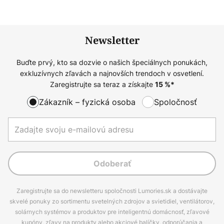
Newsletter
Buďte prvý, kto sa dozvie o našich špeciálnych ponukách,
exkluzívnych zľavách a najnovších trendoch v osvetlení.
Zaregistrujte sa teraz a získajte
15
%*
Zákazník – fyzická osoba
Spoločnosť
Odoberať
Zaregistrujte sa do newsletteru spoločnosti Lumories.sk a dostávajte
skvelé ponuky zo sortimentu svetelných zdrojov a svietidiel, ventilátorov,
solárnych systémov a produktov pre inteligentnú domácnosť, zľavové
kupóny, zľavy na produkty alebo akciové balíčky, odporúčania a