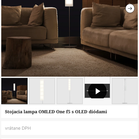
Preskočiť
Stojacia lampa OMLED One f5 s OLED diódami
na
začiatok
vrátane DPH
galérie