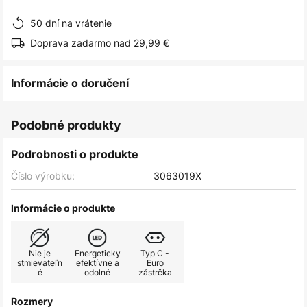
obrázkov
50 dní na vrátenie
Doprava zadarmo nad 29,99 €
Informácie o doručení
Podobné produkty
Podrobnosti o produkte
Číslo výrobku:
3063019X
Informácie o produkte
Nie je
Energeticky
Typ C -
stmievateľn
efektívne a
Euro
é
odolné
zástrčka
Rozmery