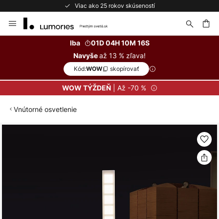
Viac ako 25 rokov skúseností
Skip
to
Content
ať
Iba
01D 04H 10M 15S
až 13 % zľava!
Navyše
Kód:
skopírovať
WOW
| Až -70 %
WOW TÝŽDEŇ
Vnútorné osvetlenie
Preskočiť
na
koniec
galérie
obrázkov