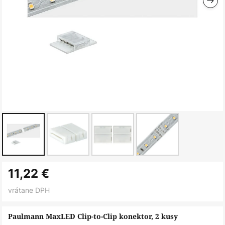
Preskočiť
11,22 €
na
začiatok
vrátane DPH
galérie
obrázkov
Paulmann MaxLED Clip-to-Clip konektor, 2 kusy