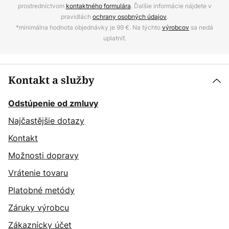
prostredníctvom
kontaktného formulára
. Ďalšie informácie nájdete v
pravidlách
ochrany osobných údajov
.
*minimálna hodnota objednávky je 99 €. Na týchto
výrobcov
sa nedá
uplatniť.
Kontakt a služby
Odstúpenie od zmluvy
Najčastějšie dotazy
Kontakt
Možnosti dopravy
Vrátenie tovaru
Platobné metódy
Záruky výrobcu
Zákaznícky účet