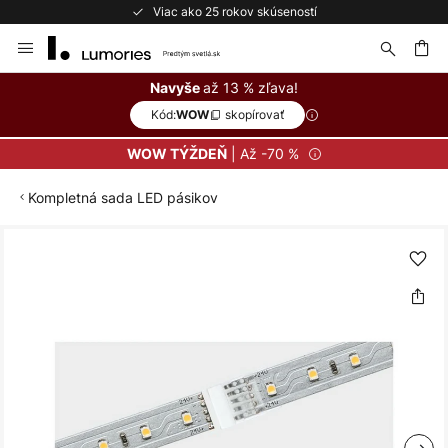
Viac ako 25 rokov skúseností
Skip
to
Content
ať
až 13 % zľava!
Navyše
Kód:
skopírovať
WOW
| Až -70 %
WOW TÝŽDEŇ
Kompletná sada LED pásikov
Preskočiť
na
koniec
galérie
obrázkov