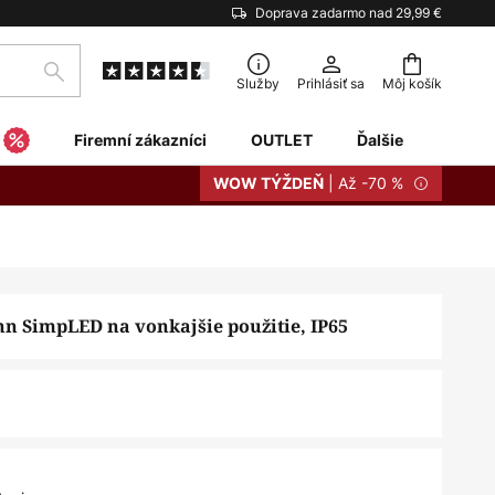
Doprava zadarmo nad 29,99 €
Hľadať
Služby
Prihlásiť sa
Môj košík
Firemní zákazníci
OUTLET
Ďalšie
| Až -70 %
WOW TÝŽDEŇ
n SimpLED na vonkajšie použitie, IP65