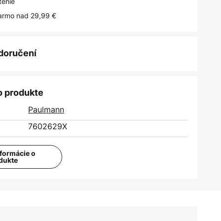
tenie
armo nad 29,99 €
 doručení
o produkte
Paulmann
7602629X
nformácie o
dukte