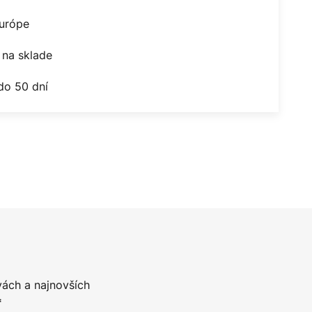
Európe
na sklade
do 50 dní
vách a najnovších
*