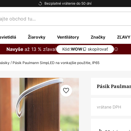
Bezplatné vrátenie do 50 dní
te
svietidlá
Žiarovky
Ventilátory
Značky
ZĽAVY
až 13 % zľava!
Navyše
Kód:
skopírovať
WOW
pásiky
Pásik Paulmann SimpLED na vonkajšie použitie, IP65
Pásik Paulman
vrátane DPH