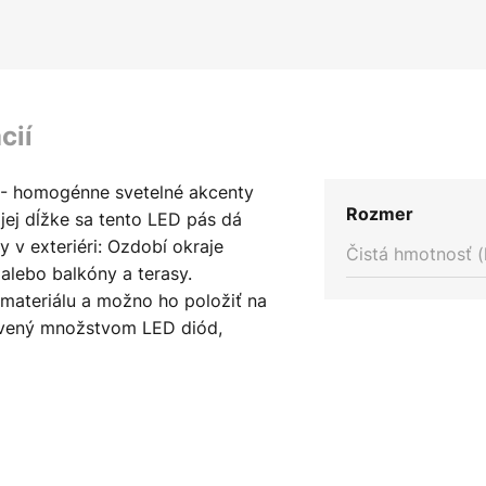
cií
 - homogénne svetelné akcenty
Rozmer
jej dĺžke sa tento LED pás dá
 v exteriéri: Ozdobí okraje
Čistá hmotnosť (
á alebo balkóny a terasy.
materiálu a možno ho položiť na
avený množstvom LED diód,
oratívne osvetlenie na pozemku.
 svetelná línia bez viditeľných
ráni LED diódy pred dotykom a
ne transformátora a sieťovej
emožno kombinovať s pásmi