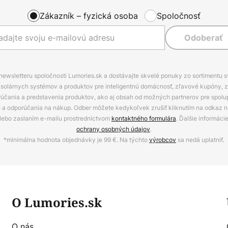
Zákazník – fyzická osoba
Spoločnosť
Odoberať
 newsletteru spoločnosti Lumories.sk a dostávajte skvelé ponuky zo sortimentu 
ov, solárnych systémov a produktov pre inteligentnú domácnosť, zľavové kupóny, 
rúčania a predstavenia produktov, ako aj obsah od možných partnerov pre spolu
ie a odporúčania na nákup. Odber môžete kedykoľvek zrušiť kliknutím na odkaz na
alebo zaslaním e-mailu prostredníctvom
kontaktného formulára
. Ďalšie informáci
ochrany osobných údajov
.
*minimálna hodnota objednávky je 99 €. Na týchto
výrobcov
sa nedá uplatniť.
O Lumories.sk
O nás