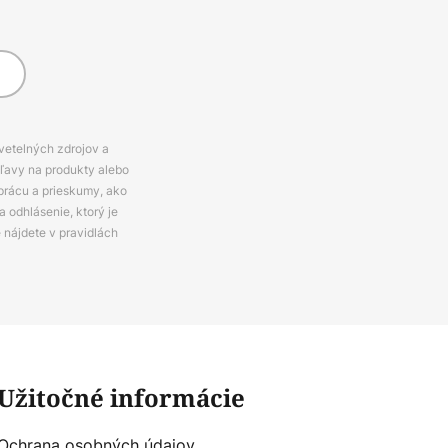
svetelných zdrojov a
zľavy na produkty alebo
prácu a prieskumy, ako
 odhlásenie, ktorý je
e nájdete v pravidlách
Užitočné informácie
Ochrana osobných údajov