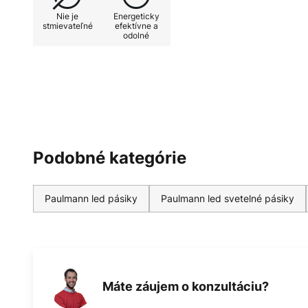
YourLED a MaxLED
Nie je
Energeticky
stmievateľné
efektívne a
odolné
Podobné kategórie
Paulmann led pásiky
Paulmann led svetelné pásiky
Máte záujem o konzultáciu?