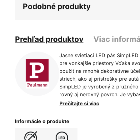
Podobné produkty
Prehľad produktov
Viac informá
Jasne svietiaci LED pás SimpLED
pre vonkajšie priestory Vďaka svo
použiť na mnohé dekoratívne účely
striech, ako aj prístrešky pre aut
SimpLED je vyrobený z pružného 
rovný aj nerovný povrch. Je vyb
ktoré zabezpečujú atraktívne dek
Prečítajte si viac
Výsledkom je rovnomerne osvetlená
LED bodov. Silikónový povlak ch
Informácie o produkte
vlhkosťou - Kompletná sada vráta
zástrčky - Nemožno predĺžiť - N