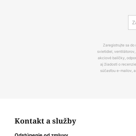
Zaregistrujte sa do
svietidiel, ventilátor
akciové balíčky, odpo
aj žiadosti o recenz
súčasťou e-mailov, 
Kontakt a služby
Odstúpenie od zmluvy