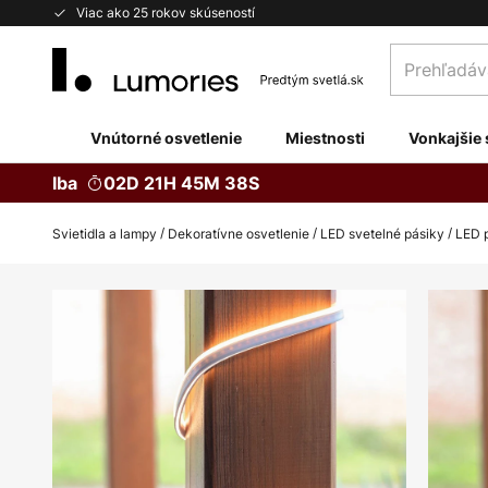
Skip
Viac ako 25 rokov skúseností
to
Prehľadávaj
Content
obchod
tu...
Vnútorné osvetlenie
Miestnosti
Vonkajšie 
Iba
02D 21H 45M 38S
Svietidla a lampy
Dekoratívne osvetlenie
LED svetelné pásiky
LED 
Preskočiť
na
koniec
galérie
obrázkov