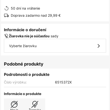
obrázkov
50 dní na vrátenie
Doprava zadarmo nad 29,99 €
Informácie o doručení
sady
Žiarovka nie je súčasťou
Vyberte žiarovku
Podobné produkty
Podrobnosti o produkte
Číslo výrobku:
6515372X
Informácie o produkte
Nie je
Žiarovka