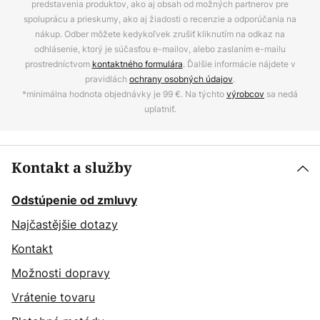
predstavenia produktov, ako aj obsah od možných partnerov pre
spoluprácu a prieskumy, ako aj žiadosti o recenzie a odporúčania na
nákup. Odber môžete kedykoľvek zrušiť kliknutím na odkaz na
odhlásenie, ktorý je súčasťou e-mailov, alebo zaslaním e-mailu
prostredníctvom
kontaktného formulára
. Ďalšie informácie nájdete v
pravidlách
ochrany osobných údajov
.
*minimálna hodnota objednávky je 99 €. Na týchto
výrobcov
sa nedá
uplatniť.
Kontakt a služby
Odstúpenie od zmluvy
Najčastějšie dotazy
Kontakt
Možnosti dopravy
Vrátenie tovaru