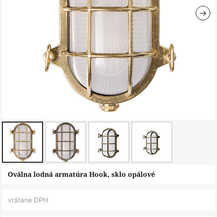
Preskočiť
Oválna lodná armatúra Hook, sklo opálové
na
začiatok
vrátane DPH
galérie