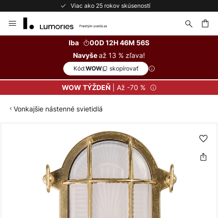
Bezplatné vrátenie do 50 dní
Skip
to
Content
ať
Iba
00D 12H 46M 56S
až 13 % zľava!
Navyše
Kód:
skopírovať
WOW
| Až -70 %
WOW TÝŽDEŇ
Vonkajšie nástenné svietidlá
Preskočiť
na
koniec
galérie
obrázkov