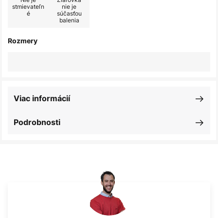
stmievateľn
nie je
é
súčasťou
balenia
Rozmery
Viac informácií
Podrobnosti