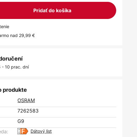
Pridať do košíka
tenie
armo nad 29,99 €
 doručení
 - 10 prac. dní
o produkte
OSRAM
7262583
G9
eda:
Dátový list