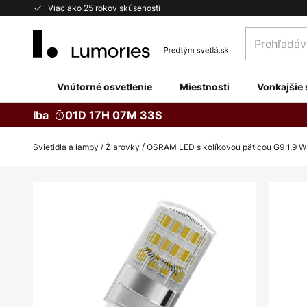
Skip
Viac ako 25 rokov skúseností
to
Prehľadávaj
Content
obchod
tu...
Vnútorné osvetlenie
Miestnosti
Vonkajšie 
Iba
01D 17H 07M 32S
Svietidla a lampy
Žiarovky
OSRAM LED s kolíkovou päticou G9 1,9 W 
Preskočiť
na
koniec
galérie
obrázkov