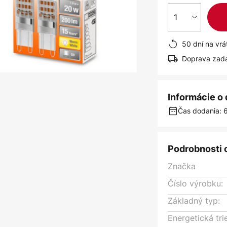
1
50 dní na vrá
Doprava zad
Informácie o
Čas dodania: 6
Podrobnosti 
Značka
Číslo výrobku:
Základný typ:
Energetická tri