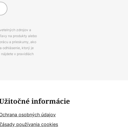
svetelných zdrojov a
zľavy na produkty alebo
prácu a prieskumy, ako
 odhlásenie, ktorý je
e nájdete v pravidlách
Užitočné informácie
Ochrana osobných údajov
Zásady používania cookies