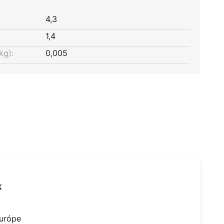
4,3
1,4
kg):
0,005
k
Európe