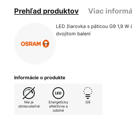
Prehľad produktov
Viac informá
LED žiarovka s päticou G9 1,9 W č
dvojitom balení
Informácie o produkte
Nie je
Energeticky
G9
stmievateľné
efektívne a
odolné