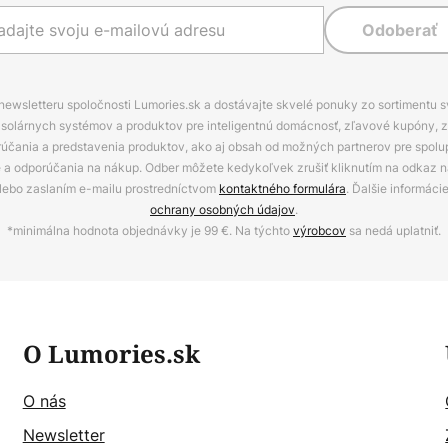
Odoberať
 newsletteru spoločnosti Lumories.sk a dostávajte skvelé ponuky zo sortimentu 
ov, solárnych systémov a produktov pre inteligentnú domácnosť, zľavové kupóny, 
rúčania a predstavenia produktov, ako aj obsah od možných partnerov pre spolu
ie a odporúčania na nákup. Odber môžete kedykoľvek zrušiť kliknutím na odkaz na
alebo zaslaním e-mailu prostredníctvom
kontaktného formulára
. Ďalšie informáci
ochrany osobných údajov
.
*minimálna hodnota objednávky je 99 €. Na týchto
výrobcov
sa nedá uplatniť.
O Lumories.sk
O nás
Newsletter