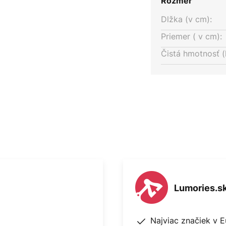
Rozmer
Dlžka (v cm):
Priemer ( v cm):
Čistá hmotnosť (
Lumories.s
Najviac značiek v 