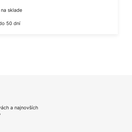
na sklade
do 50 dní
vách a najnovších
*