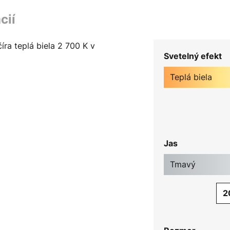
cií
íra teplá biela 2 700 K v
Svetelný efekt
Teplá biela
Jas
Tmavý
2