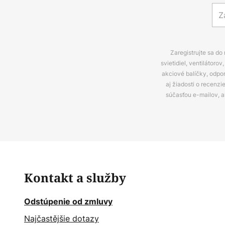
Zaregistrujte sa do
svietidiel, ventilátor
akciové balíčky, odpo
aj žiadosti o recenz
súčasťou e-mailov, 
Kontakt a služby
Odstúpenie od zmluvy
Najčastějšie dotazy