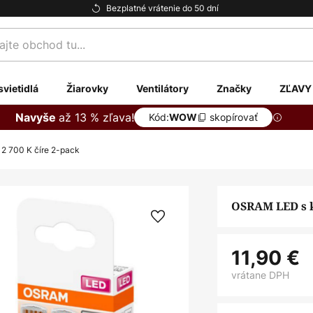
Bezplatné vrátenie do 50 dní
te
svietidlá
Žiarovky
Ventilátory
Značky
ZĽAVY
až 13 % zľava!
Navyše
Kód:
skopírovať
WOW
2 700 K číre 2-pack
OSRAM LED s k
11,90 €
vrátane DPH