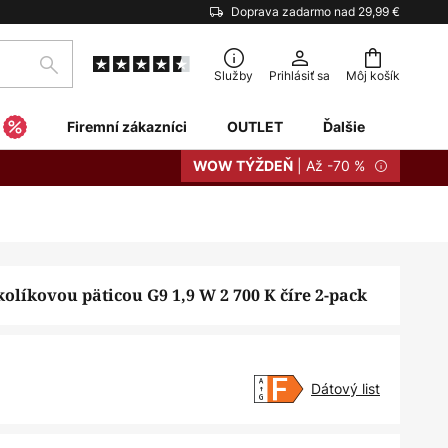
Doprava zadarmo nad 29,99 €
Hľadať
Služby
Prihlásiť sa
Môj košík
Firemní zákazníci
OUTLET
Ďalšie
| Až -70 %
WOW TÝŽDEŇ
olíkovou päticou G9 1,9 W 2 700 K číre 2-pack
Dátový list