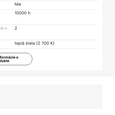
Nie
10000 h
ie v
2
teplá biela (2 700 K)
nformácie o
dukte