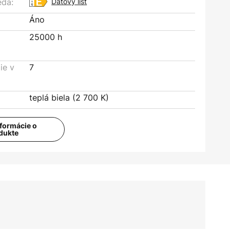
eda:
Dátový list
Áno
25000 h
ie v
7
teplá biela (2 700 K)
nformácie o
dukte