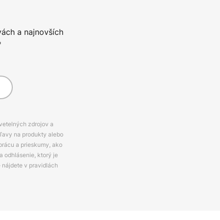
vách a najnovších
*
svetelných zdrojov a
zľavy na produkty alebo
prácu a prieskumy, ako
 odhlásenie, ktorý je
e nájdete v pravidlách