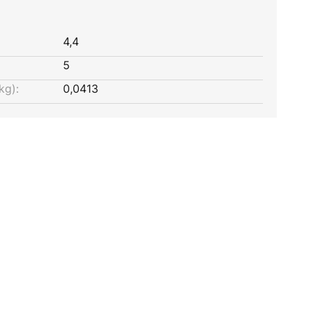
4,4
5
kg):
0,0413