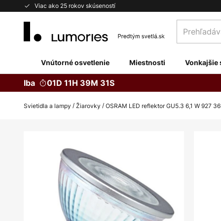
Skip
Viac ako 25 rokov skúseností
to
Prehľadávaj
Content
obchod
tu...
Vnútorné osvetlenie
Miestnosti
Vonkajšie 
Iba
01D 11H 39M 31S
Svietidla a lampy
Žiarovky
OSRAM LED reflektor GU5.3 6,1 W 927 36
Preskočiť
na
koniec
galérie
obrázkov