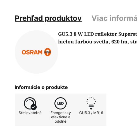
Prehľad produktov
Viac informá
GU5.3 8 W LED reflektor Supers
bielou farbou svetla, 620 lm, st
Informácie o produkte
Stmievateľné
Energeticky
GU5.3 / MR16
efektívne a
odolné