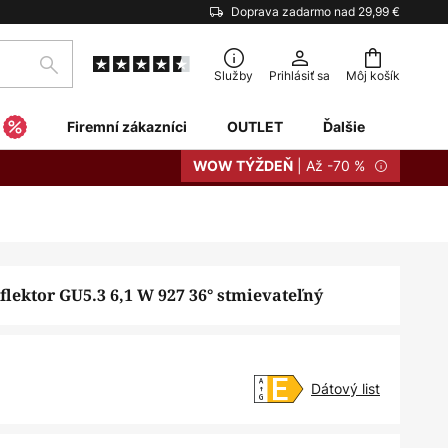
Doprava zadarmo nad 29,99 €
Hľadať
Služby
Prihlásiť sa
Môj košík
Firemní zákazníci
OUTLET
Ďalšie
| Až -70 %
WOW TÝŽDEŇ
lektor GU5.3 6,1 W 927 36° stmievateľný
Dátový list