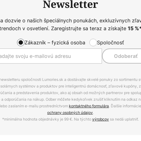
Newsletter
sa dozvie o našich špeciálnych ponukách, exkluzívnych zľa
trendoch v osvetlení. Zaregistrujte sa teraz a získajte
15
%
Zákazník – fyzická osoba
Spoločnosť
Odoberať
 newsletteru spoločnosti Lumories.sk a dostávajte skvelé ponuky zo sortimentu 
ov, solárnych systémov a produktov pre inteligentnú domácnosť, zľavové kupóny, 
rúčania a predstavenia produktov, ako aj obsah od možných partnerov pre spolu
ie a odporúčania na nákup. Odber môžete kedykoľvek zrušiť kliknutím na odkaz na
alebo zaslaním e-mailu prostredníctvom
kontaktného formulára
. Ďalšie informáci
ochrany osobných údajov
.
*minimálna hodnota objednávky je 99 €. Na týchto
výrobcov
sa nedá uplatniť.