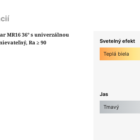
cií
tar MR16 36° s univerzálnou
Svetelný efekt
mievateľný, Ra ≥ 90
Teplá biela
Jas
Tmavý