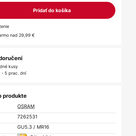
Pridať do košíka
tenie
armo nad 29,99 €
 doručení
dné kusy
 - 5 prac. dní
o produkte
OSRAM
7262531
GU5.3 / MR16