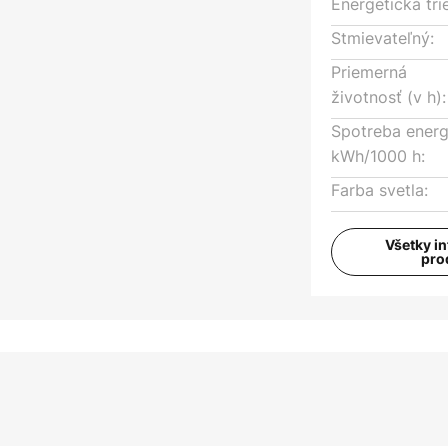
Energetická tri
Stmievateľný:
Priemerná
životnosť (v h):
Spotreba energ
kWh/1000 h:
Farba svetla:
Všetky i
pro