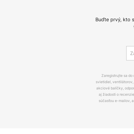
Buďte prvý, kto 
Zaregistrujte sa do
svietidiel, ventilátor
akciové balíčky, odpo
aj žiadosti o recenz
súčasťou e-mailov, 