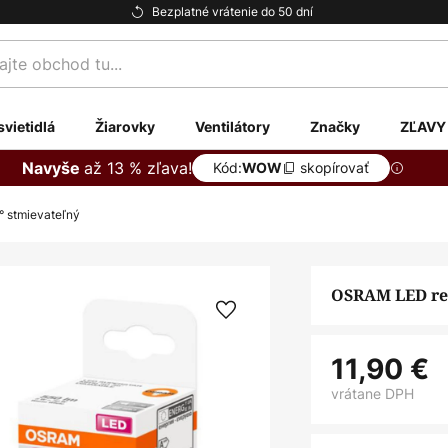
Bezplatné vrátenie do 50 dní
te
svietidlá
Žiarovky
Ventilátory
Značky
ZĽAVY
až 13 % zľava!
Navyše
Kód:
skopírovať
WOW
° stmievateľný
OSRAM LED ref
11,90 €
vrátane DPH