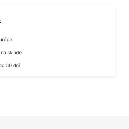
k
Európe
na sklade
do 50 dní