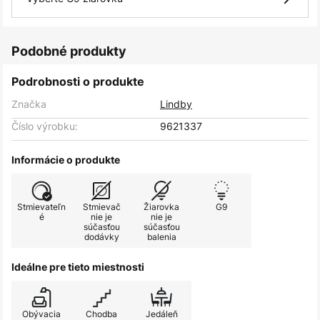
Podobné produkty
Podrobnosti o produkte
Značka
Lindby
Číslo výrobku:
9621337
Informácie o produkte
Stmievateľn
Stmievač
Žiarovka
G9
é
nie je
nie je
súčasťou
súčasťou
dodávky
balenia
Ideálne pre tieto miestnosti
Obývacia
Chodba
Jedáleň