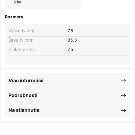
izba
Rozmery
Výška (v cm):
7,5
Šírka (v cm):
35,3
Hĺbka (v cm):
7,5
Viac informácií
Podrobnosti
Na stiahnutie