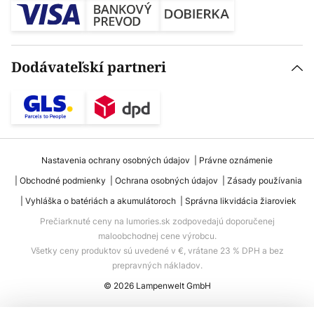
Dodávateľskí partneri
Nastavenia ochrany osobných údajov
Právne oznámenie
Obchodné podmienky
Ochrana osobných údajov
Zásady používania
Vyhláška o batériách a akumulátoroch
Správna likvidácia žiaroviek
Prečiarknuté ceny na lumories.sk zodpovedajú doporučenej
maloobchodnej cene výrobcu.
Všetky ceny produktov sú uvedené v €, vrátane 23 % DPH a bez
prepravných nákladov.
© 2026 Lampenwelt GmbH