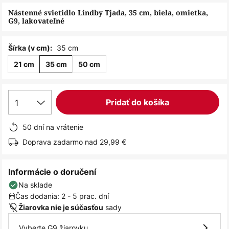
obrázkov
Nástenné svietidlo Lindby Tjada, 35 cm, biela, omietka,
G9, lakovateľné
35 cm
Šírka (v cm):
21 cm
35 cm
50 cm
1
Pridať do košíka
50 dní na vrátenie
Doprava zadarmo nad 29,99 €
Informácie o doručení
Na sklade
Čas dodania: 2 - 5 prac. dní
sady
Žiarovka nie je súčasťou
Vyberte G9 žiarovku