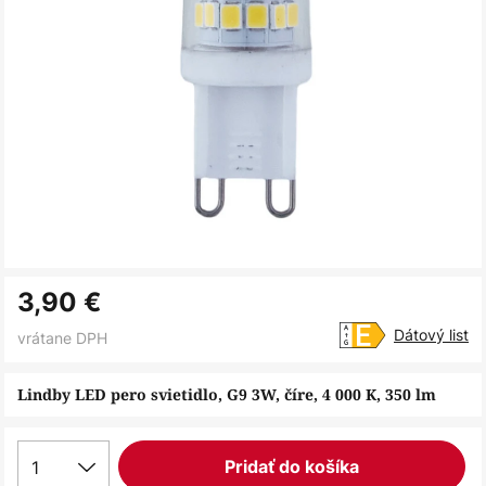
Preskočiť
3,90 €
na
začiatok
Dátový list
vrátane DPH
galérie
obrázkov
Lindby LED pero svietidlo, G9 3W, číre, 4 000 K, 350 lm
1
Pridať do košíka