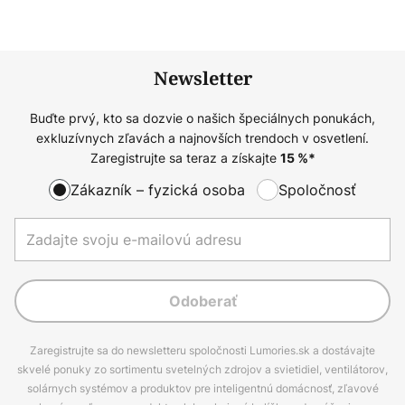
Newsletter
Buďte prvý, kto sa dozvie o našich špeciálnych ponukách,
exkluzívnych zľavách a najnovších trendoch v osvetlení.
Zaregistrujte sa teraz a získajte
15
%*
Zákazník – fyzická osoba
Spoločnosť
Odoberať
Zaregistrujte sa do newsletteru spoločnosti Lumories.sk a dostávajte
skvelé ponuky zo sortimentu svetelných zdrojov a svietidiel, ventilátorov,
solárnych systémov a produktov pre inteligentnú domácnosť, zľavové