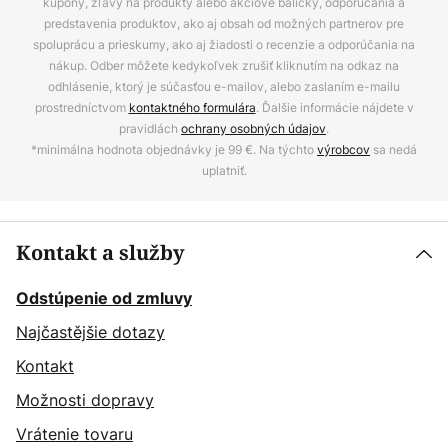
kupóny, zľavy na produkty alebo akciové balíčky, odporúčania a
predstavenia produktov, ako aj obsah od možných partnerov pre
spoluprácu a prieskumy, ako aj žiadosti o recenzie a odporúčania na
nákup. Odber môžete kedykoľvek zrušiť kliknutím na odkaz na
odhlásenie, ktorý je súčasťou e-mailov, alebo zaslaním e-mailu
prostredníctvom
kontaktného formulára
. Ďalšie informácie nájdete v
pravidlách
ochrany osobných údajov
.
*minimálna hodnota objednávky je 99 €. Na týchto
výrobcov
sa nedá
uplatniť.
Kontakt a služby
Odstúpenie od zmluvy
Najčastějšie dotazy
Kontakt
Možnosti dopravy
Vrátenie tovaru