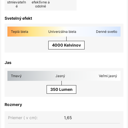
stmievateľn
efektívne a
é
odolné
Svetelný efekt
Teplá biela
Univerzálna biela
Denné svetlo
4000 Kelvinov
Jas
Tmavý
Jasný
Veľmi jasný
350 Lumen
Rozmery
Priemer ( v cm):
1,65