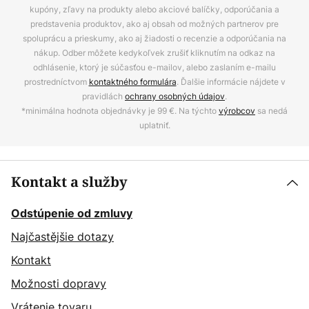
kupóny, zľavy na produkty alebo akciové balíčky, odporúčania a
predstavenia produktov, ako aj obsah od možných partnerov pre
spoluprácu a prieskumy, ako aj žiadosti o recenzie a odporúčania na
nákup. Odber môžete kedykoľvek zrušiť kliknutím na odkaz na
odhlásenie, ktorý je súčasťou e-mailov, alebo zaslaním e-mailu
prostredníctvom
kontaktného formulára
. Ďalšie informácie nájdete v
pravidlách
ochrany osobných údajov
.
*minimálna hodnota objednávky je 99 €. Na týchto
výrobcov
sa nedá
uplatniť.
Kontakt a služby
Odstúpenie od zmluvy
Najčastějšie dotazy
Kontakt
Možnosti dopravy
Vrátenie tovaru