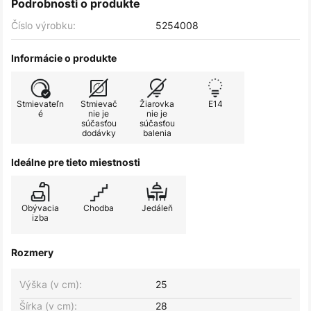
Podrobnosti o produkte
Číslo výrobku:
5254008
Informácie o produkte
Stmievateľn
Stmievač
Žiarovka
E14
é
nie je
nie je
súčasťou
súčasťou
dodávky
balenia
Ideálne pre tieto miestnosti
Obývacia
Chodba
Jedáleň
izba
Rozmery
Výška (v cm):
25
Šírka (v cm):
28