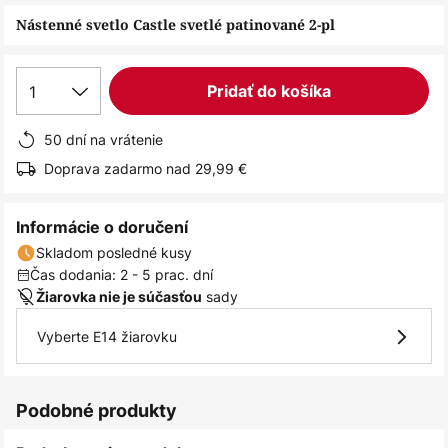
obrázkov
Nástenné svetlo Castle svetlé patinované 2-pl
1
Pridať do košíka
50 dní na vrátenie
Doprava zadarmo nad 29,99 €
Informácie o doručení
Skladom posledné kusy
Čas dodania: 2 - 5 prac. dní
sady
Žiarovka nie je súčasťou
Vyberte E14 žiarovku
Podobné produkty