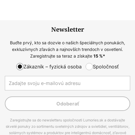
Newsletter
Buďte prvý, kto sa dozvie o našich špeciálnych ponukách,
exkluzívnych zľavách a najnovších trendoch v osvetlení.
Zaregistrujte sa teraz a získajte
15
%*
Zákazník – fyzická osoba
Spoločnosť
Odoberať
Zaregistrujte sa do newsletteru spoločnosti Lumories.sk a dostávajte
skvelé ponuky zo sortimentu svetelných zdrojov a svietidiel, ventilátorov,
solárnych systémov a produktov pre inteligentnú domácnosť, zľavové