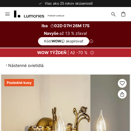
Viac ako 25 rokov skúseností
Skip
to
Content
ať
Iba
02D 07H 26M 17S
až 13 % zľava!
Navyše
Kód:
skopírovať
WOW
| Až -70 %
WOW TÝŽDEŇ
Nástenné svietidlá
Preskočiť
Posledné kusy
na
koniec
galérie
obrázkov