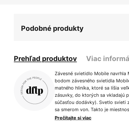
obrázkov
Podobné produkty
Prehľad produktov
Viac informá
Závesné svietidlo Mobile navrhla
bodom závesného svietidla Mobile
matného hliníka, ktoré sa líšia ve
zásuvky, do ktorých sa vkladajú pr
súčasťou dodávky). Svetlo svieti 
sa smerom von. Takto je miestnos
neoslňujúcim svetlom. Výšku horn
Prečítajte si viac
pomocou mosadznej skrutky, čím 