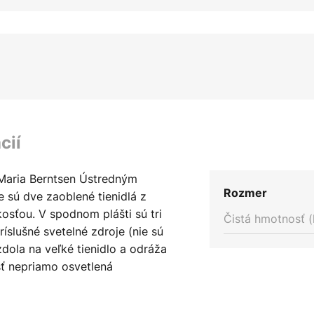
cií
 Maria Berntsen Ústredným
Rozmer
 sú dve zaoblené tienidlá z
ľkosťou. V spodnom plášti sú tri
Čistá hmotnosť (
íslušné svetelné zdroje (nie sú
zdola na veľké tienidlo a odráža
ť nepriamo osvetlená
ej misy možno nastaviť
sa zväčšením vzdialenosti od