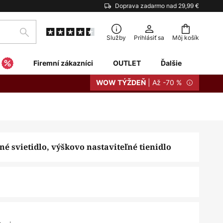
Doprava zadarmo nad 29,99 €
Hľadať
Služby
Prihlásiť sa
Môj košík
Firemní zákazníci
OUTLET
Ďalšie
| Až -70 %
WOW TÝŽDEŇ
é svietidlo, výškovo nastaviteľné tienidlo