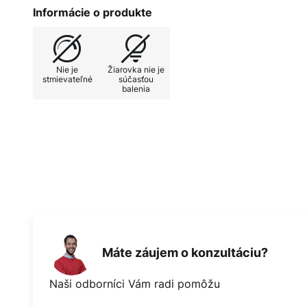
svetelného zdroja vytvorí ešte pri
Informácie o produkte
ideálne na použitie nad jedálens
osvetlenie.
Nie je
Žiarovka nie je
stmievateľné
súčasťou
balenia
Máte záujem o konzultáciu?
Naši odborníci Vám radi pomôžu