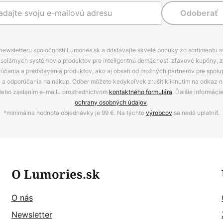
Odoberať
 newsletteru spoločnosti Lumories.sk a dostávajte skvelé ponuky zo sortimentu 
ov, solárnych systémov a produktov pre inteligentnú domácnosť, zľavové kupóny, 
rúčania a predstavenia produktov, ako aj obsah od možných partnerov pre spolu
ie a odporúčania na nákup. Odber môžete kedykoľvek zrušiť kliknutím na odkaz na
alebo zaslaním e-mailu prostredníctvom
kontaktného formulára
. Ďalšie informáci
ochrany osobných údajov
.
*minimálna hodnota objednávky je 99 €. Na týchto
výrobcov
sa nedá uplatniť.
O Lumories.sk
O nás
Newsletter