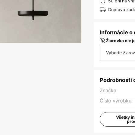
50 dní na vrá
Doprava zad
Informácie o
Žiarovka nie 
Vyberte žiaro
Podrobnosti 
Značka
Číslo výrobku:
Všetky i
pro