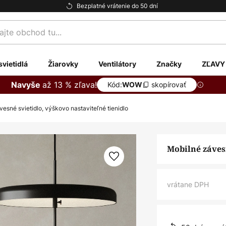
Bezplatné vrátenie do 50 dní
te
svietidlá
Žiarovky
Ventilátory
Značky
ZĽAVY
až 13 % zľava!
Navyše
Kód:
skopírovať
WOW
esné svietidlo, výškovo nastaviteľné tienidlo
Mobilné závesn
vrátane DPH