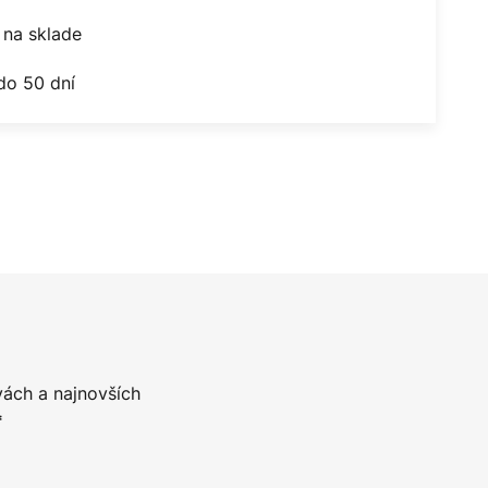
na sklade
do 50 dní
vách a najnovších
*