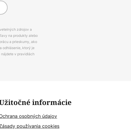
svetelných zdrojov a
zľavy na produkty alebo
prácu a prieskumy, ako
 odhlásenie, ktorý je
e nájdete v pravidlách
Užitočné informácie
Ochrana osobných údajov
Zásady používania cookies