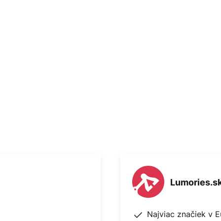
estrannejšie osvetlenie, ktoré je
kým stolom alebo na všeobecné
Lumories.s
Najviac značiek v 