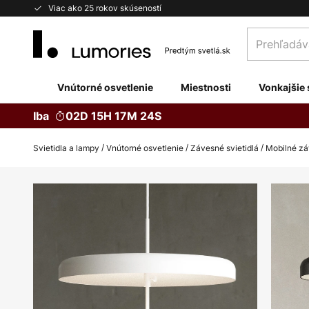
Skip
Viac ako 25 rokov skúseností
to
Prehľadávaj
Content
obchod
tu...
Vnútorné osvetlenie
Miestnosti
Vonkajšie 
Iba
02D 15H 17M 23S
Svietidla a lampy
Vnútorné osvetlenie
Závesné svietidlá
Mobilné záv
Preskočiť
na
koniec
galérie
obrázkov