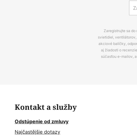
Zaregistrujte sa do
svietidiel, ventilátor
akciové balíčky, odpo
aj žiadosti o recenz
súčasťou e-mailov, 
Kontakt a služby
Odstúpenie od zmluvy
Najčastějšie dotazy