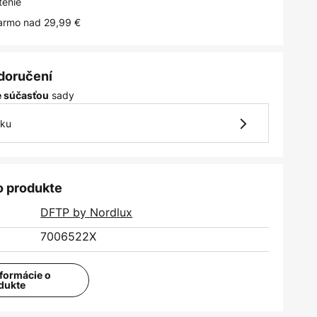
tenie
armo nad 29,99 €
 doručení
sady
je súčasťou
vku
o produkte
DFTP by Nordlux
7006522X
nformácie o
dukte