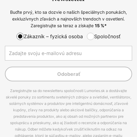
Buďte prvý, kto sa dozvie o našich špeciálnych ponukách,
exkluzívnych zľavách a najnovších trendoch v osvetlení.
Zaregistrujte sa teraz a získajte
15
%*
Zákazník – fyzická osoba
Spoločnosť
Odoberať
Zaregistrujte sa do newsletteru spoločnosti Lumories.sk a dostávajte
skvelé ponuky zo sortimentu svetelných zdrojov a svietidiel, ventilátorov,
solárnych systémov a produktov pre inteligentnú domácnosť, zľavové
kupóny, zľavy na produkty alebo akciové balíčky, odporúčania a
predstavenia produktov, ako aj obsah od možných partnerov pre
spoluprácu a prieskumy, ako aj žiadosti o recenzie a odporúčania na
nákup. Odber môžete kedykoľvek zrušiť kliknutím na odkaz na
odhlásenie, ktorý je súčasťou e-mailov, alebo zaslaním e-mailu