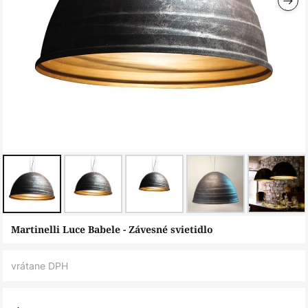
Preskočiť
Martinelli Luce Babele - Závesné svietidlo
na
začiatok
vrátane DPH
galérie
obrázkov