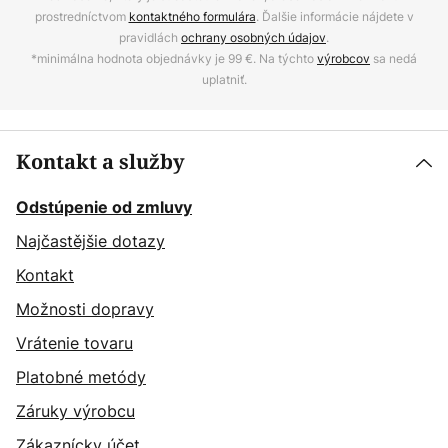
prostredníctvom
kontaktného formulára
. Ďalšie informácie nájdete v
pravidlách
ochrany osobných údajov
.
*minimálna hodnota objednávky je 99 €. Na týchto
výrobcov
sa nedá
uplatniť.
Kontakt a služby
Odstúpenie od zmluvy
Najčastějšie dotazy
Kontakt
Možnosti dopravy
Vrátenie tovaru
Platobné metódy
Záruky výrobcu
Zákaznícky účet