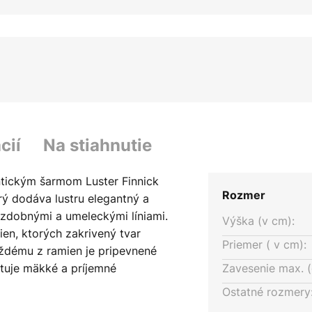
cií
Na stiahnutie
antickým šarmom Luster Finnick
Rozmer
ý dodáva lustru elegantný a
ozdobnými a umeleckými líniami.
Výška (v cm):
ien, ktorých zakrivený tvar
Priemer ( v cm):
aždému z ramien je pripevnené
kytuje mäkké a príjemné
Zavesenie max. (
moriadne dobre vyníma nad
Ostatné rozmery
i vytvára útulnú a zároveň