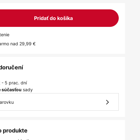
Pridať do košíka
tenie
armo nad 29,99 €
 doručení
 - 5 prac. dní
sady
je súčasťou
iarovku
o produkte