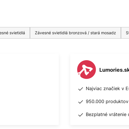
sné svietidlá
Závesné svietidlá bronzová / stará mosadz
S
Lumories.s
Najviac značiek v 
950.000 produktov 
Bezplatné vrátenie 