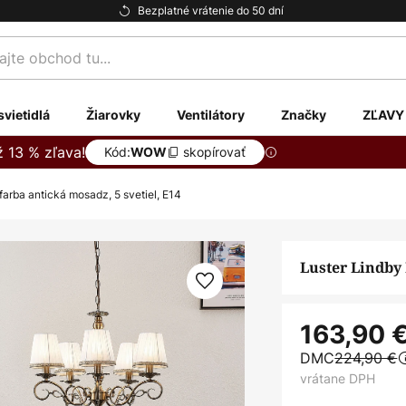
Bezplatné vrátenie do 50 dní
te
svietidlá
Žiarovky
Ventilátory
Značky
ZĽAVY
ž 13 % zľava!
Kód:
skopírovať
WOW
 farba antická mosadz, 5 svetiel, E14
Luster Lindby 
163,90 
DMC
224,90 €
vrátane DPH