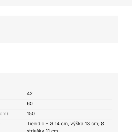
42
60
cm):
150
:
Tienidlo - Ø 14 cm, výška 13 cm; Ø
striešky 11 cm