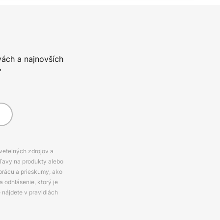
vách a najnovších
*
svetelných zdrojov a
zľavy na produkty alebo
prácu a prieskumy, ako
 odhlásenie, ktorý je
e nájdete v pravidlách