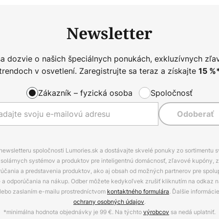
Newsletter
sa dozvie o našich špeciálnych ponukách, exkluzívnych zľa
trendoch v osvetlení. Zaregistrujte sa teraz a získajte
15
%
Zákazník – fyzická osoba
Spoločnosť
Odoberať
 newsletteru spoločnosti Lumories.sk a dostávajte skvelé ponuky zo sortimentu 
ov, solárnych systémov a produktov pre inteligentnú domácnosť, zľavové kupóny, 
rúčania a predstavenia produktov, ako aj obsah od možných partnerov pre spolu
ie a odporúčania na nákup. Odber môžete kedykoľvek zrušiť kliknutím na odkaz na
alebo zaslaním e-mailu prostredníctvom
kontaktného formulára
. Ďalšie informáci
ochrany osobných údajov
.
*minimálna hodnota objednávky je 99 €. Na týchto
výrobcov
sa nedá uplatniť.