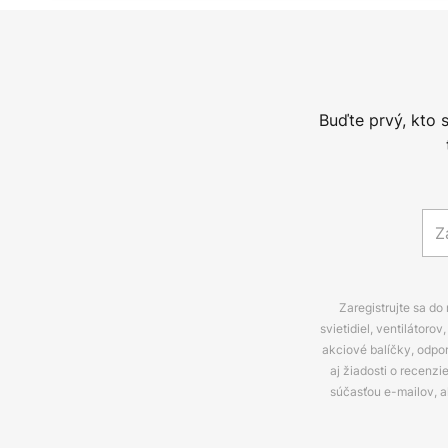
Buďte prvý, kto 
Zaregistrujte sa do
svietidiel, ventilátor
akciové balíčky, odpo
aj žiadosti o recenz
súčasťou e-mailov, 