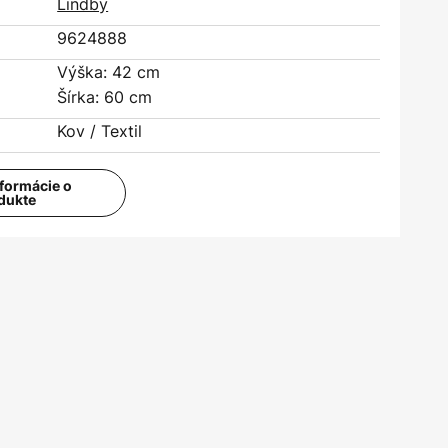
Lindby
9624888
Výška: 42 cm
Šírka: 60 cm
Kov / Textil
nformácie o
dukte