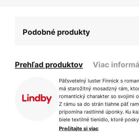
Preskočiť
na
začiatok
galérie
Podobné produkty
obrázkov
Prehľad produktov
Viac informá
Päťsvetelný luster Finnick s rom
má starožitný mosadzný rám, ktor
romantický charakter so svojimi 
Z rámu sa do strán tiahne päť ram
pripomína rastlinné úponky. Ku k
biele textilné tienidlo, ktoré pos
rozloženie svetla. Finnick sa mi
Prečítajte si viac
jedálenským stolom a v miestnost