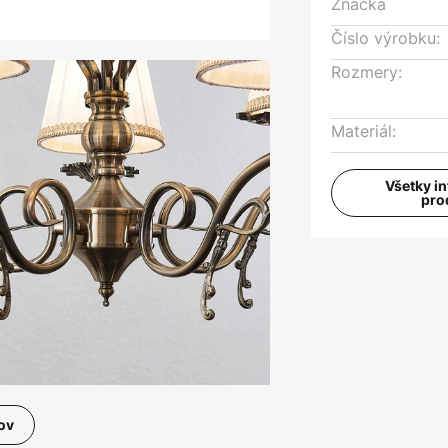
Značka
Číslo výrobku:
Rozmery:
Materiál:
Všetky i
pro
ov