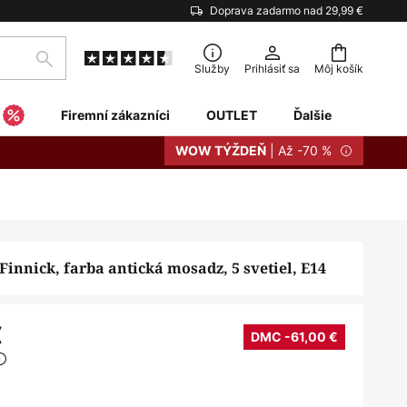
Doprava zadarmo nad 29,99 €
Hľadať
Služby
Prihlásiť sa
Môj košík
Firemní zákazníci
OUTLET
Ďalšie
| Až -70 %
WOW TÝŽDEŇ
Finnick, farba antická mosadz, 5 svetiel, E14
€
DMC -61,00 €