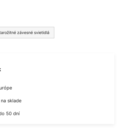
tarožitné závesné svietidlá
k
Európe
na sklade
do 50 dní