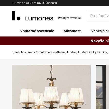
Skip
Viac ako 25 rokov skúseností
to
Prehľadávaj
Content
obchod
tu...
Vnútorné osvetlenie
Miestnosti
Vonkajšie 
a
Navyše
Svietidla a lampy
Vnútorné osvetlenie
Lustre
Luster Lindby Finnick,
Preskočiť
na
koniec
galérie
obrázkov