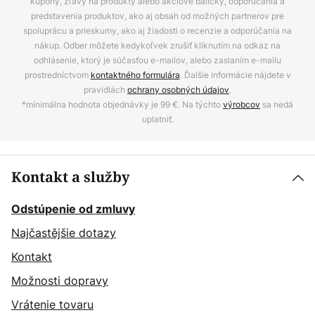
kupóny, zľavy na produkty alebo akciové balíčky, odporúčania a
predstavenia produktov, ako aj obsah od možných partnerov pre
spoluprácu a prieskumy, ako aj žiadosti o recenzie a odporúčania na
nákup. Odber môžete kedykoľvek zrušiť kliknutím na odkaz na
odhlásenie, ktorý je súčasťou e-mailov, alebo zaslaním e-mailu
prostredníctvom
kontaktného formulára
. Ďalšie informácie nájdete v
pravidlách
ochrany osobných údajov
.
*minimálna hodnota objednávky je 99 €. Na týchto
výrobcov
sa nedá
uplatniť.
Kontakt a služby
Odstúpenie od zmluvy
Najčastějšie dotazy
Kontakt
Možnosti dopravy
Vrátenie tovaru