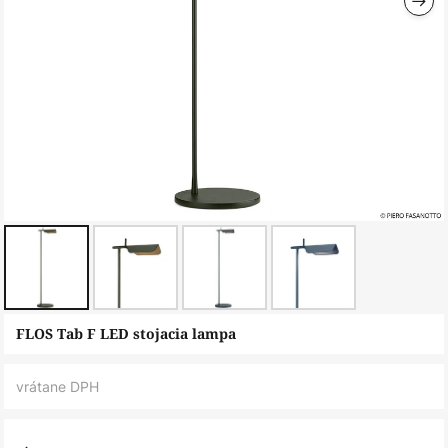
Preskočiť
FLOS Tab F LED stojacia lampa
na
začiatok
vrátane DPH
galérie
obrázkov