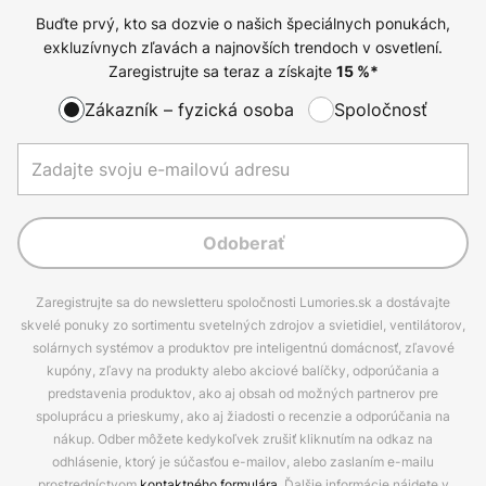
Buďte prvý, kto sa dozvie o našich špeciálnych ponukách,
exkluzívnych zľavách a najnovších trendoch v osvetlení.
Zaregistrujte sa teraz a získajte
15
%*
Zákazník – fyzická osoba
Spoločnosť
Odoberať
Zaregistrujte sa do newsletteru spoločnosti Lumories.sk a dostávajte
skvelé ponuky zo sortimentu svetelných zdrojov a svietidiel, ventilátorov,
solárnych systémov a produktov pre inteligentnú domácnosť, zľavové
kupóny, zľavy na produkty alebo akciové balíčky, odporúčania a
predstavenia produktov, ako aj obsah od možných partnerov pre
spoluprácu a prieskumy, ako aj žiadosti o recenzie a odporúčania na
nákup. Odber môžete kedykoľvek zrušiť kliknutím na odkaz na
odhlásenie, ktorý je súčasťou e-mailov, alebo zaslaním e-mailu
prostredníctvom
kontaktného formulára
. Ďalšie informácie nájdete v