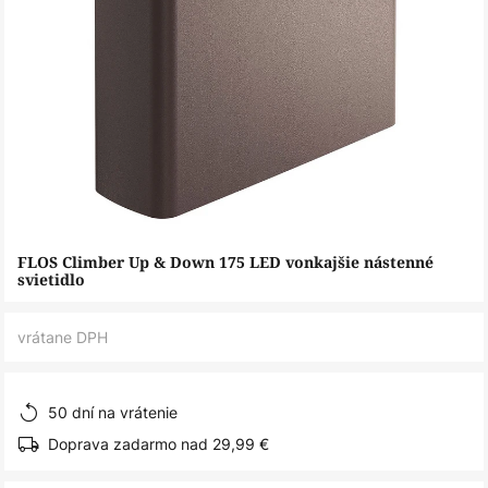
Preskočiť
FLOS Climber Up & Down 175 LED vonkajšie nástenné
na
svietidlo
začiatok
galérie
vrátane DPH
obrázkov
50 dní na vrátenie
Doprava zadarmo nad 29,99 €