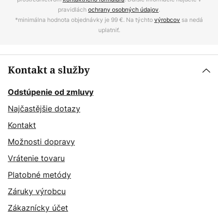
pravidlách
ochrany osobných údajov
.
*minimálna hodnota objednávky je 99 €. Na týchto
výrobcov
sa nedá
uplatniť.
Kontakt a služby
Odstúpenie od zmluvy
Najčastějšie dotazy
Kontakt
Možnosti dopravy
Vrátenie tovaru
Platobné metódy
Záruky výrobcu
Zákaznícky účet