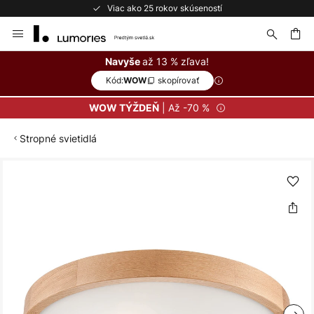
Viac ako 25 rokov skúseností
Skip
to
Content
ať
až 13 % zľava!
Navyše
Kód:
skopírovať
WOW
| Až -70 %
WOW TÝŽDEŇ
Stropné svietidlá
Preskočiť
na
koniec
galérie
obrázkov