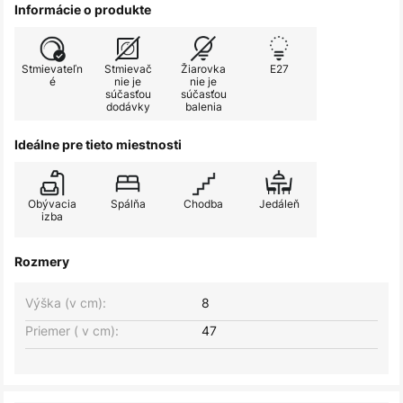
Informácie o produkte
Stmievateľn
Stmievač
Žiarovka
E27
é
nie je
nie je
súčasťou
súčasťou
dodávky
balenia
Ideálne pre tieto miestnosti
Obývacia
Spálňa
Chodba
Jedáleň
izba
Rozmery
Výška (v cm):
8
Priemer ( v cm):
47