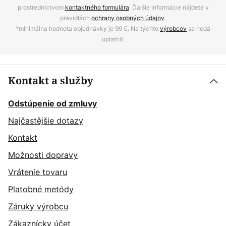
prostredníctvom
kontaktného formulára
. Ďalšie informácie nájdete v
pravidlách
ochrany osobných údajov
.
*minimálna hodnota objednávky je 99 €. Na týchto
výrobcov
sa nedá
uplatniť.
Kontakt a služby
Odstúpenie od zmluvy
Najčastějšie dotazy
Kontakt
Možnosti dopravy
Vrátenie tovaru
Platobné metódy
Záruky výrobcu
Zákaznícky účet