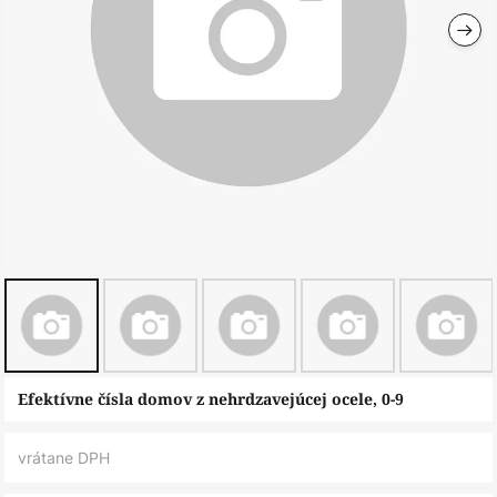
Preskočiť
Efektívne čísla domov z nehrdzavejúcej ocele, 0-9
na
začiatok
vrátane DPH
galérie