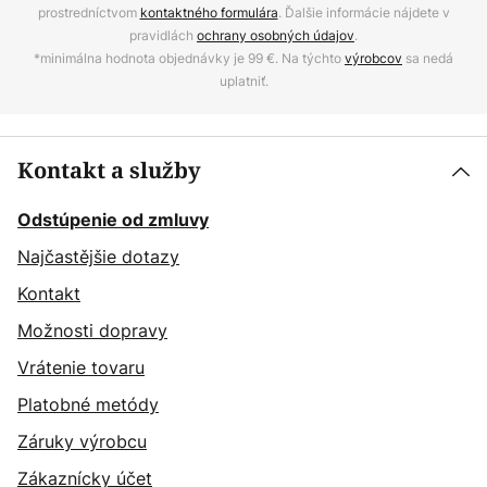
prostredníctvom
kontaktného formulára
. Ďalšie informácie nájdete v
pravidlách
ochrany osobných údajov
.
*minimálna hodnota objednávky je 99 €. Na týchto
výrobcov
sa nedá
uplatniť.
Kontakt a služby
Odstúpenie od zmluvy
Najčastějšie dotazy
Kontakt
Možnosti dopravy
Vrátenie tovaru
Platobné metódy
Záruky výrobcu
Zákaznícky účet