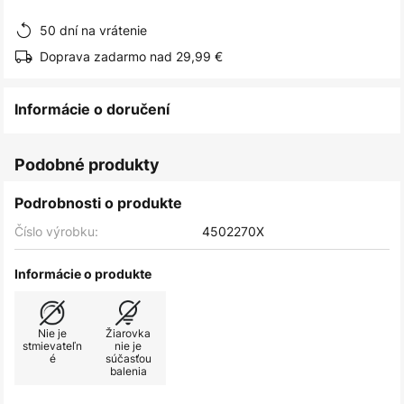
obrázkov
50 dní na vrátenie
Doprava zadarmo nad 29,99 €
Informácie o doručení
Podobné produkty
Podrobnosti o produkte
Číslo výrobku:
4502270X
Informácie o produkte
Nie je
Žiarovka
stmievateľn
nie je
é
súčasťou
balenia