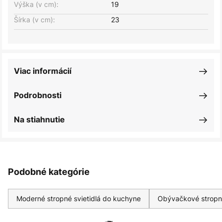
Výška (v cm):
19
Šírka (v cm):
23
Viac informácií
Podrobnosti
Na stiahnutie
Podobné kategórie
Moderné stropné svietidlá do kuchyne
Obývačkové stropné