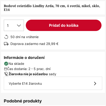
obrázkov
Bodové svietidlo Lindby Arda, 70 cm, 4 svetlá, nikel, sklo,
E14
1
Pridať do košíka
50 dní na vrátenie
Doprava zadarmo nad 29,99 €
Informácie o doručení
Na sklade
Čas dodania: 2 - 5 prac. dní
sady
Žiarovka nie je súčasťou
Vyberte E14 žiarovku
Podobné produkty