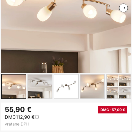
Preskočiť
55,90 €
na
DMC -57,00 €
DMC
112,90 €
začiatok
vrátane DPH
galérie