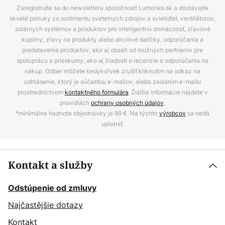
Zaregistrujte sa do newsletteru spoločnosti Lumories.sk a dostávajte
skvelé ponuky zo sortimentu svetelných zdrojov a svietidiel, ventilátorov,
solárnych systémov a produktov pre inteligentnú domácnosť, zľavové
kupóny, zľavy na produkty alebo akciové balíčky, odporúčania a
predstavenia produktov, ako aj obsah od možných partnerov pre
spoluprácu a prieskumy, ako aj žiadosti o recenzie a odporúčania na
nákup. Odber môžete kedykoľvek zrušiť kliknutím na odkaz na
odhlásenie, ktorý je súčasťou e-mailov, alebo zaslaním e-mailu
prostredníctvom
kontaktného formulára
. Ďalšie informácie nájdete v
pravidlách
ochrany osobných údajov
.
*minimálna hodnota objednávky je 99 €. Na týchto
výrobcov
sa nedá
uplatniť.
Kontakt a služby
Odstúpenie od zmluvy
Najčastějšie dotazy
Kontakt