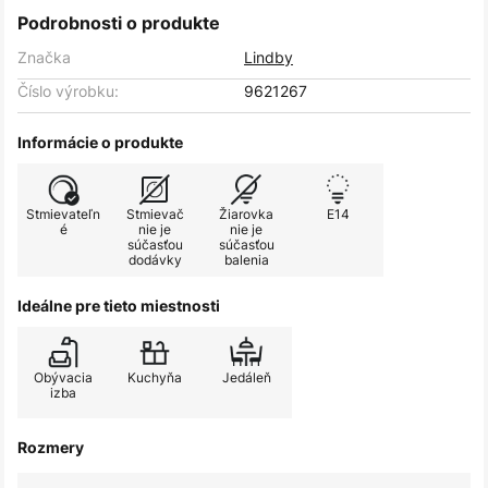
Podrobnosti o produkte
Značka
Lindby
Číslo výrobku:
9621267
Informácie o produkte
Stmievateľn
Stmievač
Žiarovka
E14
é
nie je
nie je
súčasťou
súčasťou
dodávky
balenia
Ideálne pre tieto miestnosti
Obývacia
Kuchyňa
Jedáleň
izba
Rozmery