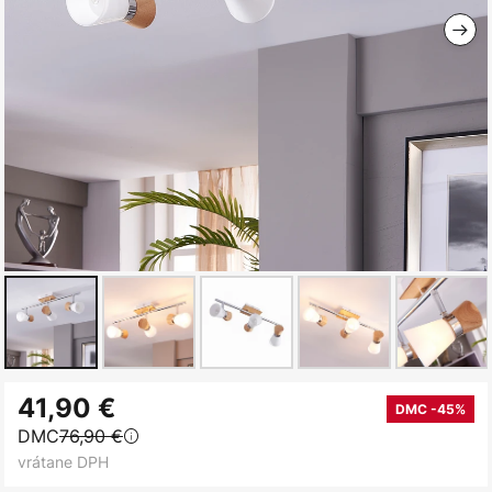
Preskočiť
41,90 €
na
DMC -45%
DMC
76,90 €
začiatok
vrátane DPH
galérie