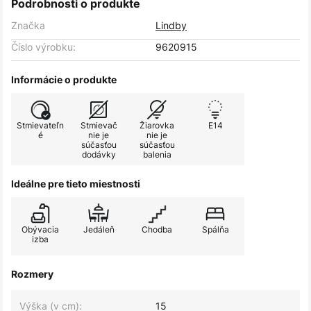
Podrobnosti o produkte
Značka
Lindby
Číslo výrobku:
9620915
Informácie o produkte
Stmievateľn
Stmievač
Žiarovka
E14
é
nie je
nie je
súčasťou
súčasťou
dodávky
balenia
Ideálne pre tieto miestnosti
Obývacia
Jedáleň
Chodba
Spálňa
izba
Rozmery
Výška (v cm):
15