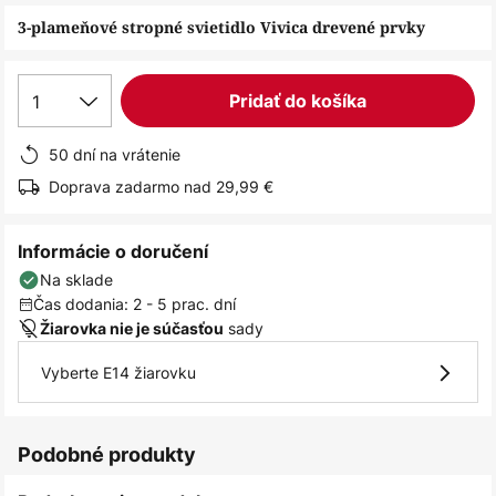
obrázkov
3-plameňové stropné svietidlo Vivica drevené prvky
1
Pridať do košíka
50 dní na vrátenie
Doprava zadarmo nad 29,99 €
Informácie o doručení
Na sklade
Čas dodania: 2 - 5 prac. dní
sady
Žiarovka nie je súčasťou
Vyberte E14 žiarovku
Podobné produkty