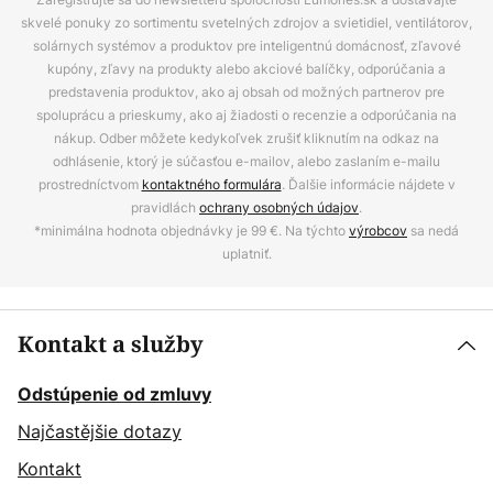
skvelé ponuky zo sortimentu svetelných zdrojov a svietidiel, ventilátorov,
solárnych systémov a produktov pre inteligentnú domácnosť, zľavové
kupóny, zľavy na produkty alebo akciové balíčky, odporúčania a
predstavenia produktov, ako aj obsah od možných partnerov pre
spoluprácu a prieskumy, ako aj žiadosti o recenzie a odporúčania na
nákup. Odber môžete kedykoľvek zrušiť kliknutím na odkaz na
odhlásenie, ktorý je súčasťou e-mailov, alebo zaslaním e-mailu
prostredníctvom
kontaktného formulára
. Ďalšie informácie nájdete v
pravidlách
ochrany osobných údajov
.
*minimálna hodnota objednávky je 99 €. Na týchto
výrobcov
sa nedá
uplatniť.
Kontakt a služby
Odstúpenie od zmluvy
Najčastějšie dotazy
Kontakt