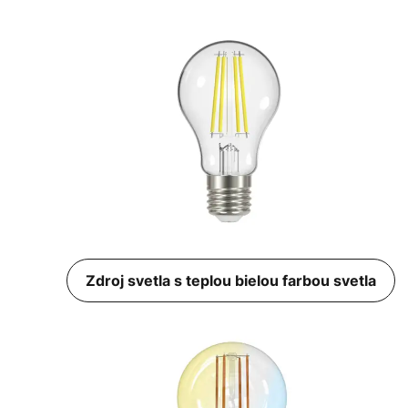
Zdroj svetla s teplou bielou farbou svetla