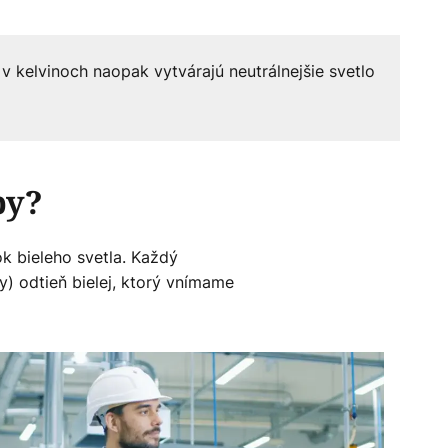
 v kelvinoch naopak vytvárajú neutrálnejšie svetlo
by?
k bieleho svetla. Každý
y) odtieň bielej, ktorý vnímame