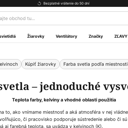
Bezplatné vrátenie do 50 dní
te
svietidlá
Žiarovky
Ventilátory
Značky
ZĽAVY
elvinoch
Kúpiť žiarovky
Farba svetla podľa miestnosti
svetla – jednoduché vysv
Teplota farby, kelviny a vhodné oblasti použitia
na to, ako vnímame miestnosť a aká atmosféra v nej vládne
voľňujúco, či pracovisko podporuje sústredenie alebo či sú
á aj farebná teplota, sa uvádza v kelvinoch (K).