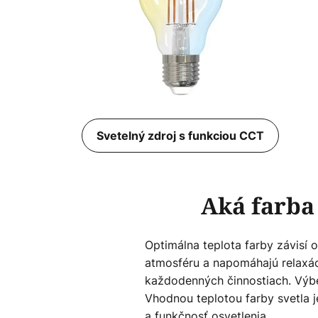
Svetelný zdroj s funkciou CCT
Aká farba
Optimálna teplota farby závisí o
atmosféru a napomáhajú relaxáci
každodenných činnostiach. Výber
Vhodnou teplotou farby svetla j
a funkčnosť osvetlenia.