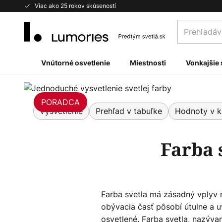
Skip
Viac ako 25 rokov skúseností
to
Prehľadávaj
Content
obchod
tu...
Vnútorné osvetlenie
Miestnosti
Vonkajšie 
PORADCA
Vysvetlenie
Prehľad v tabuľke
Hodnoty v k
Farba 
Farba svetla má zásadný vplyv 
obývacia časť pôsobí útulne a u
osvetlené. Farba svetla, nazývan