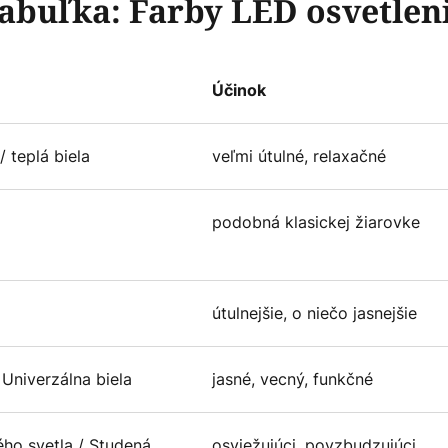
abuľka: Farby LED osvetlen
Účinok
/ teplá biela
veľmi útulné, relaxačné
podobná klasickej žiarovke
útulnejšie, o niečo jasnejšie
 Univerzálna biela
jasné, vecný, funkčné
ého svetla / Studená
osviežujúci, povzbudzujúci