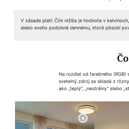
V zásade platí: Čím nižšia je hodnota v kelvinoch
alebo svetlo podobné dennému, ktoré pôsobí po
Čo
Na rozdiel od farebného (RGB) 
svetelný zdroj sa skladá z rôzny
ako „teplý“, „neutrálny“ alebo „s