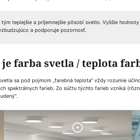
, tým teplejšie a príjemnejšie pôsobí svetlo. Vyššie hodnoty
vzbudzujúco a podporuje pozornosť.
 je farba svetla / teplota far
svetla sa pod pojmom „farebná teplota“ vždy rozumie účino
ch spektrálnych farieb. Zo súčtu týchto farieb vzniká (rôzn
tudený“.