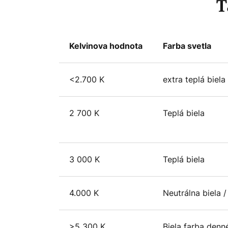
T
Kelvinova hodnota
Farba svetla
<2.700 K
extra teplá biela 
2 700 K
Teplá biela
3 000 K
Teplá biela
4.000 K
Neutrálna biela /
>5 300 K
Biela farba denn