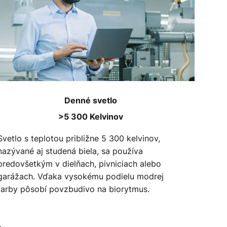
Denné svetlo
>5 300 Kelvinov
Svetlo s teplotou približne 5 300 kelvinov,
nazývané aj studená biela, sa používa
predovšetkým v dielňach, pivniciach alebo
garážach. Vďaka vysokému podielu modrej
farby pôsobí povzbudivo na biorytmus.