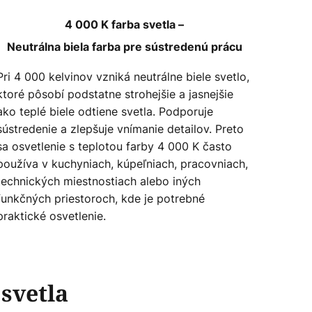
4 000 K farba svetla –
Neutrálna biela farba pre sústredenú prácu
Pri 4 000 kelvinov vzniká neutrálne biele svetlo,
ktoré pôsobí podstatne strohejšie a jasnejšie
ako teplé biele odtiene svetla. Podporuje
sústredenie a zlepšuje vnímanie detailov. Preto
sa osvetlenie s teplotou farby 4 000 K často
používa v kuchyniach, kúpeľniach, pracovniach,
technických miestnostiach alebo iných
funkčných priestoroch, kde je potrebné
praktické osvetlenie.
svetla