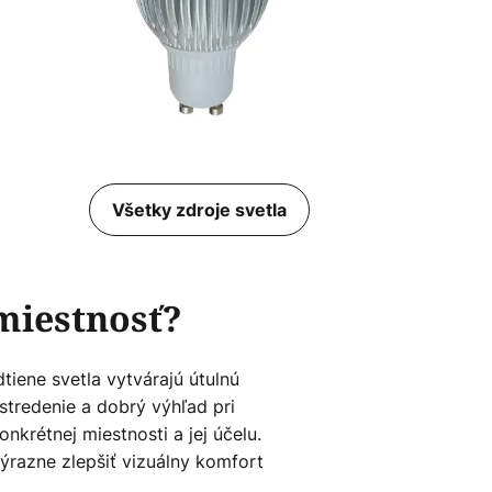
Všetky zdroje svetla
miestnosť?
tiene svetla vytvárajú útulnú
stredenie a dobrý výhľad pri
krétnej miestnosti a jej účelu.
ýrazne zlepšiť vizuálny komfort