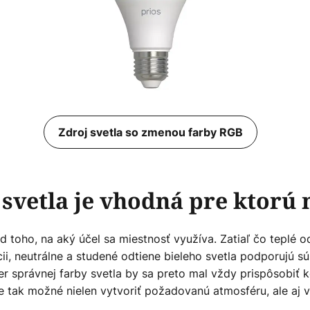
Zdroj svetla so zmenou farby RGB
 svetla je vhodná pre ktorú 
d toho, na aký účel sa miestnosť využíva. Zatiaľ čo teplé od
i, neutrálne a studené odtiene bieleho svetla podporujú sú
 správnej farby svetla by sa preto mal vždy prispôsobiť kon
e tak možné nielen vytvoriť požadovanú atmosféru, ale aj v