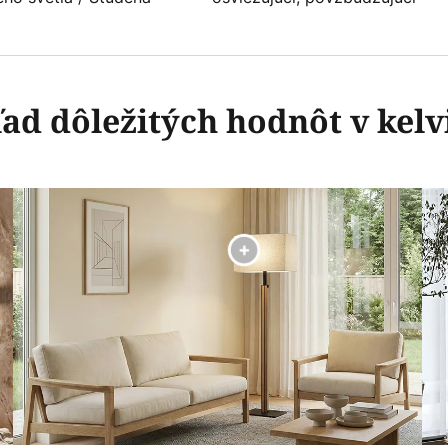
ad dôležitých hodnôt v kel