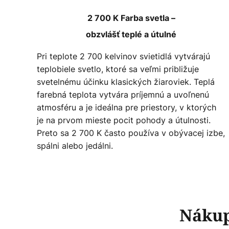
2 700 K Farba svetla –
obzvlášť teplé a útulné
Pri teplote 2 700 kelvinov svietidlá vytvárajú
teplobiele svetlo, ktoré sa veľmi približuje
svetelnému účinku klasických žiaroviek. Teplá
farebná teplota vytvára príjemnú a uvoľnenú
atmosféru a je ideálna pre priestory, v ktorých
je na prvom mieste pocit pohody a útulnosti.
Preto sa 2 700 K často používa v obývacej izbe,
spálni alebo jedálni.
Nákup