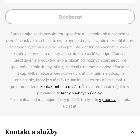
Odoberať
Zaregistrujte sa do newsletteru spoločnosti Lumories.sk a dostávajte
skvelé ponuky zo sortimentu svetelných zdrojov a svietidiel, ventilátorov,
solárnych systémov a produktov pre inteligentnú domácnosť, zľavové
kupóny, zľavy na produkty alebo akciové balíčky, odporúčania a
predstavenia produktov, ako aj obsah od možných partnerov pre
spoluprácu a prieskumy, ako aj žiadosti o recenzie a odporúčania na
nákup. Odber môžete kedykoľvek zrušiť kliknutím na odkaz na
odhlásenie, ktorý je súčasťou e-mailov, alebo zaslaním e-mailu
prostredníctvom
kontaktného formulára
. Ďalšie informácie nájdete v
pravidlách
ochrany osobných údajov
.
*minimálna hodnota objednávky je 99 €. Na týchto
výrobcov
sa nedá
uplatniť.
Kontakt a služby