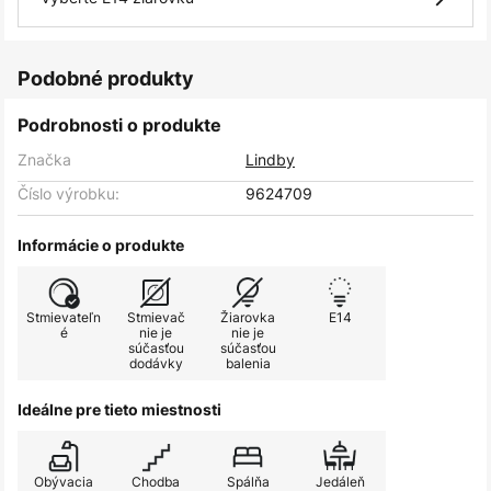
Podobné produkty
Podrobnosti o produkte
Značka
Lindby
Číslo výrobku:
9624709
Informácie o produkte
Stmievateľn
Stmievač
Žiarovka
E14
é
nie je
nie je
súčasťou
súčasťou
dodávky
balenia
Ideálne pre tieto miestnosti
Obývacia
Chodba
Spálňa
Jedáleň