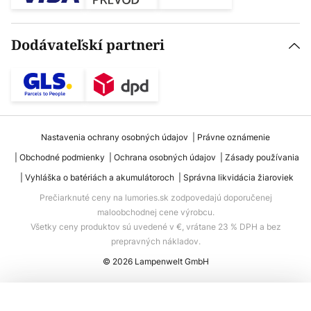
Dodávateľskí partneri
Nastavenia ochrany osobných údajov
Právne oznámenie
Obchodné podmienky
Ochrana osobných údajov
Zásady používania
Vyhláška o batériách a akumulátoroch
Správna likvidácia žiaroviek
Prečiarknuté ceny na lumories.sk zodpovedajú doporučenej
maloobchodnej cene výrobcu.
Všetky ceny produktov sú uvedené v €, vrátane 23 % DPH a bez
prepravných nákladov.
© 2026 Lampenwelt GmbH
Pridať do košíka