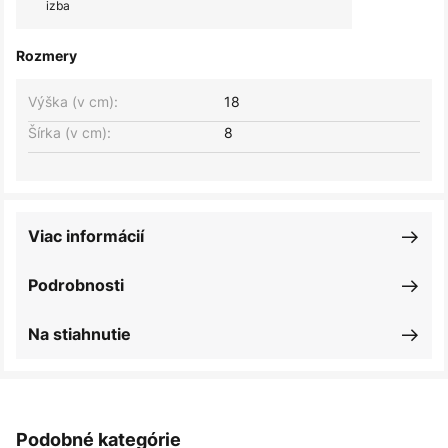
izba
Rozmery
Výška (v cm):
18
Šírka (v cm):
8
Viac informácií
Podrobnosti
Na stiahnutie
Podobné kategórie