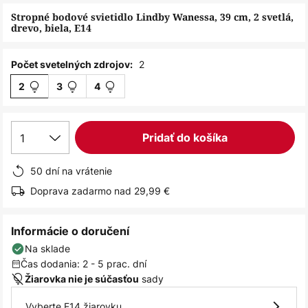
obrázkov
Stropné bodové svietidlo Lindby Wanessa, 39 cm, 2 svetlá,
drevo, biela, E14
2
Počet svetelných zdrojov:
2
3
4
1
Pridať do košíka
50 dní na vrátenie
Doprava zadarmo nad 29,99 €
Informácie o doručení
Na sklade
Čas dodania: 2 - 5 prac. dní
sady
Žiarovka nie je súčasťou
Vyberte E14 žiarovku