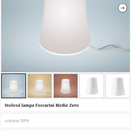
Preskočiť
Stolová lampa Foscarini Birdie Zero
na
začiatok
vrátane DPH
galérie