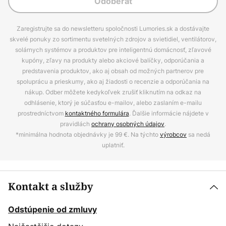
Odoberať
Zaregistrujte sa do newsletteru spoločnosti Lumories.sk a dostávajte
skvelé ponuky zo sortimentu svetelných zdrojov a svietidiel, ventilátorov,
solárnych systémov a produktov pre inteligentnú domácnosť, zľavové
kupóny, zľavy na produkty alebo akciové balíčky, odporúčania a
predstavenia produktov, ako aj obsah od možných partnerov pre
spoluprácu a prieskumy, ako aj žiadosti o recenzie a odporúčania na
nákup. Odber môžete kedykoľvek zrušiť kliknutím na odkaz na
odhlásenie, ktorý je súčasťou e-mailov, alebo zaslaním e-mailu
prostredníctvom
kontaktného formulára
. Ďalšie informácie nájdete v
pravidlách
ochrany osobných údajov
.
*minimálna hodnota objednávky je 99 €. Na týchto
výrobcov
sa nedá
uplatniť.
Kontakt a služby
Odstúpenie od zmluvy