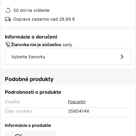
obrázkov
50 dní na vrátenie
Doprava zadarmo nad 29,99 €
Informácie o doručení
sady
Žiarovka nie je súčasťou
Vyberte žiarovku
Podobné produkty
Podrobnosti o produkte
Značka
Foscarini
Číslo výrobku:
3560414X
Informácie o produkte