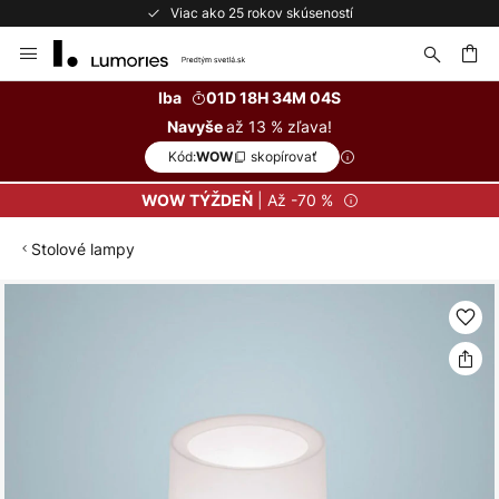
Viac ako 25 rokov skúseností
Skip
to
Content
ať
Iba
01D 18H 34M 03S
až 13 % zľava!
Navyše
Kód:
skopírovať
WOW
| Až -70 %
WOW TÝŽDEŇ
Stolové lampy
Preskočiť
na
koniec
galérie
obrázkov