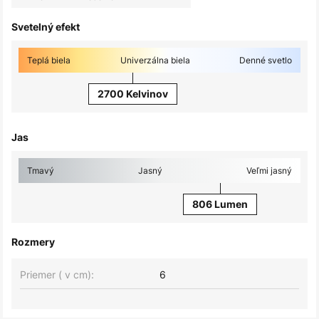
Svetelný efekt
Teplá biela
Univerzálna biela
Denné svetlo
2700 Kelvinov
Jas
Tmavý
Jasný
Veľmi jasný
806 Lumen
Rozmery
Priemer ( v cm):
6