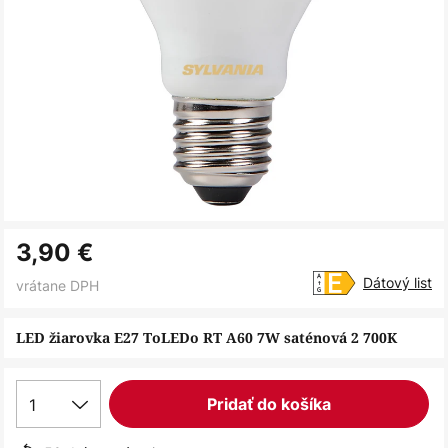
Preskočiť
3,90 €
na
začiatok
Dátový list
vrátane DPH
galérie
obrázkov
LED žiarovka E27 ToLEDo RT A60 7W saténová 2 700K
1
Pridať do košíka