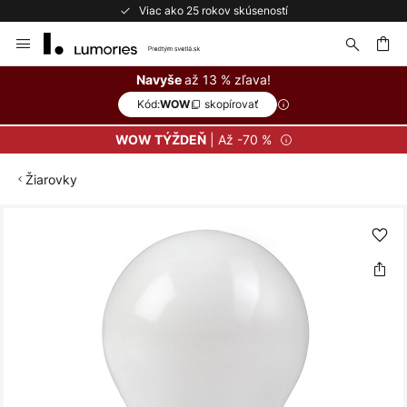
Viac ako 25 rokov skúseností
Skip
to
Content
ať
až 13 % zľava!
Navyše
Kód:
skopírovať
WOW
| Až -70 %
WOW TÝŽDEŇ
Žiarovky
Preskočiť
na
koniec
galérie
obrázkov