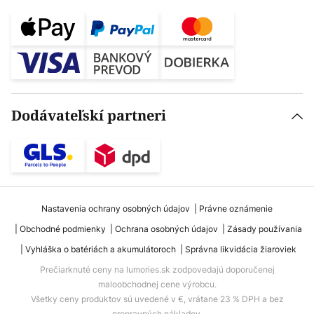
Dodávateľskí partneri
Nastavenia ochrany osobných údajov
Právne oznámenie
Obchodné podmienky
Ochrana osobných údajov
Zásady používania
Vyhláška o batériách a akumulátoroch
Správna likvidácia žiaroviek
Prečiarknuté ceny na lumories.sk zodpovedajú doporučenej
maloobchodnej cene výrobcu.
Všetky ceny produktov sú uvedené v €, vrátane 23 % DPH a bez
prepravných nákladov.