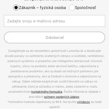
Zákazník – fyzická osoba
Spoločnosť
Odoberať
Zaregistrujte sa do newsletteru spoločnosti Lumories.sk a dostávajte
skvelé ponuky zo sortimentu svetelných zdrojov a svietidiel, ventilátorov,
solárnych systémov a produktov pre inteligentnú domácnosť, zľavové
kupóny, zľavy na produkty alebo akciové balíčky, odporúčania a
predstavenia produktov, ako aj obsah od možných partnerov pre
spoluprácu a prieskumy, ako aj žiadosti o recenzie a odporúčania na
nákup. Odber môžete kedykoľvek zrušiť kliknutím na odkaz na
odhlásenie, ktorý je súčasťou e-mailov, alebo zaslaním e-mailu
prostredníctvom
kontaktného formulára
. Ďalšie informácie nájdete v
pravidlách
ochrany osobných údajov
.
*minimálna hodnota objednávky je 99 €. Na týchto
výrobcov
sa nedá
uplatniť.