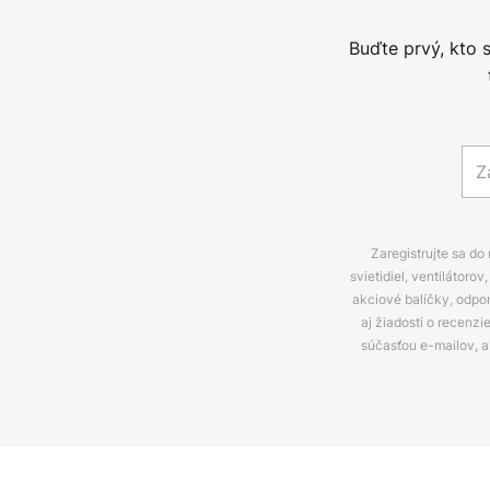
Buďte prvý, kto 
Zaregistrujte sa do
svietidiel, ventilátor
akciové balíčky, odpo
aj žiadosti o recenz
súčasťou e-mailov, 