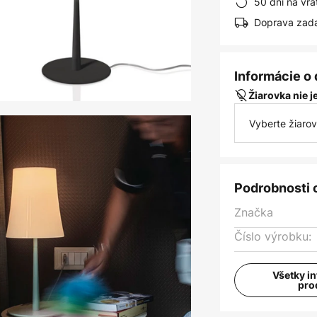
50 dní na vrá
Doprava zad
Informácie o
Žiarovka nie 
Vyberte žiaro
Podrobnosti 
Značka
Číslo výrobku:
Všetky i
pro