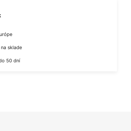
k
Európe
na sklade
do 50 dní