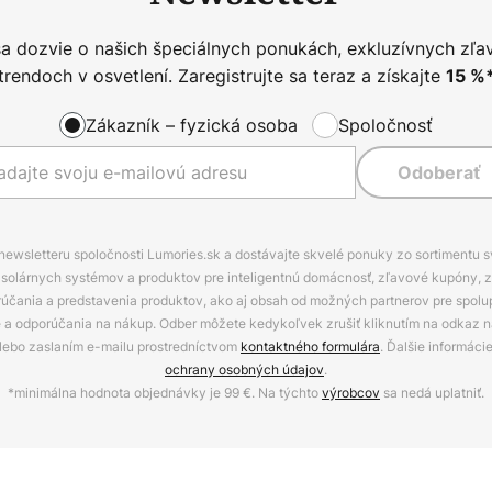
sa dozvie o našich špeciálnych ponukách, exkluzívnych zľa
trendoch v osvetlení. Zaregistrujte sa teraz a získajte
15
%
Zákazník – fyzická osoba
Spoločnosť
Odoberať
 newsletteru spoločnosti Lumories.sk a dostávajte skvelé ponuky zo sortimentu 
ov, solárnych systémov a produktov pre inteligentnú domácnosť, zľavové kupóny, 
rúčania a predstavenia produktov, ako aj obsah od možných partnerov pre spolu
ie a odporúčania na nákup. Odber môžete kedykoľvek zrušiť kliknutím na odkaz na
alebo zaslaním e-mailu prostredníctvom
kontaktného formulára
. Ďalšie informáci
ochrany osobných údajov
.
*minimálna hodnota objednávky je 99 €. Na týchto
výrobcov
sa nedá uplatniť.