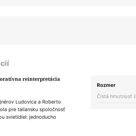
cií
oratívna reinterpretácia
Rozmer
Čistá hmotnosť (
ajnérov Ludovica a Roberto
ola pre taliansku spoločnosť
ou svietidiel: jednoducho
vysokou rozpoznateľnosťou. S
ceho zdroja svetla má stolová