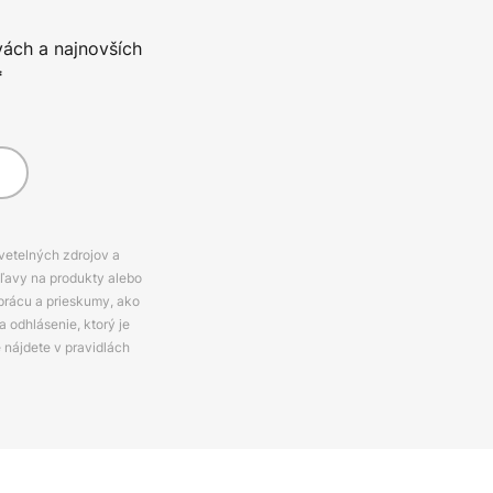
vách a najnovších
*
svetelných zdrojov a
zľavy na produkty alebo
prácu a prieskumy, ako
 odhlásenie, ktorý je
e nájdete v pravidlách