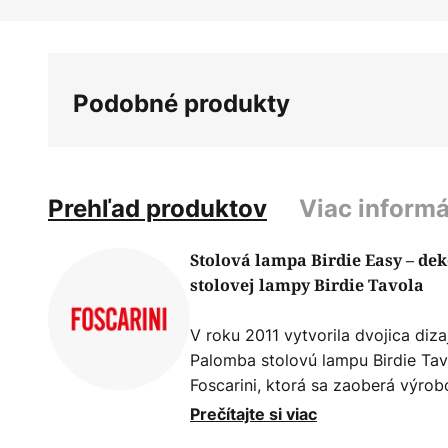
Preskočiť
na
začiatok
galérie
Podobné produkty
obrázkov
Prehľad produktov
Viac informá
Stolová lampa Birdie Easy – dek
stolovej lampy Birdie Tavola
V roku 2011 vytvorila dvojica diz
Palomba stolovú lampu Birdie Tav
Foscarini, ktorá sa zaoberá výrob
tvarované dizajnové svietidlo s 
Prečítajte si viac
pôvodnou formou tohto fascinujú