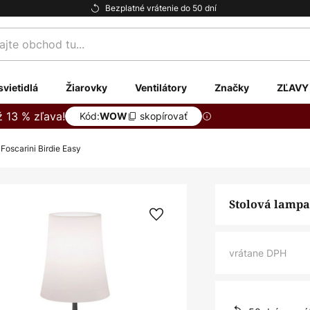
Bezplatné vrátenie do 50 dní
te
svietidlá
Žiarovky
Ventilátory
Značky
ZĽAVY
ž 13 % zľava!
Kód:
skopírovať
WOW
Foscarini Birdie Easy
Stolová lampa
vrátane DPH