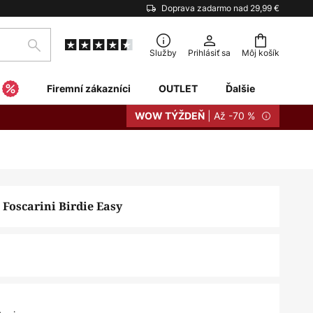
Doprava zadarmo nad 29,99 €
Hľadať
Služby
Prihlásiť sa
Môj košík
Firemní zákazníci
OUTLET
Ďalšie
| Až -70 %
WOW TÝŽDEŇ
 Foscarini Birdie Easy