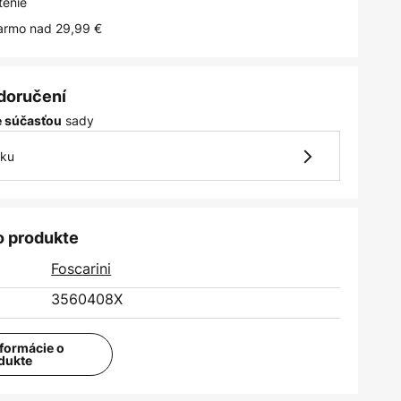
tenie
armo nad 29,99 €
 doručení
sady
je súčasťou
vku
o produkte
Foscarini
3560408X
nformácie o
dukte