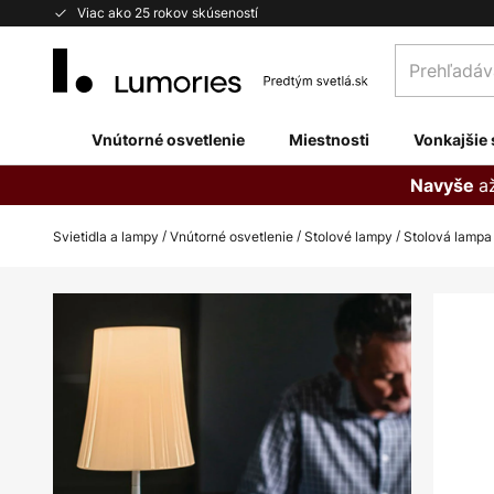
Skip
Viac ako 25 rokov skúseností
to
Prehľadávaj
Content
obchod
tu...
Vnútorné osvetlenie
Miestnosti
Vonkajšie 
a
Navyše
Svietidla a lampy
Vnútorné osvetlenie
Stolové lampy
Stolová lampa 
Preskočiť
na
koniec
galérie
obrázkov