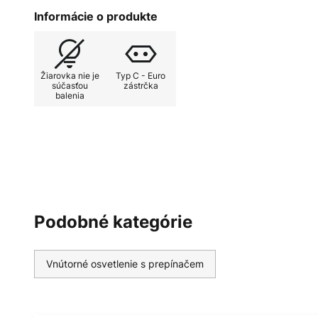
lampa Birdie Easy z roku 2020 spo
Informácie o produkte
priehľadné, mierne rozšírené tien
ktoré zaisťuje príjemné doplnkové
ktorá sa vďaka svojej jednoduchos
Žiarovka nie je
Typ C - Euro
moderných obytných a komerčných
súčasťou
zástrčka
balenia
doplnkové osvetlenie na stolíku v
svetla na nočnom stolíku – Birdie
kdekoľvek.
Vypínač je integrovaný do priehľ
Talianska značka Foscarini v spo
Podobné kategórie
dizajnérmi navrhuje od roku 1985 
potešia zapnuté aj vypnuté. „Fare.
spoločnosti Foscarini, znamená tv
Vnútorné osvetlenie s prepínačem
spojenie so svetom svetla, vízií a