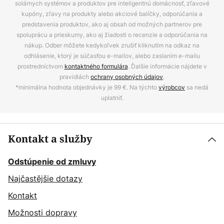
solárnych systémov a produktov pre inteligentnú domácnosť, zľavové
kupóny, zľavy na produkty alebo akciové balíčky, odporúčania a
predstavenia produktov, ako aj obsah od možných partnerov pre
spoluprácu a prieskumy, ako aj žiadosti o recenzie a odporúčania na
nákup. Odber môžete kedykoľvek zrušiť kliknutím na odkaz na
odhlásenie, ktorý je súčasťou e-mailov, alebo zaslaním e-mailu
prostredníctvom
kontaktného formulára
. Ďalšie informácie nájdete v
pravidlách
ochrany osobných údajov
.
*minimálna hodnota objednávky je 99 €. Na týchto
výrobcov
sa nedá
uplatniť.
Kontakt a služby
Odstúpenie od zmluvy
Najčastějšie dotazy
Kontakt
Možnosti dopravy