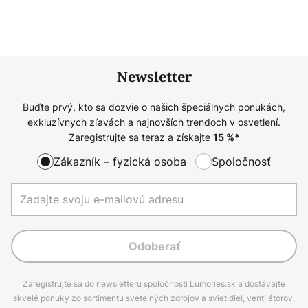
Newsletter
Buďte prvý, kto sa dozvie o našich špeciálnych ponukách,
exkluzívnych zľavách a najnovších trendoch v osvetlení.
Zaregistrujte sa teraz a získajte
15
%*
Zákazník – fyzická osoba
Spoločnosť
Odoberať
Zaregistrujte sa do newsletteru spoločnosti Lumories.sk a dostávajte
skvelé ponuky zo sortimentu svetelných zdrojov a svietidiel, ventilátorov,