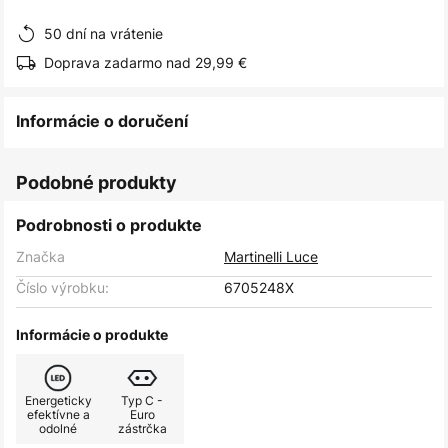
obrázkov
50 dní na vrátenie
Doprava zadarmo nad 29,99 €
Informácie o doručení
Podobné produkty
Podrobnosti o produkte
Značka
Martinelli Luce
Číslo výrobku:
6705248X
Informácie o produkte
Energeticky
Typ C -
efektívne a
Euro
odolné
zástrčka