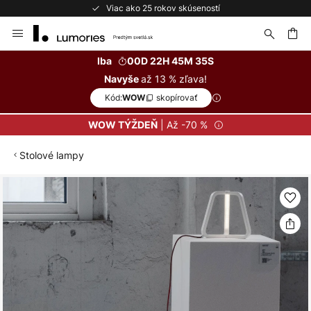
Viac ako 25 rokov skúseností
Skip
to
Content
ať
Iba
00D 22H 45M 34S
až 13 % zľava!
Navyše
Kód:
skopírovať
WOW
| Až -70 %
WOW TÝŽDEŇ
Stolové lampy
Preskočiť
na
koniec
galérie
obrázkov