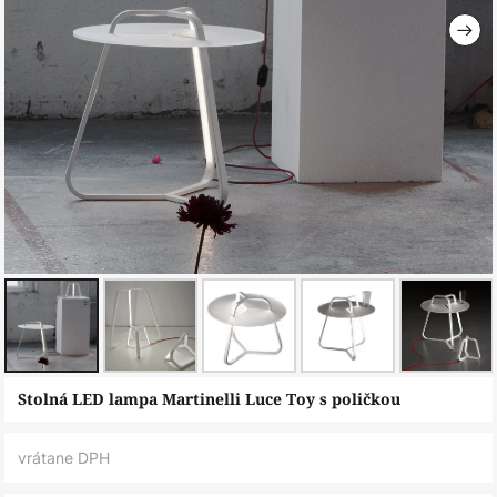
Preskočiť
Stolná LED lampa Martinelli Luce Toy s poličkou
na
začiatok
vrátane DPH
galérie